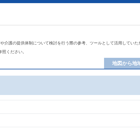
療や介護の提供体制について検討を行う際の参考、ツールとして活用していた
参照ください。
地図から地