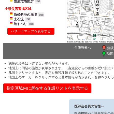
雪崩危険箇所
詳細
土砂災害警戒区域
急傾斜地の崩壊
詳細
土石流
詳細
地すべり
詳細
ハザードマップを表示する
Shoreline data is derived from: United Sta
全施設表示
病院
訪問
施設の場所は正確でない場合があります。
地図上に周辺の施設が表示されます。（当施設からの距離が近い順に3
凡例をクリックすると、表示を施設種類で絞り込むことができます。
地図上のマーカーをクリックすると基本情報が表示され、名称をクリ
指定区域内に所在する施設リストを表示する
医師会会員の皆様へ
医療機関や介護事業所の基