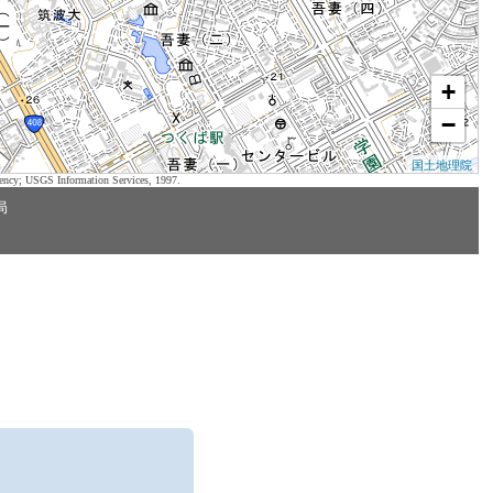
+
−
国土地理院
ency; USGS Information Services, 1997.
局