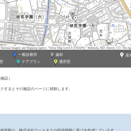
tes. National Imagery and Mapping Agency. "Vector Map Level 0 (VMAP0)." Bethesda, MD: Denver, CO: The Ag
一般診療所
歯科
薬
型
ケアプラン
通所型
0施設）
ックするとその施設のページに移動します。
本情報は、株式会社ウェルネスの提供情報に基づき作成しています。