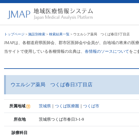
トップページ
>
施設別検索
>
検索結果一覧
> ウエルシア薬局 つくば春日3丁目店
JMAPは、各都道府県医師会、郡市区医師会や会員が、自地域の将来の医
当サイトで使用している各種情報の出典は、
各情報のソースについて
をご
ウエルシア薬局 つくば春日3丁目店
所属地域
茨城県
｜
つくば医療圏
｜
つくば市
所在地
茨城県つくば市春日3-1-9
診療科目