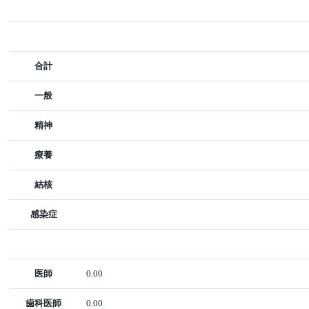
合計
一般
精神
療養
結核
感染症
医師
0.00
歯科医師
0.00