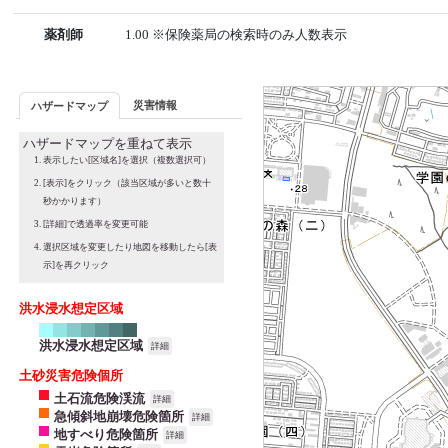
薬剤師
1.00 ※保険薬局の検索時のみ人数表示
災害情報
ハザードマップ
ハザードマップを重ねて表示
表示したい[区域名]を選択（複数選択可）
[表示]をクリック（該当区域が多いと数十
秒かかります）
[詳細]で透過率を変更可能
選択区域を変更したり地図を移動したら[表
示]を再クリック
洪水浸水想定区域
洪水浸水想定区域
詳細
土砂災害危険個所
土石流危険渓流
詳細
急傾斜地崩壊危険箇所
詳細
地すべり危険箇所
詳細