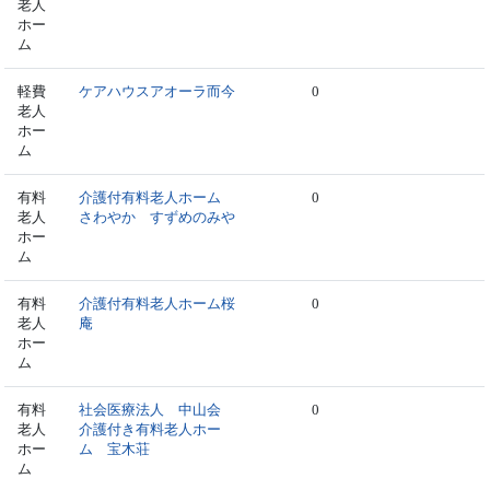
老人
ホー
ム
軽費
ケアハウスアオーラ而今
0
老人
ホー
ム
有料
介護付有料老人ホーム
0
老人
さわやか すずめのみや
ホー
ム
有料
介護付有料老人ホーム桜
0
老人
庵
ホー
ム
有料
社会医療法人 中山会
0
老人
介護付き有料老人ホー
ホー
ム 宝木荘
ム