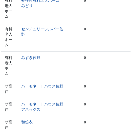
有料
介護付有料老人ホーム
0
老人
みどり
ホー
ム
有料
センチュリーシルバー佐
0
老人
野
ホー
ム
有料
みずき佐野
0
老人
ホー
ム
サ高
ハーモネートハウス佐野
0
住
サ高
ハーモネートハウス佐野
0
住
アネックス
サ高
和笑衣
0
住