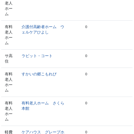
老人
ホー
ム
有料
介護付高齢者ホーム ウ
0
老人
ェルケアひよし
ホー
ム
サ高
ラビット・コート
0
住
有料
すかいの郷こもれび
0
老人
ホー
ム
有料
有料老人ホーム さくら
0
老人
本館
ホー
ム
軽費
ケアハウス グレープホ
0