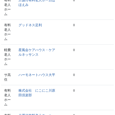
有料
介護付有料老人ホームほ
0
老人
ほえみ
ホー
ム
有料
グッドネス足利
0
老人
ホー
ム
軽費
星風会ケアハウス・ケア
0
老人
ルネッサンス
ホー
ム
サ高
ハーモネートハウス大平
0
住
有料
株式会社 にこにこ川原
0
老人
田倶楽部
ホー
ム