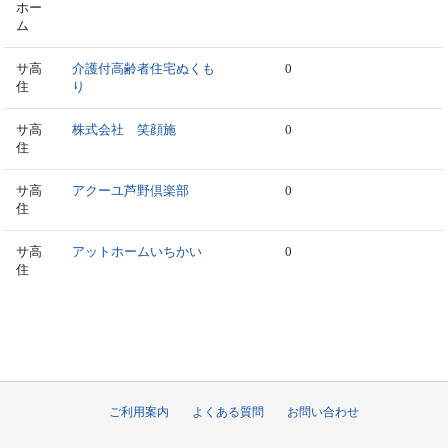
ホー
ム
サ高
介護付高齢者住宅ぬくも
0
住
り
サ高
株式会社 笑顔施
0
住
サ高
アクーユ芦野倶楽部
0
住
サ高
アットホームいちかい
0
住
ご利用案内
よくある質問
お問い合わせ