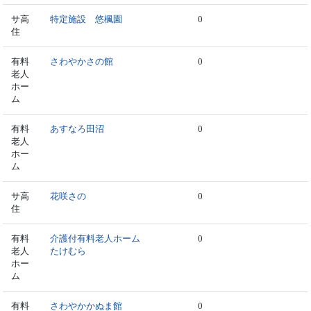
サ高
特定施設 悠楓園
0
住
有料
さわやかさの館
0
老人
ホー
ム
有料
あすなろ田沼
0
老人
ホー
ム
サ高
花咲さの
0
住
有料
介護付有料老人ホーム
0
老人
たけむら
ホー
ム
有料
さわやかかぬま館
0