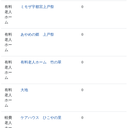
有料
ミモザ宇都宮上戸祭
0
老人
ホー
ム
有料
あやめの郷 上戸祭
0
老人
ホー
ム
有料
有料老人ホーム 竹の翠
0
老人
ホー
ム
有料
大地
0
老人
ホー
ム
軽費
ケアハウス ひこやの里
0
老人
ホー