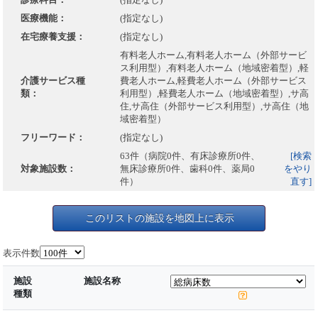
医療機能：
(指定なし)
在宅療養支援：
(指定なし)
有料老人ホーム,有料老人ホーム（外部サービ
ス利用型）,有料老人ホーム（地域密着型）,軽
介護サービス種
費老人ホーム,軽費老人ホーム（外部サービス
類：
利用型）,軽費老人ホーム（地域密着型）,サ高
住,サ高住（外部サービス利用型）,サ高住（地
域密着型）
フリーワード：
(指定なし)
63件（病院0件、有床診療所0件、
[検索
対象施設数：
無床診療所0件、歯科0件、薬局0
をやり
件）
直す]
このリストの施設を地図上に表示
表示件数
施設
施設名称
種類