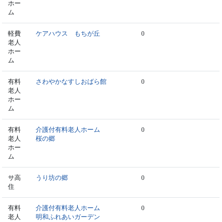
ホー
ム
軽費
ケアハウス もちが丘
0
老人
ホー
ム
有料
さわやかなすしおばら館
0
老人
ホー
ム
有料
介護付有料老人ホーム
0
老人
桜の郷
ホー
ム
サ高
うり坊の郷
0
住
有料
介護付有料老人ホーム
0
老人
明和ふれあいガーデン