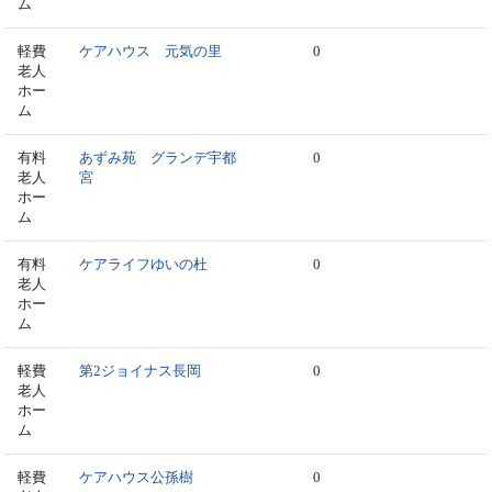
ム
軽費
ケアハウス 元気の里
0
老人
ホー
ム
有料
あずみ苑 グランデ宇都
0
老人
宮
ホー
ム
有料
ケアライフゆいの杜
0
老人
ホー
ム
軽費
第2ジョイナス長岡
0
老人
ホー
ム
軽費
ケアハウス公孫樹
0