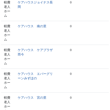
軽費
ケアハウスジョイナス長
0
老人
岡
ホー
ム
軽費
ケアハウス 南の里
0
老人
ホー
ム
軽費
ケアハウス ケアプラザ
0
老人
而今
ホー
ム
軽費
ケアハウス エバーグリ
0
老人
ーンみずほの
ホー
ム
軽費
ケアハウス 宮の里
0
老人
ホー