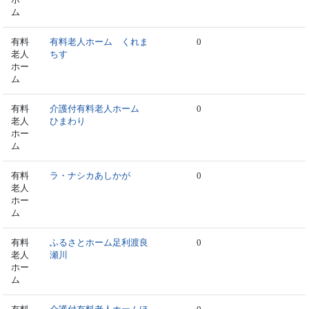
ム
有料
有料老人ホーム くれま
0
老人
ちす
ホー
ム
有料
介護付有料老人ホーム
0
老人
ひまわり
ホー
ム
有料
ラ・ナシカあしかが
0
老人
ホー
ム
有料
ふるさとホーム足利渡良
0
老人
瀬川
ホー
ム