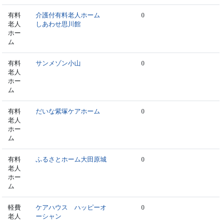
有料
介護付有料老人ホーム
0
老人
しあわせ思川館
ホー
ム
有料
サンメゾン小山
0
老人
ホー
ム
有料
だいな紫塚ケアホーム
0
老人
ホー
ム
有料
ふるさとホーム大田原城
0
老人
ホー
ム
軽費
ケアハウス ハッピーオ
0
老人
ーシャン