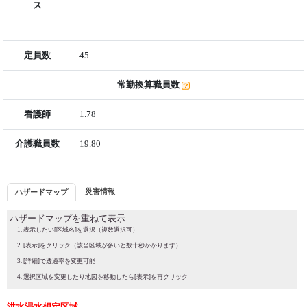
ス
定員数
45
常勤換算職員数
看護師
1.78
介護職員数
19.80
災害情報
ハザードマップ
ハザードマップを重ねて表示
表示したい[区域名]を選択（複数選択可）
[表示]をクリック（該当区域が多いと数十秒かかります）
[詳細]で透過率を変更可能
選択区域を変更したり地図を移動したら[表示]を再クリック
洪水浸水想定区域