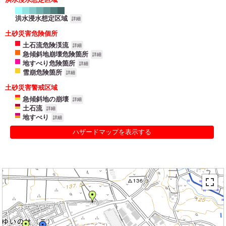
洪水浸水想定区域
詳細
土砂災害危険個所
土石流危険渓流
詳細
急傾斜地崩壊危険箇所
詳細
地すべり危険箇所
詳細
雪崩危険箇所
詳細
土砂災害警戒区域
急傾斜地の崩壊
詳細
土石流
詳細
地すべり
詳細
ハザードマップを表示する