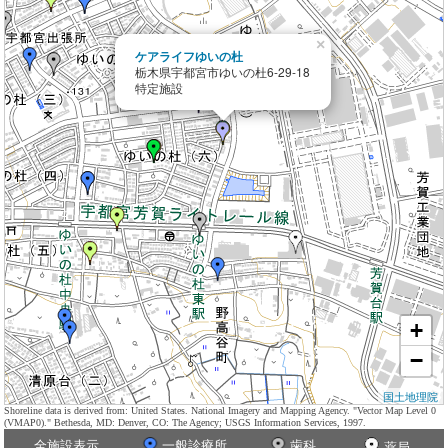
×
ケアライフゆいの杜
栃木県宇都宮市ゆいの杜6-29-18
特定施設
+
−
国土地理院
Shoreline data is derived from: United States. National Imagery and Mapping Agency. "Vector Map Level 0
(VMAP0)." Bethesda, MD: Denver, CO: The Agency; USGS Information Services, 1997.
全施設表示
一般診療所
歯科
薬局