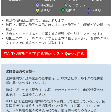
特定施設
ケアプラン
通所型
訪問型
入所型
施設の場所は正確でない場合があります。
地図上に周辺の施設が表示されます。（当施設からの距離が近い順に30
施設）
凡例をクリックすると、表示を施設種類で絞り込むことができます。
地図上のマーカーをクリックすると基本情報が表示され、名称をクリッ
クするとその施設のページに移動します。
指定区域内に所在する施設リストを表示する
医師会会員の皆様へ
医療機関や介護事業所の基本情報は、株式会社ウェルネスの提供情
報に基づき作成しています。
情報に誤りがある場合は、お問い合わせ＞当サイトの施設情報の修
正依頼よりご連絡ください。
JMAPは地域医療提供体制の検討を目的として運営しているため、個
別医療機関の連絡先（電話番号やFAX番号）は表示しておりませ
ん。（※災害発生等の緊急時にのみ、情報共有のため表示しま