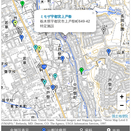
×
ミモザ宇都宮上戸祭
栃木県宇都宮市上戸祭町649-42
特定施設
+
−
国土地理院
Shoreline data is derived from: United States. National Imagery and Mapping Agency. "Vector Map Level 0
(VMAP0)." Bethesda, MD: Denver, CO: The Agency; USGS Information Services, 1997.
全施設表示
一般診療所
歯科
薬局