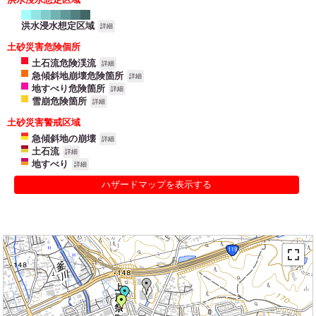
洪水浸水想定区域
詳細
土砂災害危険個所
土石流危険渓流
詳細
急傾斜地崩壊危険箇所
詳細
地すべり危険箇所
詳細
雪崩危険箇所
詳細
土砂災害警戒区域
急傾斜地の崩壊
詳細
土石流
詳細
地すべり
詳細
ハザードマップを表示する