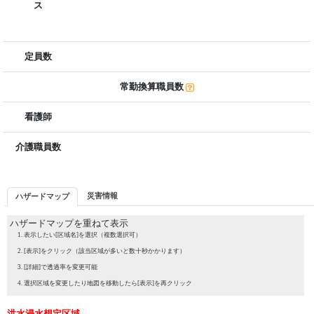
ス
定員数
常勤換算職員数
看護師
介護職員数
災害情報
ハザードマップ
ハザードマップを重ねて表示
表示したい[区域名]を選択（複数選択可）
[表示]をクリック（該当区域が多いと数十秒かかります）
[詳細]で透過率を変更可能
選択区域を変更したり地図を移動したら[表示]を再クリック
洪水浸水想定区域