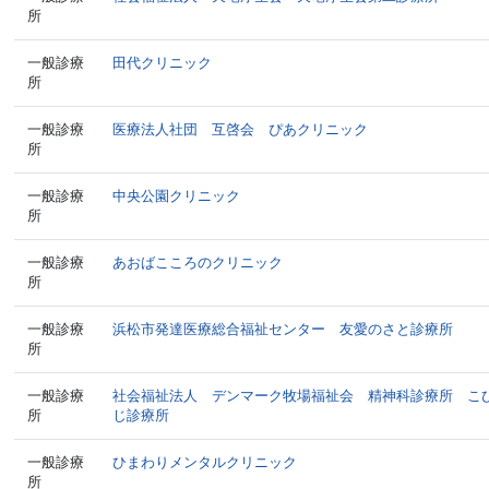
所
一般診療
田代クリニック
所
一般診療
医療法人社団 互啓会 ぴあクリニック
所
一般診療
中央公園クリニック
所
一般診療
あおばこころのクリニック
所
一般診療
浜松市発達医療総合福祉センター 友愛のさと診療所
所
一般診療
社会福祉法人 デンマーク牧場福祉会 精神科診療所 こ
所
じ診療所
一般診療
ひまわりメンタルクリニック
所