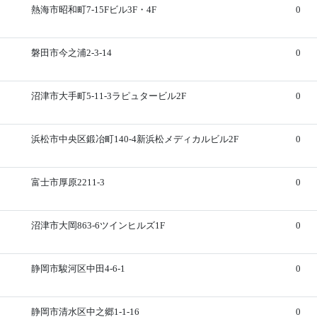
熱海市昭和町7-15Fビル3F・4F
0
磐田市今之浦2-3-14
0
沼津市大手町5-11-3ラピュタービル2F
0
浜松市中央区鍛冶町140-4新浜松メディカルビル2F
0
富士市厚原2211-3
0
沼津市大岡863-6ツインヒルズ1F
0
静岡市駿河区中田4-6-1
0
静岡市清水区中之郷1-1-16
0