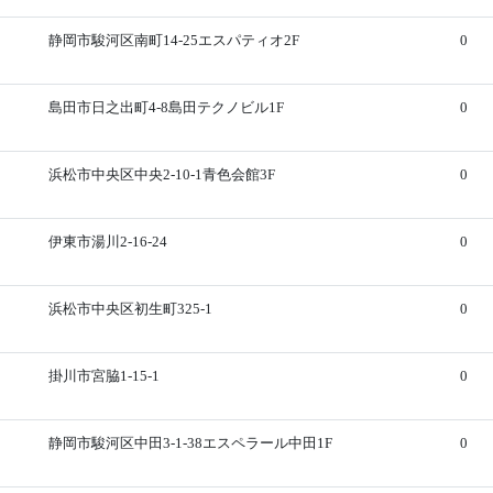
静岡市駿河区南町14-25エスパティオ2F
0
島田市日之出町4-8島田テクノビル1F
0
浜松市中央区中央2-10-1青色会館3F
0
伊東市湯川2-16-24
0
浜松市中央区初生町325-1
0
掛川市宮脇1-15-1
0
静岡市駿河区中田3-1-38エスペラール中田1F
0