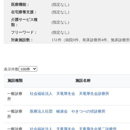
医療機能：
(指定なし)
在宅療養支援：
(指定なし)
介護サービス種
(指定なし)
類：
フリーワード：
(指定なし)
対象施設数：
151件（病院0件、有床診療所4件、無床診療所
表示件数
施設種類
施設名称
一般診療
社会福祉法人 天竜厚生会 天竜厚生会診療所
所
一般診療
医療法人社団 峻凌会 やきつべの径診療所
所
一般診療
社会福祉法人 天竜厚生会 天竜厚生会第二診療所