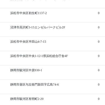
浜松市中央区初生町1137-2
0
沼津市高沢町3-15エンゼルパークビル2F
0
浜松市中央区半田山4-7-15
0
浜松市中央区中央1-12-1県浜松総合庁舎4F
0
静岡市駿河区中原930-1
0
静岡市葵区与左衛門新田字広島74-6
0
静岡市駿河区有明町2-20
0