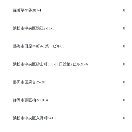
森町草ケ谷387-1
0
浜松市中央区鴨江2-11-1
0
熱海市田原本町9-1第一ビル6F
0
浜松市中央区砂山町330-11日総第2ビル2F-A
0
磐田市国府台25-20
0
静岡市葵区柚木1014
0
浜松市中央区入野町6413
0