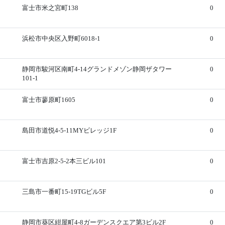
富士市米之宮町138
0
浜松市中央区入野町6018-1
0
静岡市駿河区南町4-14グランドメゾン静岡ザタワー
0
101-1
富士市蓼原町1605
0
島田市道悦4-5-11MYビレッジ1F
0
富士市吉原2-5-2本三ビル101
0
三島市一番町15-19TGビル5F
0
静岡市葵区紺屋町4-8ガーデンスクエア第3ビル2F
0