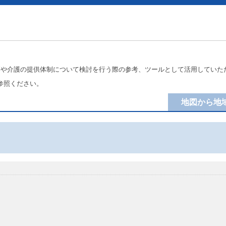
療や介護の提供体制について検討を行う際の参考、ツールとして活用していた
参照ください。
地図から地