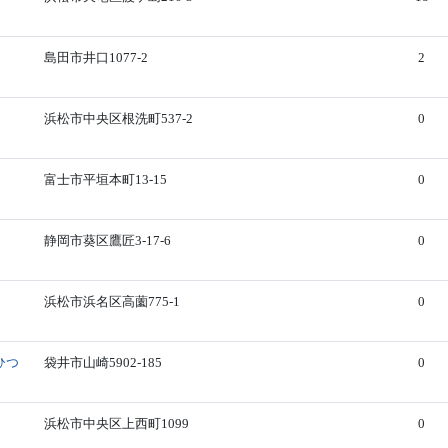
島田市井口1077-2
2
浜松市中央区根洗町537-2
0
富士市平垣本町13-15
0
静岡市葵区鷹匠3-17-6
0
浜松市浜名区高薗775-1
0
ひつ
袋井市山崎5902-185
0
浜松市中央区上西町1099
0