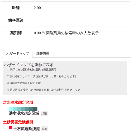
医師
2.00
歯科医師
薬剤師
0.00 ※保険薬局の検索時のみ人数表示
災害情報
ハザードマップ
ハザードマップを重ねて表示
表示したい[区域名]を選択（複数選択可）
[表示]をクリック（該当区域が多いと数十秒かかります）
[詳細]で透過率を変更可能
選択区域を変更したり地図を移動したら[表示]を再クリック
洪水浸水想定区域
洪水浸水想定区域
詳細
土砂災害危険個所
土石流危険渓流
詳細