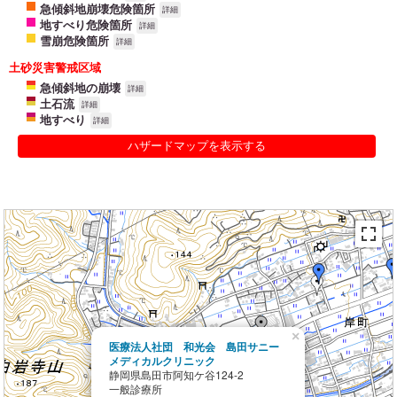
急傾斜地崩壊危険箇所
詳細
地すべり危険箇所
詳細
雪崩危険箇所
詳細
土砂災害警戒区域
急傾斜地の崩壊
詳細
土石流
詳細
地すべり
詳細
ハザードマップを表示する
×
医療法人社団 和光会 島田サニー
メディカルクリニック
静岡県島田市阿知ケ谷124-2
一般診療所