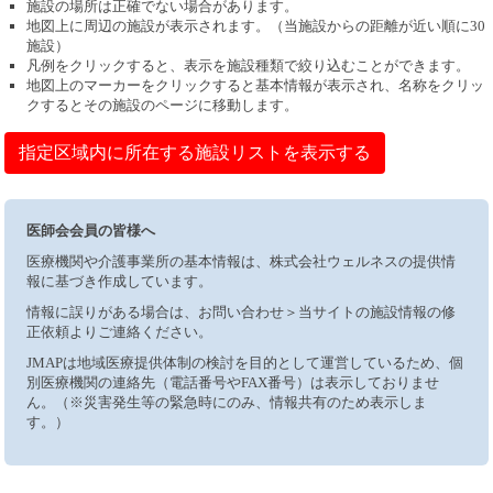
施設の場所は正確でない場合があります。
地図上に周辺の施設が表示されます。（当施設からの距離が近い順に30
施設）
凡例をクリックすると、表示を施設種類で絞り込むことができます。
地図上のマーカーをクリックすると基本情報が表示され、名称をクリッ
クするとその施設のページに移動します。
指定区域内に所在する施設リストを表示する
医師会会員の皆様へ
医療機関や介護事業所の基本情報は、株式会社ウェルネスの提供情
報に基づき作成しています。
情報に誤りがある場合は、お問い合わせ＞当サイトの施設情報の修
正依頼よりご連絡ください。
JMAPは地域医療提供体制の検討を目的として運営しているため、個
別医療機関の連絡先（電話番号やFAX番号）は表示しておりませ
ん。（※災害発生等の緊急時にのみ、情報共有のため表示しま
す。）