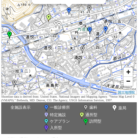
+
−
国土地理院
Shoreline data is derived from: United States. National Imagery and Mapping Agency. "Vector Map Level 0
(VMAP0)." Bethesda, MD: Denver, CO: The Agency; USGS Information Services, 1997.
全施設表示
一般診療所
歯科
薬局
特定施設
通所型
ケアプラン
訪問型
入所型