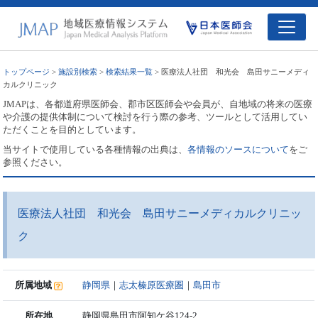
トップページ
>
施設別検索
>
検索結果一覧
> 医療法人社団 和光会 島田サニーメディ
カルクリニック
JMAPは、各都道府県医師会、郡市区医師会や会員が、自地域の将来の医療
や介護の提供体制について検討を行う際の参考、ツールとして活用してい
ただくことを目的としています。
当サイトで使用している各種情報の出典は、
各情報のソースについて
をご
参照ください。
医療法人社団 和光会 島田サニーメディカルクリニッ
ク
所属地域
静岡県
｜
志太榛原医療圏
｜
島田市
所在地
静岡県島田市阿知ケ谷124-2