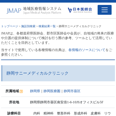
トップページ
>
施設別検索
>
検索結果一覧
> 静岡サニーメディカルクリニック
JMAPは、各都道府県医師会、郡市区医師会や会員が、自地域の将来の医療
や介護の提供体制について検討を行う際の参考、ツールとして活用してい
ただくことを目的としています。
当サイトで使用している各種情報の出典は、
各情報のソースについて
をご
参照ください。
静岡サニーメディカルクリニック
所属地域
静岡県
｜
静岡医療圏
｜
静岡市葵区
所在地
静岡県静岡市葵区南安倍1-6-10JSオフィスビル5F
診療科目
内科 精神科 整形外科 形成外科 皮膚科 リウ