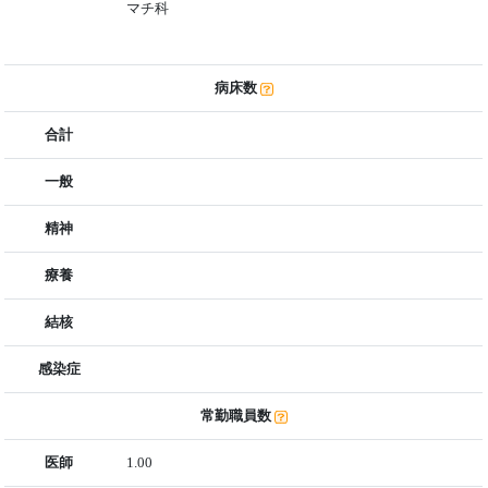
マチ科
病床数
合計
一般
精神
療養
結核
感染症
常勤職員数
医師
1.00