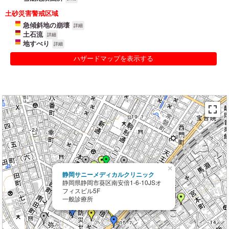
土砂災害警戒区域
急傾斜地の崩壊
詳細
土石流
詳細
地すべり
詳細
ハザードマップを表示する
×
静岡サニーメディカルクリニック
静岡県静岡市葵区南安倍1-6-10JSオ
フィスビル5F
一般診療所