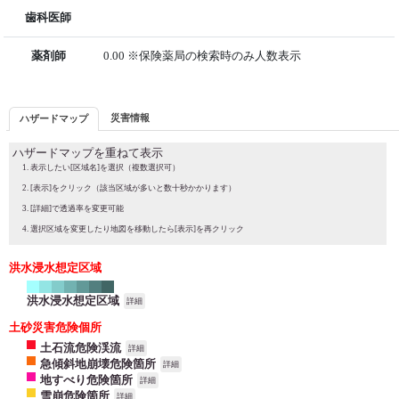
歯科医師
薬剤師
0.00 ※保険薬局の検索時のみ人数表示
災害情報
ハザードマップ
ハザードマップを重ねて表示
表示したい[区域名]を選択（複数選択可）
[表示]をクリック（該当区域が多いと数十秒かかります）
[詳細]で透過率を変更可能
選択区域を変更したり地図を移動したら[表示]を再クリック
洪水浸水想定区域
洪水浸水想定区域
詳細
土砂災害危険個所
土石流危険渓流
詳細
急傾斜地崩壊危険箇所
詳細
地すべり危険箇所
詳細
雪崩危険箇所
詳細