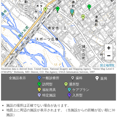
+
−
国土地理院
Shoreline data is derived from: United States. National Imagery and Mapping Agency. "Vector Map Level 0
(VMAP0)." Bethesda, MD: Denver, CO: The Agency; USGS Information Services, 1997.
全施設表示
一般診療所
歯科
薬局
訪問型
通所型
福祉用具
ケアプラン
特定施設
入所型
施設の場所は正確でない場合があります。
地図上に周辺の施設が表示されます。（当施設からの距離が近い順に30
施設）