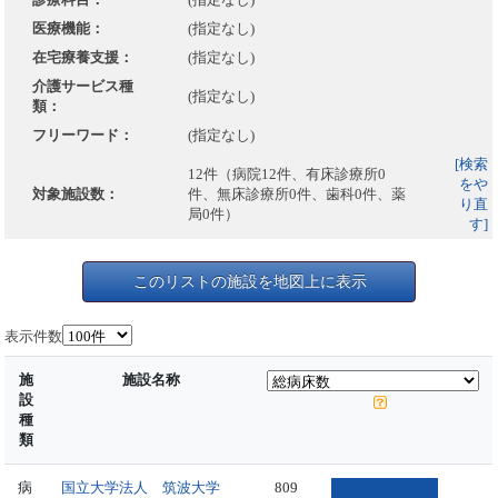
医療機能：
(指定なし)
在宅療養支援：
(指定なし)
介護サービス種
(指定なし)
類：
フリーワード：
(指定なし)
[検索
12件（病院12件、有床診療所0
をや
対象施設数：
件、無床診療所0件、歯科0件、薬
り直
局0件）
す]
このリストの施設を地図上に表示
表示件数
施
施設名称
設
種
類
病
国立大学法人 筑波大学
809