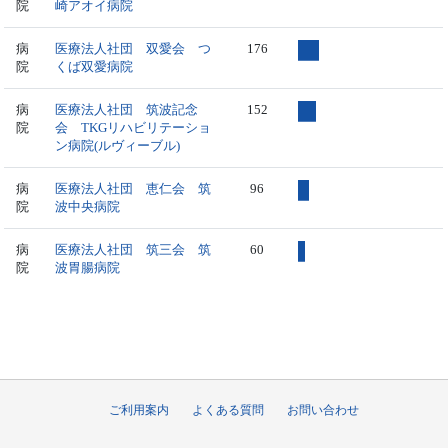
院
崎アオイ病院
病
医療法人社団 双愛会 つ
176
院
くば双愛病院
病
医療法人社団 筑波記念
152
院
会 TKGリハビリテーショ
ン病院(ルヴィーブル)
病
医療法人社団 恵仁会 筑
96
院
波中央病院
病
医療法人社団 筑三会 筑
60
院
波胃腸病院
ご利用案内
よくある質問
お問い合わせ