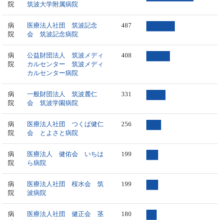
院
筑波大学附属病院
病
医療法人社団 筑波記念
487
院
会 筑波記念病院
病
公益財団法人 筑波メディ
408
院
カルセンター 筑波メディ
カルセンター病院
病
一般財団法人 筑波麓仁
331
院
会 筑波学園病院
病
医療法人社団 つくば健仁
256
院
会 とよさと病院
病
医療法人 健佑会 いちは
199
院
ら病院
病
医療法人社団 桜水会 筑
199
院
波病院
病
医療法人社団 健正会 茎
180