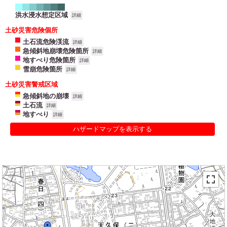
洪水浸水想定区域
詳細
土砂災害危険個所
土石流危険渓流
詳細
急傾斜地崩壊危険箇所
詳細
地すべり危険箇所
詳細
雪崩危険箇所
詳細
土砂災害警戒区域
急傾斜地の崩壊
詳細
土石流
詳細
地すべり
詳細
ハザードマップを表示する