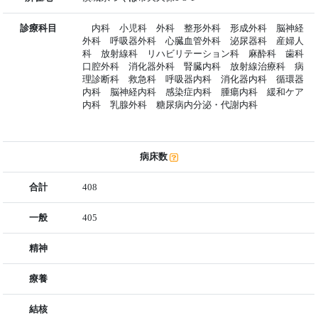
診療科目
内科 小児科 外科 整形外科 形成外科 脳神経
外科 呼吸器外科 心臓血管外科 泌尿器科 産婦人
科 放射線科 リハビリテーション科 麻酔科 歯科
口腔外科 消化器外科 腎臓内科 放射線治療科 病
理診断科 救急科 呼吸器内科 消化器内科 循環器
内科 脳神経内科 感染症内科 腫瘍内科 緩和ケア
内科 乳腺外科 糖尿病内分泌・代謝内科
病床数
合計
408
一般
405
精神
療養
結核