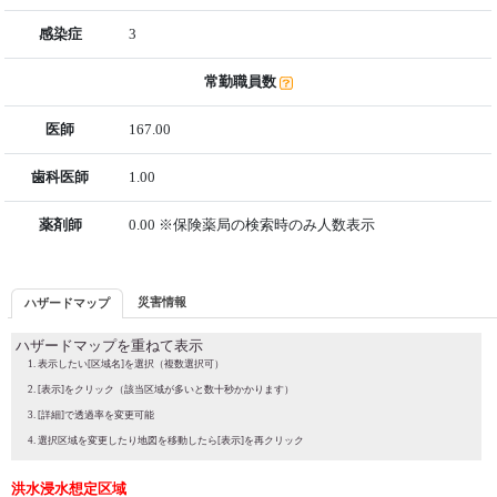
感染症
3
常勤職員数
医師
167.00
歯科医師
1.00
薬剤師
0.00 ※保険薬局の検索時のみ人数表示
災害情報
ハザードマップ
ハザードマップを重ねて表示
表示したい[区域名]を選択（複数選択可）
[表示]をクリック（該当区域が多いと数十秒かかります）
[詳細]で透過率を変更可能
選択区域を変更したり地図を移動したら[表示]を再クリック
洪水浸水想定区域