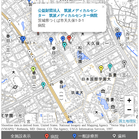
×
公益財団法人 筑波メディカルセン
ター 筑波メディカルセンター病院
茨城県つくば市天久保1-3-1
病院
+
−
国土地理院
Shoreline data is derived from: United States. National Imagery and Mapping Agency. "Vector Map Level 0
(VMAP0)." Bethesda, MD: Denver, CO: The Agency; USGS Information Services, 1997.
全施設表示
一般診療所
歯科
病院