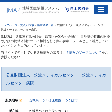
トップページ
>
施設別検索
>
検索結果一覧
> 公益財団法人 筑波メディカルセンター
筑波メディカルセンター病院
JMAPは、各都道府県医師会、郡市区医師会や会員が、自地域の将来の医療
や介護の提供体制について検討を行う際の参考、ツールとして活用してい
ただくことを目的としています。
当サイトで使用している各種情報の出典は、
各情報のソースについて
をご
参照ください。
公益財団法人 筑波メディカルセンター 筑波メディカ
ルセンター病院
所属地域
茨城県
｜
つくば医療圏
｜
つくば市
所在地
茨城県つくば市天久保1-3-1