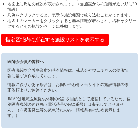
地図上に周辺の施設が表示されます。（当施設からの距離が近い順に30
施設）
凡例をクリックすると、表示を施設種類で絞り込むことができます。
地図上のマーカーをクリックすると基本情報が表示され、名称をクリッ
クするとその施設のページに移動します。
指定区域内に所在する施設リストを表示する
医師会会員の皆様へ
医療機関や介護事業所の基本情報は、株式会社ウェルネスの提供情
報に基づき作成しています。
情報に誤りがある場合は、お問い合わせ＞当サイトの施設情報の修
正依頼よりご連絡ください。
JMAPは地域医療提供体制の検討を目的として運営しているため、個
別医療機関の連絡先（電話番号やFAX番号）は表示しておりませ
ん。（※災害発生等の緊急時にのみ、情報共有のため表示しま
す。）