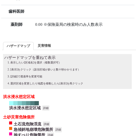
歯科医師
薬剤師
0.00 ※保険薬局の検索時のみ人数表示
災害情報
ハザードマップ
ハザードマップを重ねて表示
表示したい[区域名]を選択（複数選択可）
[表示]をクリック（該当区域が多いと数十秒かかります）
[詳細]で透過率を変更可能
選択区域を変更したり地図を移動したら[表示]を再クリック
洪水浸水想定区域
洪水浸水想定区域
詳細
土砂災害危険個所
土石流危険渓流
詳細
急傾斜地崩壊危険箇所
詳細
地すべり危険箇所
詳細