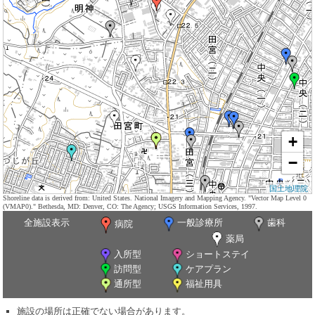
+
−
国土地理院
Shoreline data is derived from: United States. National Imagery and Mapping Agency. "Vector Map Level 0
(VMAP0)." Bethesda, MD: Denver, CO: The Agency; USGS Information Services, 1997.
全施設表示
一般診療所
歯科
病院
薬局
入所型
ショートステイ
訪問型
ケアプラン
通所型
福祉用具
施設の場所は正確でない場合があります。