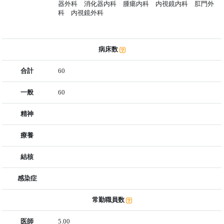
器外科 消化器内科 腫瘍内科 内視鏡内科 肛門外
科 内視鏡外科
病床数
合計
60
一般
60
精神
療養
結核
感染症
常勤職員数
医師
5.00