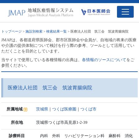
トップページ
>
施設別検索
>
検索結果一覧
> 医療法人社団 筑三会 筑波胃腸病院
JMAPは、各都道府県医師会、郡市区医師会や会員が、自地域の将来の医療
や介護の提供体制について検討を行う際の参考、ツールとして活用してい
ただくことを目的としています。
当サイトで使用している各種情報の出典は、
各情報のソースについて
をご
参照ください。
医療法人社団 筑三会 筑波胃腸病院
所属地域
茨城県
｜
つくば医療圏
｜
つくば市
所在地
茨城県つくば市高見原1-2-39
診療科目
内科 外科 リハビリテーション科 麻酔科 消化