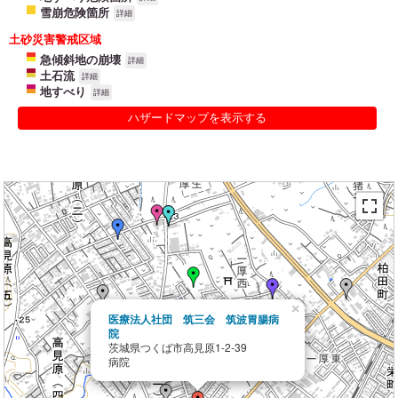
雪崩危険箇所
詳細
土砂災害警戒区域
急傾斜地の崩壊
詳細
土石流
詳細
地すべり
詳細
ハザードマップを表示する
×
医療法人社団 筑三会 筑波胃腸病
院
茨城県つくば市高見原1-2-39
病院