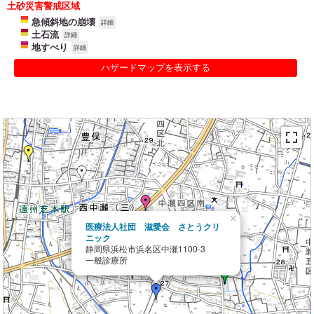
土砂災害警戒区域
急傾斜地の崩壊
詳細
土石流
詳細
地すべり
詳細
ハザードマップを表示する
×
医療法人社団 滋愛会 さとうクリ
ニック
静岡県浜松市浜名区中瀬1100-3
一般診療所