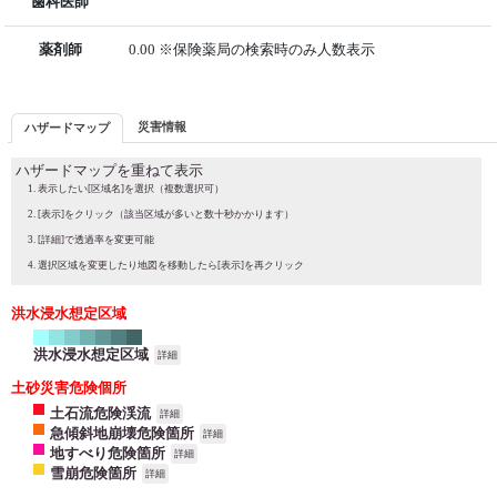
歯科医師
薬剤師
0.00 ※保険薬局の検索時のみ人数表示
災害情報
ハザードマップ
ハザードマップを重ねて表示
表示したい[区域名]を選択（複数選択可）
[表示]をクリック（該当区域が多いと数十秒かかります）
[詳細]で透過率を変更可能
選択区域を変更したり地図を移動したら[表示]を再クリック
洪水浸水想定区域
洪水浸水想定区域
詳細
土砂災害危険個所
土石流危険渓流
詳細
急傾斜地崩壊危険箇所
詳細
地すべり危険箇所
詳細
雪崩危険箇所
詳細