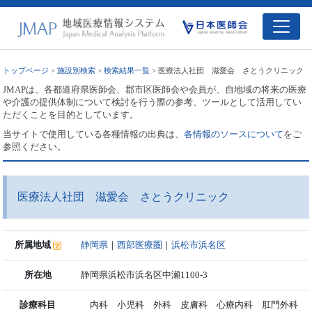
トップページ
>
施設別検索
>
検索結果一覧
> 医療法人社団 滋愛会 さとうクリニック
JMAPは、各都道府県医師会、郡市区医師会や会員が、自地域の将来の医療
や介護の提供体制について検討を行う際の参考、ツールとして活用してい
ただくことを目的としています。
当サイトで使用している各種情報の出典は、
各情報のソースについて
をご
参照ください。
医療法人社団 滋愛会 さとうクリニック
所属地域
静岡県
｜
西部医療圏
｜
浜松市浜名区
所在地
静岡県浜松市浜名区中瀬1100-3
診療科目
内科 小児科 外科 皮膚科 心療内科 肛門外科