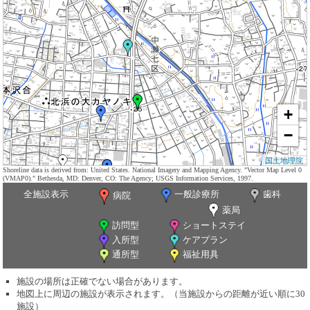
+
−
国土地理院
Shoreline data is derived from: United States. National Imagery and Mapping Agency. "Vector Map Level 0
(VMAP0)." Bethesda, MD: Denver, CO: The Agency; USGS Information Services, 1997.
全施設表示
一般診療所
歯科
病院
薬局
訪問型
ショートステイ
入所型
ケアプラン
通所型
福祉用具
施設の場所は正確でない場合があります。
地図上に周辺の施設が表示されます。（当施設からの距離が近い順に30
施設）