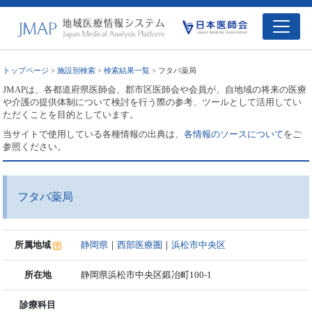
トップページ
>
施設別検索
>
検索結果一覧
> フタバ薬局
JMAPは、各都道府県医師会、郡市区医師会や会員が、自地域の将来の医療
や介護の提供体制について検討を行う際の参考、ツールとして活用してい
ただくことを目的としています。
当サイトで使用している各種情報の出典は、
各情報のソースについて
をご
参照ください。
フタバ薬局
所属地域
静岡県
｜
西部医療圏
｜
浜松市中央区
所在地
静岡県浜松市中央区鍛冶町100-1
診療科目