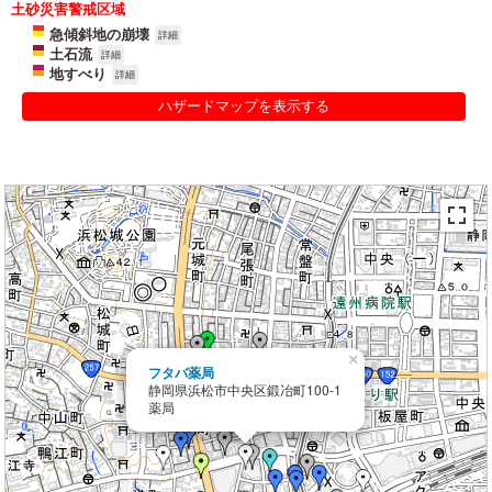
土砂災害警戒区域
急傾斜地の崩壊
詳細
土石流
詳細
地すべり
詳細
ハザードマップを表示する
×
フタバ薬局
静岡県浜松市中央区鍛冶町100-1
薬局