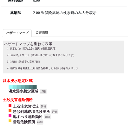
歯科医師
0.00
薬剤師
2.00 ※保険薬局の検索時のみ人数表示
災害情報
ハザードマップ
ハザードマップを重ねて表示
表示したい[区域名]を選択（複数選択可）
[表示]をクリック（該当区域が多いと数十秒かかります）
[詳細]で透過率を変更可能
選択区域を変更したり地図を移動したら[表示]を再クリック
洪水浸水想定区域
洪水浸水想定区域
詳細
土砂災害危険個所
土石流危険渓流
詳細
急傾斜地崩壊危険箇所
詳細
地すべり危険箇所
詳細
雪崩危険箇所
詳細