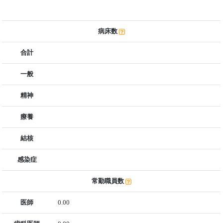
病床数
合計
一般
精神
療養
結核
感染症
常勤職員数
医師
0.00