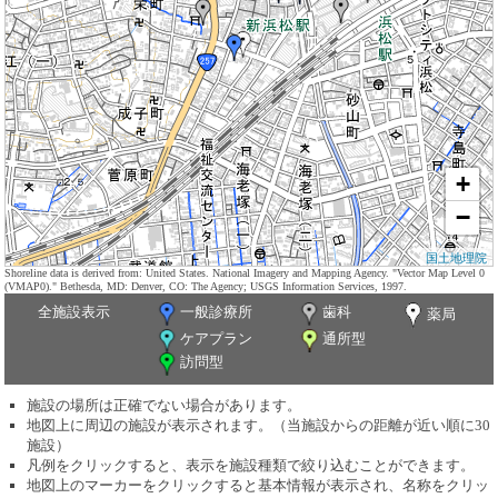
+
−
国土地理院
Shoreline data is derived from: United States. National Imagery and Mapping Agency. "Vector Map Level 0
(VMAP0)." Bethesda, MD: Denver, CO: The Agency; USGS Information Services, 1997.
全施設表示
一般診療所
歯科
薬局
ケアプラン
通所型
訪問型
施設の場所は正確でない場合があります。
地図上に周辺の施設が表示されます。（当施設からの距離が近い順に30
施設）
凡例をクリックすると、表示を施設種類で絞り込むことができます。
地図上のマーカーをクリックすると基本情報が表示され、名称をクリッ