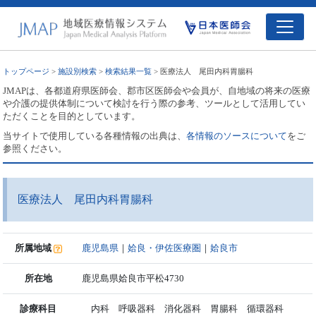
トップページ
>
施設別検索
>
検索結果一覧
> 医療法人 尾田内科胃腸科
JMAPは、各都道府県医師会、郡市区医師会や会員が、自地域の将来の医療
や介護の提供体制について検討を行う際の参考、ツールとして活用してい
ただくことを目的としています。
当サイトで使用している各種情報の出典は、
各情報のソースについて
をご
参照ください。
医療法人 尾田内科胃腸科
所属地域
鹿児島県
｜
姶良・伊佐医療圏
｜
姶良市
所在地
鹿児島県姶良市平松4730
診療科目
内科 呼吸器科 消化器科 胃腸科 循環器科