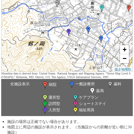
+
−
国土地理院
Shoreline data is derived from: United States. National Imagery and Mapping Agency. "Vector Map Level 0
(VMAP0)." Bethesda, MD: Denver, CO: The Agency; USGS Information Services, 1997.
全施設表示
一般診療所
歯科
病院
薬局
通所型
ケアプラン
訪問型
ショートステイ
入所型
福祉用具
施設の場所は正確でない場合があります。
地図上に周辺の施設が表示されます。（当施設からの距離が近い順に30
施設）