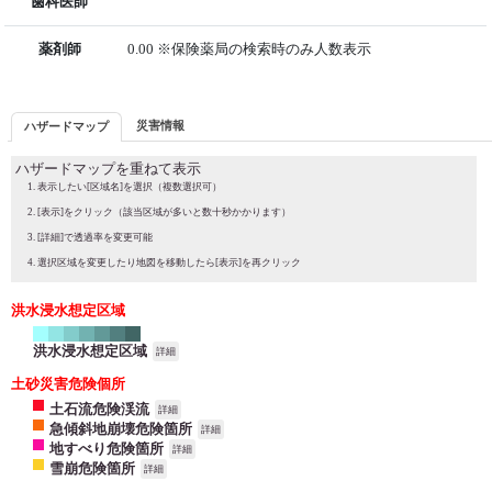
歯科医師
薬剤師
0.00 ※保険薬局の検索時のみ人数表示
災害情報
ハザードマップ
ハザードマップを重ねて表示
表示したい[区域名]を選択（複数選択可）
[表示]をクリック（該当区域が多いと数十秒かかります）
[詳細]で透過率を変更可能
選択区域を変更したり地図を移動したら[表示]を再クリック
洪水浸水想定区域
洪水浸水想定区域
詳細
土砂災害危険個所
土石流危険渓流
詳細
急傾斜地崩壊危険箇所
詳細
地すべり危険箇所
詳細
雪崩危険箇所
詳細