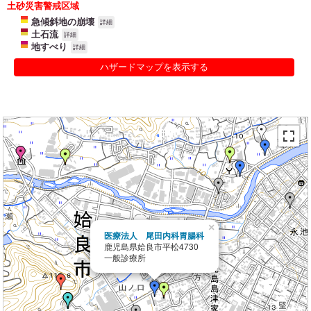
土砂災害警戒区域
急傾斜地の崩壊
詳細
土石流
詳細
地すべり
詳細
ハザードマップを表示する
×
医療法人 尾田内科胃腸科
鹿児島県姶良市平松4730
一般診療所