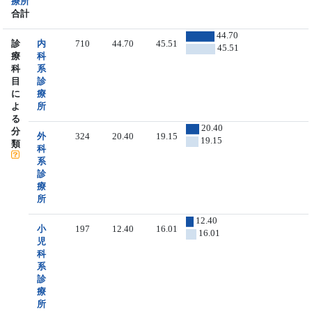
療所
合計
44.70
診
内
710
44.70
45.51
45.51
療
科
科
系
目
診
に
療
よ
所
る
20.40
分
外
324
20.40
19.15
19.15
類
科
系
診
療
所
12.40
小
197
12.40
16.01
16.01
児
科
系
診
療
所