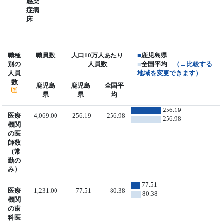
感染
症病
床
職種
職員数
人口10万人あたり
■
鹿児島県
別の
人員数
■
全国平均
（→比較する
人員
地域を変更できます）
数
鹿児島
鹿児島
全国平
県
県
均
256.19
医療
4,069.00
256.19
256.98
256.98
機関
の医
師数
（常
勤の
み）
77.51
医療
1,231.00
77.51
80.38
80.38
機関
の歯
科医