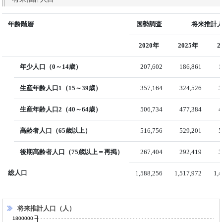
年齢階層
国勢調査
将来推計人
2020年
2025年
2
年少人口（0～14歳）
207,602
186,861
1
生産年齢人口1（15～39歳）
357,164
324,526
3
生産年齢人口2（40～64歳）
506,734
477,384
4
高齢者人口（65歳以上）
516,756
529,201
5
後期高齢者人口（75歳以上＝再掲）
267,404
292,419
3
総人口
1,588,256
1,517,972
1,
将来推計人口（人）
1800000