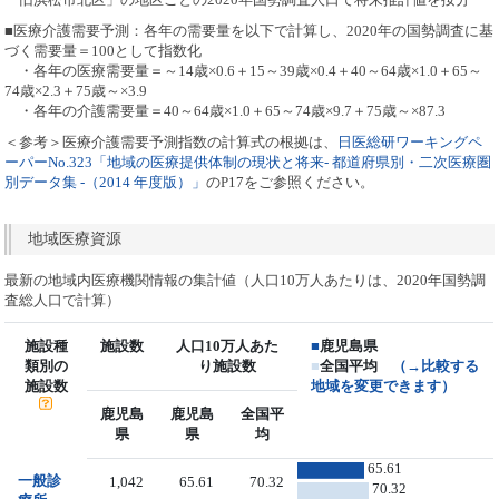
■医療介護需要予測：各年の需要量を以下で計算し、2020年の国勢調査に基
づく需要量＝100として指数化
・各年の医療需要量＝～14歳×0.6＋15～39歳×0.4＋40～64歳×1.0＋65～
74歳×2.3＋75歳～×3.9
・各年の介護需要量＝40～64歳×1.0＋65～74歳×9.7＋75歳～×87.3
＜参考＞医療介護需要予測指数の計算式の根拠は、
日医総研ワーキングペ
ーパーNo.323「地域の医療提供体制の現状と将来- 都道府県別・二次医療圏
別データ集 -（2014 年度版）」
のP17をご参照ください。
地域医療資源
最新の地域内医療機関情報の集計値（人口10万人あたりは、2020年国勢調
査総人口で計算）
施設種
施設数
人口10万人あた
■
鹿児島県
類別の
り施設数
■
全国平均
（→比較する
施設数
地域を変更できます）
鹿児島
鹿児島
全国平
県
県
均
65.61
一般診
1,042
65.61
70.32
70.32