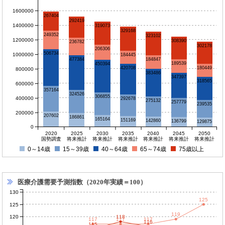
1600000
267404
292419
1400000
319073
329168
249352
323102
1200000
308390
236782
302178
206306
506734
1000000
184445
477384
184847
189539
450394
180449
420708
800000
383486
347397
318565
600000
357164
324526
306855
400000
292678
275132
257779
239535
200000
207602
186861
165164
151169
142860
136799
129875
0
2020
2025
2030
2035
2040
2045
2050
国勢調査
将来推計
将来推計
将来推計
将来推計
将来推計
将来推計
0～14歳
15～39歳
40～64歳
65～74歳
75歳以上
医療介護需要予測指数（2020年実績＝100）
130
125
125
119
120
118
117
117
117
116
115