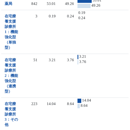
53.01
薬局
842
53.01
49.26
49.26
0.19
在宅療
3
0.19
0.24
0.24
養支援
診療所
1：機能
強化型
（単独
型）
3.21
在宅療
51
3.21
3.76
3.76
養支援
診療所
2：機能
強化型
（連携
型）
14.04
在宅療
223
14.04
8.64
8.64
養支援
診療所
3：その
他