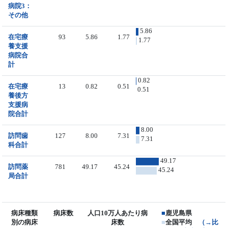
病院3：
その他
5.86
在宅療
93
5.86
1.77
1.77
養支援
病院合
計
0.82
在宅療
13
0.82
0.51
0.51
養後方
支援病
院合計
8.00
訪問歯
127
8.00
7.31
7.31
科合計
49.17
訪問薬
781
49.17
45.24
45.24
局合計
病床種類
病床数
人口10万人あたり病
■
鹿児島県
別の病床
床数
■
全国平均
（→比