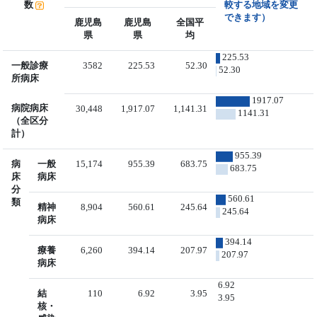
数
較する地域を変更
できます）
鹿児島
鹿児島
全国平
県
県
均
225.53
一般診療
3582
225.53
52.30
52.30
所病床
1917.07
病院病床
30,448
1,917.07
1,141.31
1141.31
（全区分
計）
955.39
病
一般
15,174
955.39
683.75
683.75
床
病床
分
560.61
類
精神
8,904
560.61
245.64
245.64
病床
394.14
療養
6,260
394.14
207.97
207.97
病床
6.92
結
110
6.92
3.95
3.95
核・