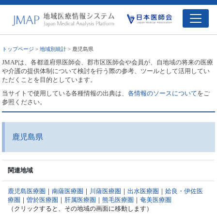
トップページ
>
地域別統計
> 鹿児島県
JMAPは、各都道府県医師会、郡市区医師会や会員が、自地域の将来の医療
や介護の提供体制について検討を行う際の参考、ツールとして活用してい
ただくことを目的としています。
当サイトで使用している各種情報の出典は、
各情報のソースについて
をご
参照ください。
鹿児島県
関連地域
鹿児島医療圏
｜
南薩医療圏
｜
川薩医療圏
｜
出水医療圏
｜
姶良・伊佐医
療圏
｜
曽於医療圏
｜
肝属医療圏
｜
熊毛医療圏
｜
奄美医療圏
（クリックすると、その地域の画面に移動します）