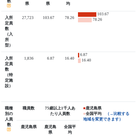
数
県
県
均
103.67
入所
27,723
103.67
78.26
78.26
定員
数
（入
所
型）
6.87
入所
1,836
6.87
16.40
16.40
定員
数
（特
定施
設）
職種
職員数
75歳以上1千人あ
■
鹿児島県
別の
たり人員数
■
全国平均
（→比較する
人員
地域を変更できます）
数
鹿児島県
鹿児島
全国平
県
均