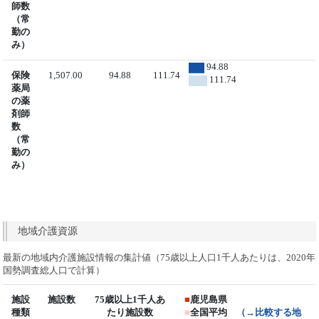
師数
（常
勤の
み）
94.88
保険
1,507.00
94.88
111.74
111.74
薬局
の薬
剤師
数
（常
勤の
み）
地域介護資源
最新の地域内介護施設情報の集計値（75歳以上人口1千人あたりは、2020年
国勢調査総人口で計算）
施設
施設数
75歳以上1千人あ
■
鹿児島県
種類
たり施設数
■
全国平均
（→比較する地