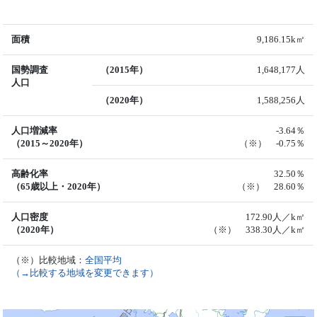
面積
9,186.15k㎡
国勢調査
（2015年）
1,648,177人
人口
（2020年）
1,588,256人
人口増減率
-3.64％
（2015～2020年）
（※） -0.75％
高齢化率
32.50％
（65歳以上・2020年）
（※） 28.60％
人口密度
172.90人／k㎡
（2020年）
（※） 338.30人／k㎡
（※）比較地域：
全国平均
（→比較する地域を変更できます）