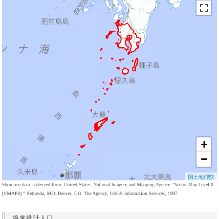
+
−
国土地理院
Shoreline data is derived from: United States. National Imagery and Mapping Agency. "Vector Map Level 0
(VMAP0)." Bethesda, MD: Denver, CO: The Agency; USGS Information Services, 1997.
将来推計人口