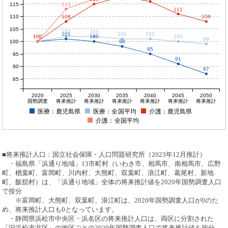
115
113
111
110
108
108
105
102
102
101
101
101
100
100
100
100
100
100
99
100
98
95
95
91
90
87
85
2020
2025
2030
2035
2040
2045
2050
国勢調査
将来推計
将来推計
将来推計
将来推計
将来推計
将来推計
医療：鹿児島県
医療：全国平均
介護：鹿児島県
介護：全国平均
■将来推計人口：国立社会保障・人口問題研究所（2023年12月推計）
・福島県「浜通り地域」13市町村（いわき市、相馬市、南相馬市、広野
町、楢葉町、富岡町、川内村、大熊町、双葉町、浪江町、葛尾村、新地
町、飯舘村）は、「浜通り地域」全体の将来推計値を2020年国勢調査人口
で按分
※富岡町、大熊町、双葉町、浪江町は、2020年国勢調査人口が0のた
め、将来推計人口も0となっています。
・静岡県浜松市中央区・浜名区の将来推計人口は、両区に分割された
「旧浜松市北区」の地区ごとの2020年国勢調査人口で将来推計値を按分