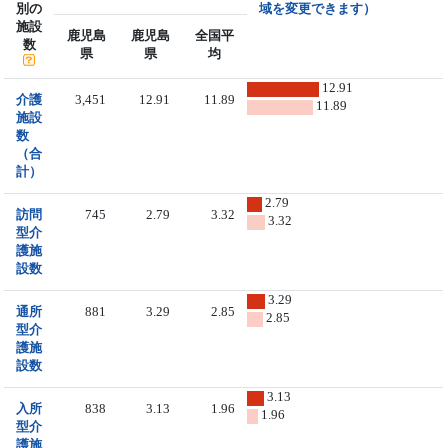
別の
域を変更できます）
施設
鹿児島
鹿児島
全国平
数
県
県
均
12.91
介護
3,451
12.91
11.89
11.89
施設
数
（合
計）
2.79
訪問
745
2.79
3.32
3.32
型介
護施
設数
3.29
通所
881
3.29
2.85
2.85
型介
護施
設数
3.13
入所
838
3.13
1.96
1.96
型介
護施