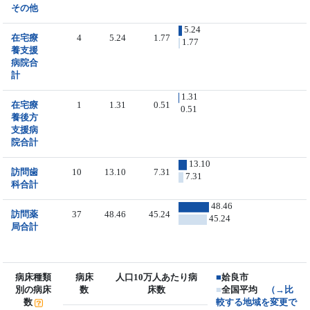
その他
5.24
在宅療
4
5.24
1.77
1.77
養支援
病院合
計
1.31
在宅療
1
1.31
0.51
0.51
養後方
支援病
院合計
13.10
訪問歯
10
13.10
7.31
7.31
科合計
48.46
訪問薬
37
48.46
45.24
45.24
局合計
病床種類
病床
人口10万人あたり病
■
姶良市
別の病床
数
床数
■
全国平均
（→比
数
較する地域を変更で