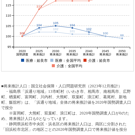
115
113
113
110
105
104
104
105
102
102
102
101
101
100
100
100
100
100
100
99
99
100
95
2020
2025
2030
2035
2040
2045
2050
国勢調査
将来推計
将来推計
将来推計
将来推計
将来推計
将来推計
医療：姶良市
医療：全国平均
介護：姶良市
介護：全国平均
■将来推計人口：国立社会保障・人口問題研究所（2023年12月推計）
・福島県「浜通り地域」13市町村（いわき市、相馬市、南相馬市、広野
町、楢葉町、富岡町、川内村、大熊町、双葉町、浪江町、葛尾村、新地
町、飯舘村）は、「浜通り地域」全体の将来推計値を2020年国勢調査人口
で按分
※富岡町、大熊町、双葉町、浪江町は、2020年国勢調査人口が0のた
め、将来推計人口も0となっています。
・静岡県浜松市中央区・浜名区の将来推計人口は、両区に分割された
「旧浜松市北区」の地区ごとの2020年国勢調査人口で将来推計値を按分