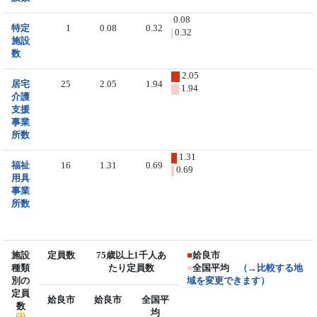
0.08
特定
1
0.08
0.32
0.32
施設
数
2.05
居宅
25
2.05
1.94
1.94
介護
支援
事業
所数
1.31
福祉
16
1.31
0.69
0.69
用具
事業
所数
施設
定員数
75歳以上1千人あ
■
姶良市
種類
たり定員数
■
全国平均
（→比較する地
別の
域を変更できます）
定員
姶良市
姶良市
全国平
数
均