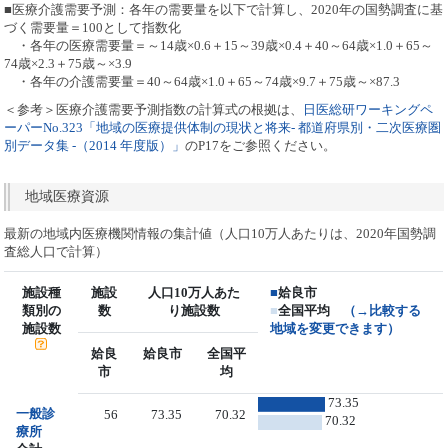
■医療介護需要予測：各年の需要量を以下で計算し、2020年の国勢調査に基
づく需要量＝100として指数化
・各年の医療需要量＝～14歳×0.6＋15～39歳×0.4＋40～64歳×1.0＋65～
74歳×2.3＋75歳～×3.9
・各年の介護需要量＝40～64歳×1.0＋65～74歳×9.7＋75歳～×87.3
＜参考＞医療介護需要予測指数の計算式の根拠は、
日医総研ワーキングペ
ーパーNo.323「地域の医療提供体制の現状と将来- 都道府県別・二次医療圏
別データ集 -（2014 年度版）」
のP17をご参照ください。
地域医療資源
最新の地域内医療機関情報の集計値（人口10万人あたりは、2020年国勢調
査総人口で計算）
施設種
施設
人口10万人あた
■
姶良市
類別の
数
り施設数
■
全国平均
（→比較する
施設数
地域を変更できます）
姶良
姶良市
全国平
市
均
73.35
一般診
56
73.35
70.32
70.32
療所