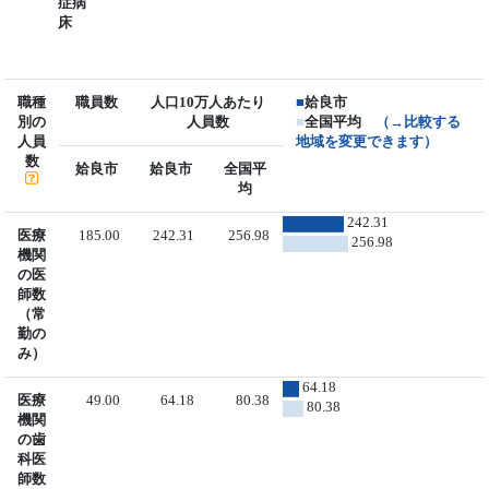
症病
床
職種
職員数
人口10万人あたり
■
姶良市
別の
人員数
■
全国平均
（→比較する
人員
地域を変更できます）
数
姶良市
姶良市
全国平
均
242.31
医療
185.00
242.31
256.98
256.98
機関
の医
師数
（常
勤の
み）
64.18
医療
49.00
64.18
80.38
80.38
機関
の歯
科医
師数