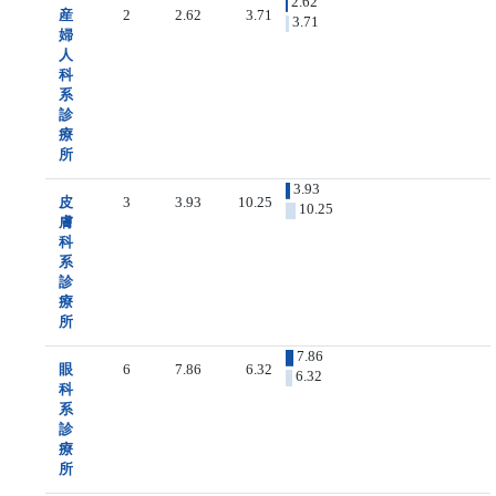
2.62
産
2
2.62
3.71
3.71
婦
人
科
系
診
療
所
3.93
皮
3
3.93
10.25
10.25
膚
科
系
診
療
所
7.86
眼
6
7.86
6.32
6.32
科
系
診
療
所