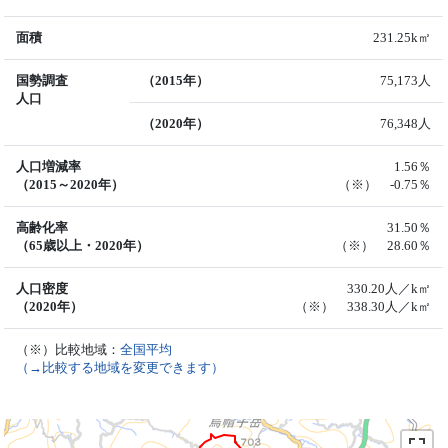
面積
231.25k㎡
国勢調査
（2015年）
75,173人
人口
（2020年）
76,348人
人口増減率
1.56％
（2015～2020年）
（※） -0.75％
高齢化率
31.50％
（65歳以上・2020年）
（※） 28.60％
人口密度
330.20人／k㎡
（2020年）
（※） 338.30人／k㎡
（※）比較地域：
全国平均
（→比較する地域を変更できます）