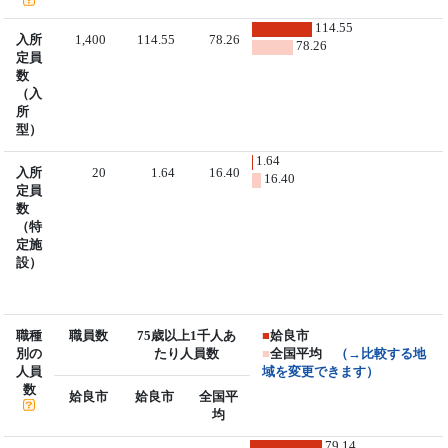
114.55
入所
1,400
114.55
78.26
78.26
定員
数
（入
所
型）
1.64
入所
20
1.64
16.40
16.40
定員
数
（特
定施
設）
職種
職員数
75歳以上1千人あ
■
姶良市
別の
たり人員数
■
全国平均
（→比較する地
人員
域を変更できます）
数
姶良市
姶良市
全国平
均
79.14