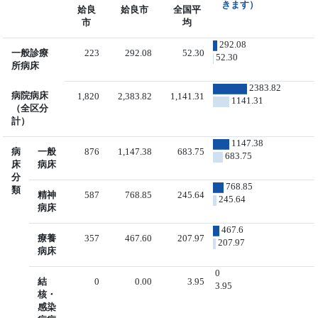
きます）
姶良
姶良市
全国平
市
均
292.08
一般診療
223
292.08
52.30
52.30
所病床
2383.82
病院病床
1,820
2,383.82
1,141.31
1141.31
（全区分
計）
1147.38
病
一般
876
1,147.38
683.75
683.75
床
病床
分
768.85
類
精神
587
768.85
245.64
245.64
病床
467.6
療養
357
467.60
207.97
207.97
病床
0
結
0
0.00
3.95
3.95
核・
感染