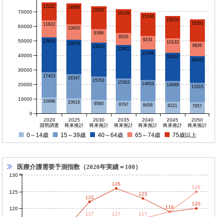
12222
14066
15597
70000
16126
15746
15070
15301
11822
60000
10920
9396
8535
9231
50000
23855
10133
23579
9926
23413
22802
21096
40000
19331
18045
30000
17453
16347
15761
15303
14654
20000
14089
13315
10000
10996
10619
9580
8797
8458
8221
7957
0
2020
2025
2030
2035
2040
2045
2050
国勢調査
将来推計
将来推計
将来推計
将来推計
将来推計
将来推計
0～14歳
15～39歳
40～64歳
65～74歳
75歳以上
医療介護需要予測指数（2020年実績＝100）
130
126
125
125
123
122
120
119
119
120
117
117
117