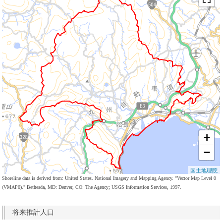
+
−
国土地理院
Shoreline data is derived from: United States. National Imagery and Mapping Agency. "Vector Map Level 0
(VMAP0)." Bethesda, MD: Denver, CO: The Agency; USGS Information Services, 1997.
将来推計人口