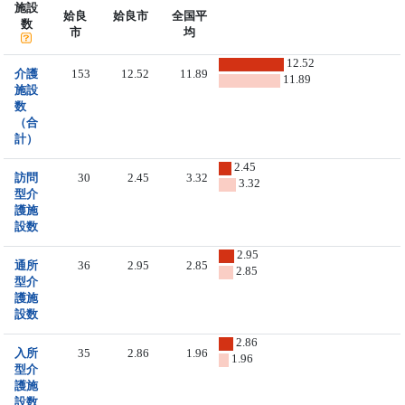
施設
姶良
姶良市
全国平
数
市
均
12.52
介護
153
12.52
11.89
11.89
施設
数
（合
計）
2.45
訪問
30
2.45
3.32
3.32
型介
護施
設数
2.95
通所
36
2.95
2.85
2.85
型介
護施
設数
2.86
入所
35
2.86
1.96
1.96
型介
護施
設数