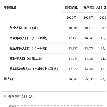
年齢階層
国勢調査
将来推計人口（国
2020年
2025年
203
年少人口（0～14歳）
10,996
10,619
9,
生産年齢人口1（15～39歳）
17,453
16,347
15,7
生産年齢人口2（40～64歳）
23,855
23,579
23,4
高齢者人口（65歳以上）
24,044
24,986
24,9
後期高齢者人口（75歳以上＝再掲）
12,222
14,066
15,5
総人口
76,348
75,531
73,7
将来推計人口（人）
80000