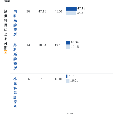
合計
47.15
診
内
36
47.15
45.51
45.51
療
科
科
系
目
診
に
療
よ
所
る
18.34
分
外
14
18.34
19.15
19.15
類
科
系
診
療
所
7.86
小
6
7.86
16.01
16.01
児
科
系
診
療
所