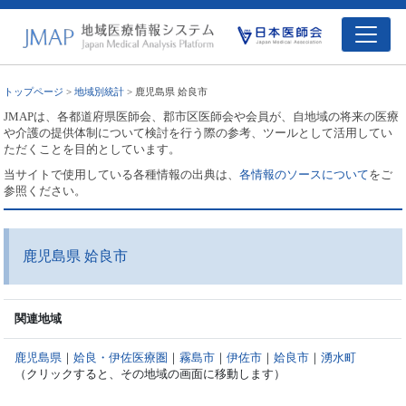
トップページ
>
地域別統計
> 鹿児島県 姶良市
JMAPは、各都道府県医師会、郡市区医師会や会員が、自地域の将来の医療
や介護の提供体制について検討を行う際の参考、ツールとして活用してい
ただくことを目的としています。
当サイトで使用している各種情報の出典は、
各情報のソースについて
をご
参照ください。
鹿児島県 姶良市
関連地域
鹿児島県
｜
姶良・伊佐医療圏
｜
霧島市
｜
伊佐市
｜
姶良市
｜
湧水町
（クリックすると、その地域の画面に移動します）