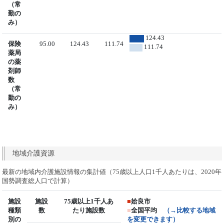
（常
勤の
み）
124.43
保険
95.00
124.43
111.74
111.74
薬局
の薬
剤師
数
（常
勤の
み）
地域介護資源
最新の地域内介護施設情報の集計値（75歳以上人口1千人あたりは、2020年
国勢調査総人口で計算）
施設
施設
75歳以上1千人あ
■
姶良市
種類
数
たり施設数
■
全国平均
（→比較する地域
別の
を変更できます）