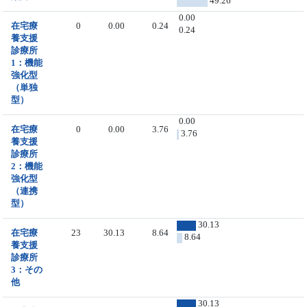
49.26
0.00
在宅療
0
0.00
0.24
0.24
養支援
診療所
1：機能
強化型
（単独
型）
0.00
在宅療
0
0.00
3.76
3.76
養支援
診療所
2：機能
強化型
（連携
型）
30.13
在宅療
23
30.13
8.64
8.64
養支援
診療所
3：その
他
30.13