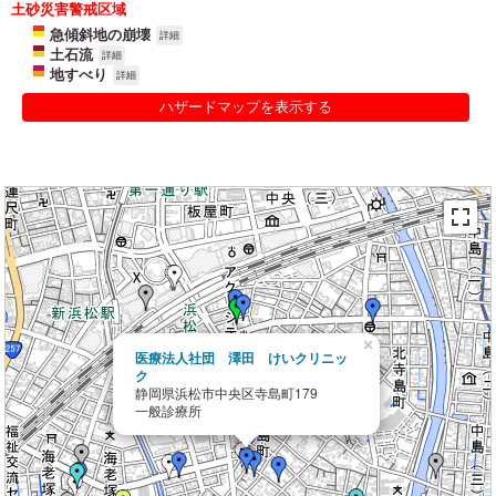
土砂災害警戒区域
急傾斜地の崩壊
詳細
土石流
詳細
地すべり
詳細
ハザードマップを表示する
×
医療法人社団 澤田 けいクリニッ
ク
静岡県浜松市中央区寺島町179
一般診療所