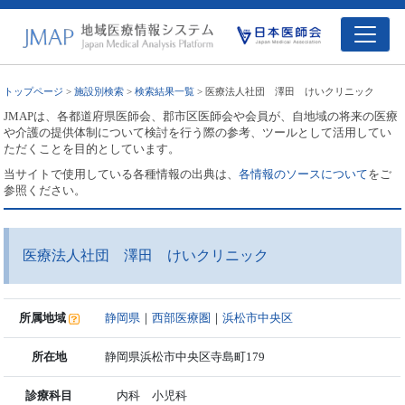
トップページ
>
施設別検索
>
検索結果一覧
> 医療法人社団 澤田 けいクリニック
JMAPは、各都道府県医師会、郡市区医師会や会員が、自地域の将来の医療
や介護の提供体制について検討を行う際の参考、ツールとして活用してい
ただくことを目的としています。
当サイトで使用している各種情報の出典は、
各情報のソースについて
をご
参照ください。
医療法人社団 澤田 けいクリニック
所属地域
静岡県
｜
西部医療圏
｜
浜松市中央区
所在地
静岡県浜松市中央区寺島町179
診療科目
内科 小児科