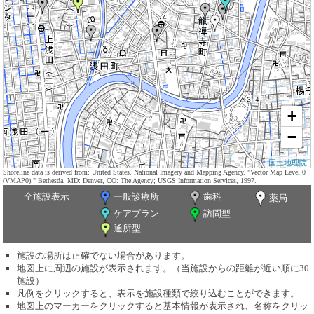
+
−
国土地理院
Shoreline data is derived from: United States. National Imagery and Mapping Agency. "Vector Map Level 0
(VMAP0)." Bethesda, MD: Denver, CO: The Agency; USGS Information Services, 1997.
全施設表示
一般診療所
歯科
薬局
ケアプラン
訪問型
通所型
施設の場所は正確でない場合があります。
地図上に周辺の施設が表示されます。（当施設からの距離が近い順に30
施設）
凡例をクリックすると、表示を施設種類で絞り込むことができます。
地図上のマーカーをクリックすると基本情報が表示され、名称をクリッ