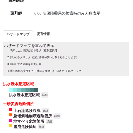
歯科医師
薬剤師
0.00 ※保険薬局の検索時のみ人数表示
災害情報
ハザードマップ
ハザードマップを重ねて表示
表示したい[区域名]を選択（複数選択可）
[表示]をクリック（該当区域が多いと数十秒かかります）
[詳細]で透過率を変更可能
選択区域を変更したり地図を移動したら[表示]を再クリック
洪水浸水想定区域
洪水浸水想定区域
詳細
土砂災害危険個所
土石流危険渓流
詳細
急傾斜地崩壊危険箇所
詳細
地すべり危険箇所
詳細
雪崩危険箇所
詳細