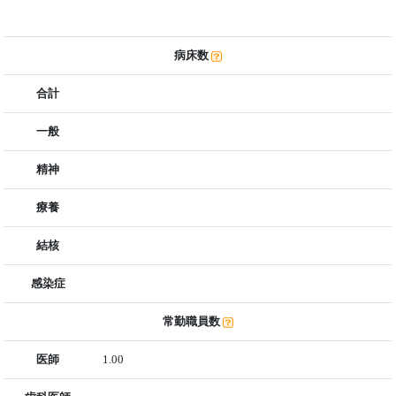
病床数
合計
一般
精神
療養
結核
感染症
常勤職員数
医師
1.00