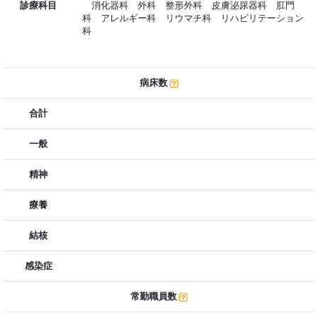
診療科目
消化器科 外科 整形外科 皮膚泌尿器科 肛門
科 アレルギー科 リウマチ科 リハビリテーション
科
病床数
合計
一般
精神
療養
結核
感染症
常勤職員数