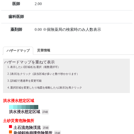
医師
2.00
歯科医師
薬剤師
0.00 ※保険薬局の検索時のみ人数表示
災害情報
ハザードマップ
ハザードマップを重ねて表示
表示したい[区域名]を選択（複数選択可）
[表示]をクリック（該当区域が多いと数十秒かかります）
[詳細]で透過率を変更可能
選択区域を変更したり地図を移動したら[表示]を再クリック
洪水浸水想定区域
洪水浸水想定区域
詳細
土砂災害危険個所
土石流危険渓流
詳細
急傾斜地崩壊危険箇所
詳細