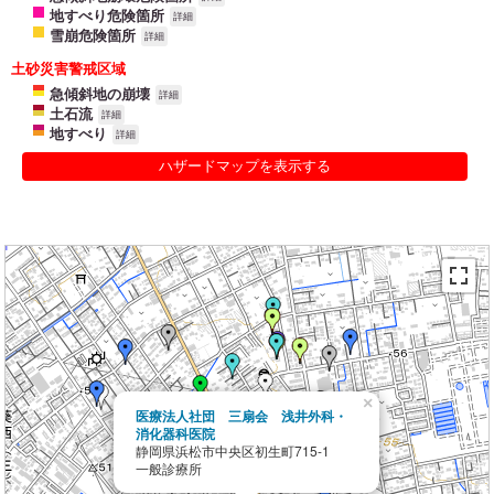
地すべり危険箇所
詳細
雪崩危険箇所
詳細
土砂災害警戒区域
急傾斜地の崩壊
詳細
土石流
詳細
地すべり
詳細
ハザードマップを表示する
×
医療法人社団 三扇会 浅井外科・
消化器科医院
静岡県浜松市中央区初生町715-1
一般診療所