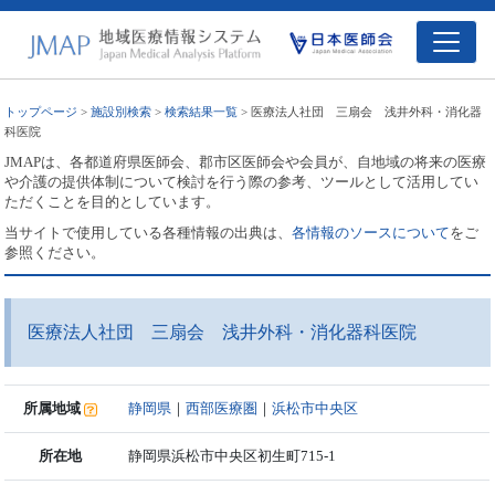
トップページ
>
施設別検索
>
検索結果一覧
> 医療法人社団 三扇会 浅井外科・消化器
科医院
JMAPは、各都道府県医師会、郡市区医師会や会員が、自地域の将来の医療
や介護の提供体制について検討を行う際の参考、ツールとして活用してい
ただくことを目的としています。
当サイトで使用している各種情報の出典は、
各情報のソースについて
をご
参照ください。
医療法人社団 三扇会 浅井外科・消化器科医院
所属地域
静岡県
｜
西部医療圏
｜
浜松市中央区
所在地
静岡県浜松市中央区初生町715-1