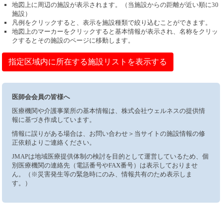
地図上に周辺の施設が表示されます。（当施設からの距離が近い順に30
施設）
凡例をクリックすると、表示を施設種類で絞り込むことができます。
地図上のマーカーをクリックすると基本情報が表示され、名称をクリッ
クするとその施設のページに移動します。
指定区域内に所在する施設リストを表示する
医師会会員の皆様へ
医療機関や介護事業所の基本情報は、株式会社ウェルネスの提供情
報に基づき作成しています。
情報に誤りがある場合は、お問い合わせ＞当サイトの施設情報の修
正依頼よりご連絡ください。
JMAPは地域医療提供体制の検討を目的として運営しているため、個
別医療機関の連絡先（電話番号やFAX番号）は表示しておりませ
ん。（※災害発生等の緊急時にのみ、情報共有のため表示しま
す。）