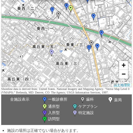
+
−
国土地理院
Shoreline data is derived from: United States. National Imagery and Mapping Agency. "Vector Map Level 0
(VMAP0)." Bethesda, MD: Denver, CO: The Agency; USGS Information Services, 1997.
全施設表示
一般診療所
歯科
薬局
通所型
ケアプラン
入所型
特定施設
訪問型
施設の場所は正確でない場合があります。