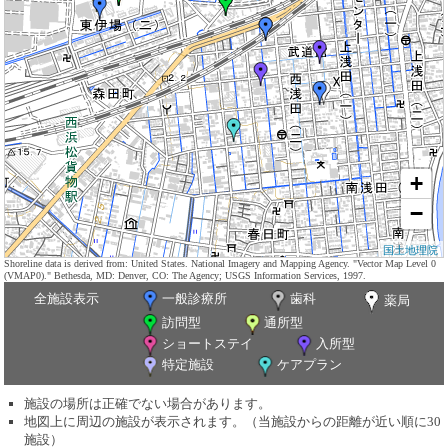
+
−
国土地理院
Shoreline data is derived from: United States. National Imagery and Mapping Agency. "Vector Map Level 0
(VMAP0)." Bethesda, MD: Denver, CO: The Agency; USGS Information Services, 1997.
全施設表示
一般診療所
歯科
薬局
訪問型
通所型
ショートステイ
入所型
特定施設
ケアプラン
施設の場所は正確でない場合があります。
地図上に周辺の施設が表示されます。（当施設からの距離が近い順に30
施設）