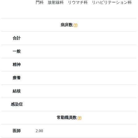
門科 放射線科 リウマチ科 リハビリテーション科
病床数
合計
一般
精神
療養
結核
感染症
常勤職員数
医師
2.00