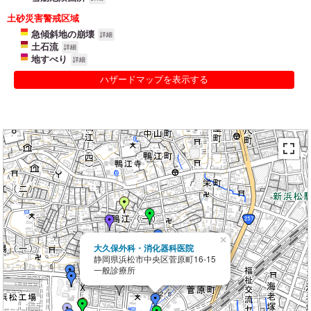
土砂災害警戒区域
急傾斜地の崩壊
詳細
土石流
詳細
地すべり
詳細
ハザードマップを表示する
×
大久保外科・消化器科医院
静岡県浜松市中央区菅原町16-15
一般診療所