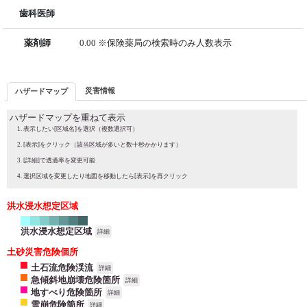
歯科医師
薬剤師
0.00 ※保険薬局の検索時のみ人数表示
災害情報
ハザードマップ
ハザードマップを重ねて表示
表示したい[区域名]を選択（複数選択可）
[表示]をクリック（該当区域が多いと数十秒かかります）
[詳細]で透過率を変更可能
選択区域を変更したり地図を移動したら[表示]を再クリック
洪水浸水想定区域
洪水浸水想定区域
詳細
土砂災害危険個所
土石流危険渓流
詳細
急傾斜地崩壊危険箇所
詳細
地すべり危険箇所
詳細
雪崩危険箇所
詳細