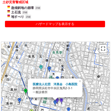
土砂災害警戒区域
急傾斜地の崩壊
詳細
土石流
詳細
地すべり
詳細
ハザードマップを表示する
×
医療法人社団 洋真会 小島医院
静岡県浜松市中央区曳馬2-3-1
一般診療所