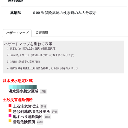
歯科医師
薬剤師
0.00 ※保険薬局の検索時のみ人数表示
災害情報
ハザードマップ
ハザードマップを重ねて表示
表示したい[区域名]を選択（複数選択可）
[表示]をクリック（該当区域が多いと数十秒かかります）
[詳細]で透過率を変更可能
選択区域を変更したり地図を移動したら[表示]を再クリック
洪水浸水想定区域
洪水浸水想定区域
詳細
土砂災害危険個所
土石流危険渓流
詳細
急傾斜地崩壊危険箇所
詳細
地すべり危険箇所
詳細
雪崩危険箇所
詳細