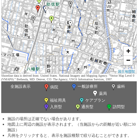
+
−
国土地理院
Shoreline data is derived from: United States. National Imagery and Mapping Agency. "Vector Map Level 0
(VMAP0)." Bethesda, MD: Denver, CO: The Agency; USGS Information Services, 1997.
全施設表示
一般診療所
歯科
病院
薬局
福祉用具
ケアプラン
入所型
通所型
訪問型
施設の場所は正確でない場合があります。
地図上に周辺の施設が表示されます。（当施設からの距離が近い順に30
施設）
凡例をクリックすると、表示を施設種類で絞り込むことができます。