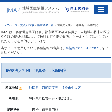
トップページ
>
施設別検索
>
検索結果一覧
> 医療法人社団 洋真会 小島医院
JMAPは、各都道府県医師会、郡市区医師会や会員が、自地域の将来の医療
や介護の提供体制について検討を行う際の参考、ツールとして活用してい
ただくことを目的としています。
当サイトで使用している各種情報の出典は、
各情報のソースについて
をご
参照ください。
医療法人社団 洋真会 小島医院
所属地域
静岡県
｜
西部医療圏
｜
浜松市中央区
所在地
静岡県浜松市中央区曳馬2-3-1
診療科目
内科 循環器内科