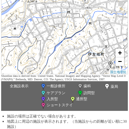
+
−
国土地理院
Shoreline data is derived from: United States. National Imagery and Mapping Agency. "Vector Map Level 0
(VMAP0)." Bethesda, MD: Denver, CO: The Agency; USGS Information Services, 1997.
全施設表示
一般診療所
歯科
薬局
ケアプラン
訪問型
入所型
通所型
ショートステイ
施設の場所は正確でない場合があります。
地図上に周辺の施設が表示されます。（当施設からの距離が近い順に30
施設）