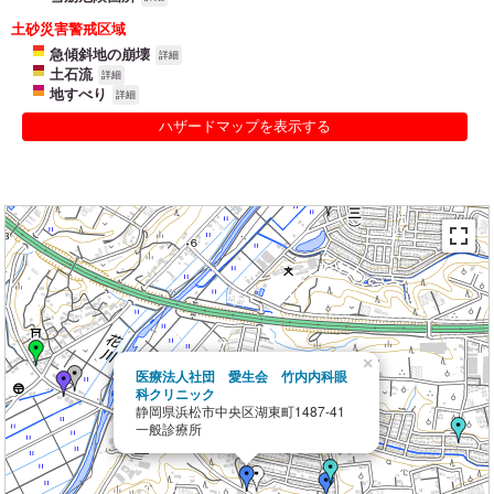
土砂災害警戒区域
急傾斜地の崩壊
詳細
土石流
詳細
地すべり
詳細
ハザードマップを表示する
×
医療法人社団 愛生会 竹内内科眼
科クリニック
静岡県浜松市中央区湖東町1487-41
一般診療所