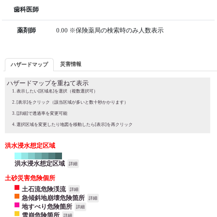
歯科医師
薬剤師
0.00 ※保険薬局の検索時のみ人数表示
災害情報
ハザードマップ
ハザードマップを重ねて表示
表示したい[区域名]を選択（複数選択可）
[表示]をクリック（該当区域が多いと数十秒かかります）
[詳細]で透過率を変更可能
選択区域を変更したり地図を移動したら[表示]を再クリック
洪水浸水想定区域
洪水浸水想定区域
詳細
土砂災害危険個所
土石流危険渓流
詳細
急傾斜地崩壊危険箇所
詳細
地すべり危険箇所
詳細
雪崩危険箇所
詳細