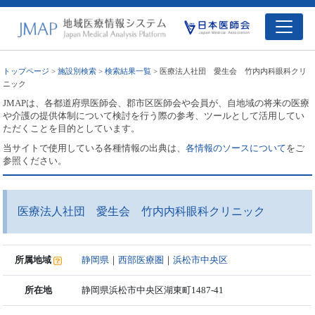
トップページ
>
施設別検索
>
検索結果一覧
> 医療法人社団 愛生会 竹内内科眼科クリ
ニック
JMAPは、各都道府県医師会、郡市区医師会や会員が、自地域の将来の医療
や介護の提供体制について検討を行う際の参考、ツールとして活用してい
ただくことを目的としています。
当サイトで使用している各種情報の出典は、
各情報のソースについて
をご
参照ください。
医療法人社団 愛生会 竹内内科眼科クリニック
所属地域
静岡県
｜
西部医療圏
｜
浜松市中央区
所在地
静岡県浜松市中央区湖東町1487-41