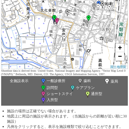
+
−
国土地理院
Shoreline data is derived from: United States. National Imagery and Mapping Agency. "Vector Map Level 0
(VMAP0)." Bethesda, MD: Denver, CO: The Agency; USGS Information Services, 1997.
全施設表示
一般診療所
歯科
薬局
訪問型
ケアプラン
ショートステイ
通所型
入所型
施設の場所は正確でない場合があります。
地図上に周辺の施設が表示されます。（当施設からの距離が近い順に30
施設）
凡例をクリックすると、表示を施設種類で絞り込むことができます。