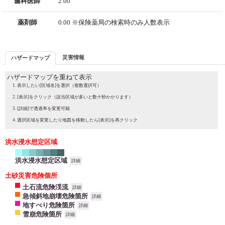
歯科医師
2.00
薬剤師
0.00 ※保険薬局の検索時のみ人数表示
災害情報
ハザードマップ
ハザードマップを重ねて表示
表示したい[区域名]を選択（複数選択可）
[表示]をクリック（該当区域が多いと数十秒かかります）
[詳細]で透過率を変更可能
選択区域を変更したり地図を移動したら[表示]を再クリック
洪水浸水想定区域
洪水浸水想定区域
詳細
土砂災害危険個所
土石流危険渓流
詳細
急傾斜地崩壊危険箇所
詳細
地すべり危険箇所
詳細
雪崩危険箇所
詳細