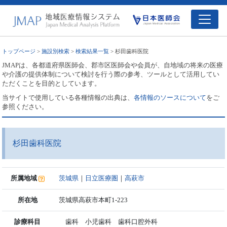
トップページ
>
施設別検索
>
検索結果一覧
> 杉田歯科医院
JMAPは、各都道府県医師会、郡市区医師会や会員が、自地域の将来の医療
や介護の提供体制について検討を行う際の参考、ツールとして活用してい
ただくことを目的としています。
当サイトで使用している各種情報の出典は、
各情報のソースについて
をご
参照ください。
杉田歯科医院
所属地域
茨城県
｜
日立医療圏
｜
高萩市
所在地
茨城県高萩市本町1-223
診療科目
歯科 小児歯科 歯科口腔外科