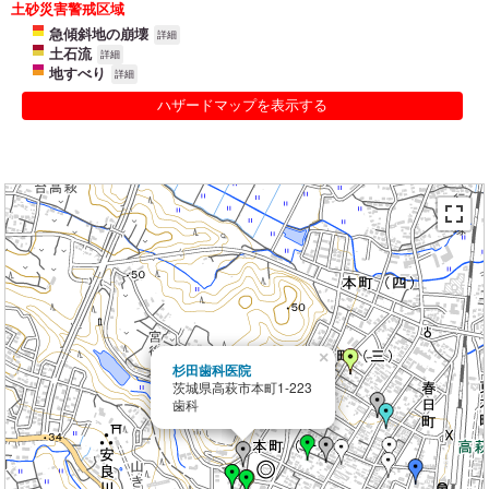
土砂災害警戒区域
急傾斜地の崩壊
詳細
土石流
詳細
地すべり
詳細
ハザードマップを表示する
×
杉田歯科医院
茨城県高萩市本町1-223
歯科