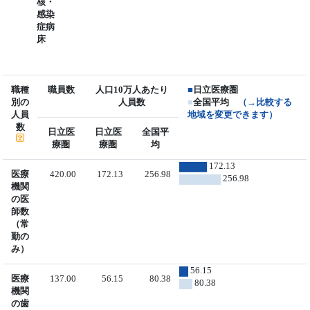
核・
感染
症病
床
職種
職員数
人口10万人あたり
■
日立医療圏
別の
人員数
■
全国平均
（→比較する
人員
地域を変更できます）
数
日立医
日立医
全国平
療圏
療圏
均
172.13
医療
420.00
172.13
256.98
256.98
機関
の医
師数
（常
勤の
み）
56.15
医療
137.00
56.15
80.38
80.38
機関
の歯