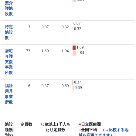
型介
護施
設数
0.07
特定
3
0.07
0.32
0.32
施設
数
1.69
居宅
73
1.69
1.94
1.94
介護
支援
事業
所数
0.37
福祉
16
0.37
0.69
0.69
用具
事業
所数
施設
定員数
75歳以上1千人あ
■
日立医療圏
種類
たり定員数
■
全国平均
（→比較する地
別の
域を変更できます）