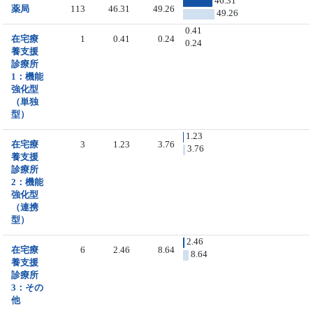
46.31
薬局
113
46.31
49.26
49.26
0.41
在宅療
1
0.41
0.24
0.24
養支援
診療所
1：機能
強化型
（単独
型）
1.23
在宅療
3
1.23
3.76
3.76
養支援
診療所
2：機能
強化型
（連携
型）
2.46
在宅療
6
2.46
8.64
8.64
養支援
診療所
3：その
他