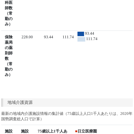
科医
師数
（常
勤の
み）
93.44
保険
228.00
93.44
111.74
111.74
薬局
の薬
剤師
数
（常
勤の
み）
地域介護資源
最新の地域内介護施設情報の集計値（75歳以上人口1千人あたりは、2020年
国勢調査総人口で計算）
施設
施設
75歳以上1千人あ
■
日立医療圏