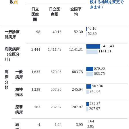
数
較する地域を変更で
きます）
日立
日立医
全国平
医療
療圏
均
圏
40.16
一般診療
98
40.16
52.30
52.30
所病床
1411.43
病院病床
3,444
1,411.43
1,141.31
1141.31
（全区分
計）
670.06
病
一般
1,635
670.06
683.75
683.75
床
病床
分
507.36
類
精神
1,238
507.36
245.64
245.64
病床
232.37
療養
567
232.37
207.97
207.97
病床
1.64
結
4
1.64
3.95
3.95