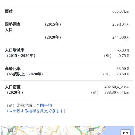
面積
606.07k㎡
国勢調査
（2015年）
259,104人
人口
（2020年）
244,008人
人口増減率
-5.83％
（2015～2020年）
（※） -0.75％
高齢化率
33.50％
（65歳以上・2020年）
（※） 28.60％
人口密度
402.60人／k㎡
（2020年）
（※） 338.30人／k㎡
（※）比較地域：
全国平均
（→比較する地域を変更できます）