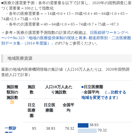
■医療介護需要予測：各年の需要量を以下で計算し、2020年の国勢調査に基
づく需要量＝100として指数化
・各年の医療需要量＝～14歳×0.6＋15～39歳×0.4＋40～64歳×1.0＋65～
74歳×2.3＋75歳～×3.9
・各年の介護需要量＝40～64歳×1.0＋65～74歳×9.7＋75歳～×87.3
＜参考＞医療介護需要予測指数の計算式の根拠は、
日医総研ワーキングペ
ーパーNo.323「地域の医療提供体制の現状と将来- 都道府県別・二次医療圏
別データ集 -（2014 年度版）」
のP17をご参照ください。
地域医療資源
最新の地域内医療機関情報の集計値（人口10万人あたりは、2020年国勢調
査総人口で計算）
施設種
施設
人口10万人あた
■
日立医療圏
類別の
数
り施設数
■
全国平均
（→比較する
施設数
地域を変更できます）
日立
日立医
全国平
医療
療圏
均
圏
38.93
一般診
95
38.93
70.32
70.32