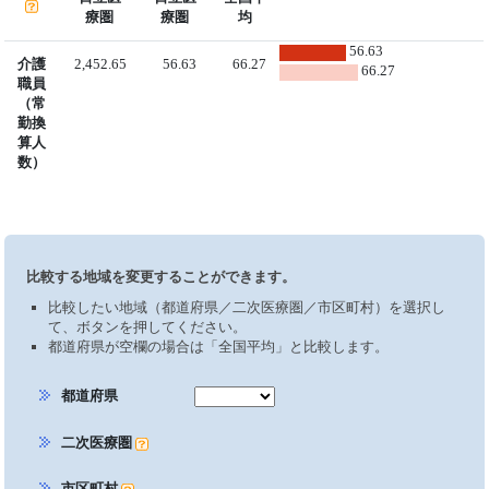
療圏
療圏
均
56.63
介護
2,452.65
56.63
66.27
66.27
職員
（常
勤換
算人
数）
比較する地域を変更することができます。
比較したい地域（都道府県／二次医療圏／市区町村）を選択し
て、ボタンを押してください。
都道府県が空欄の場合は「全国平均」と比較します。
都道府県
二次医療圏
市区町村