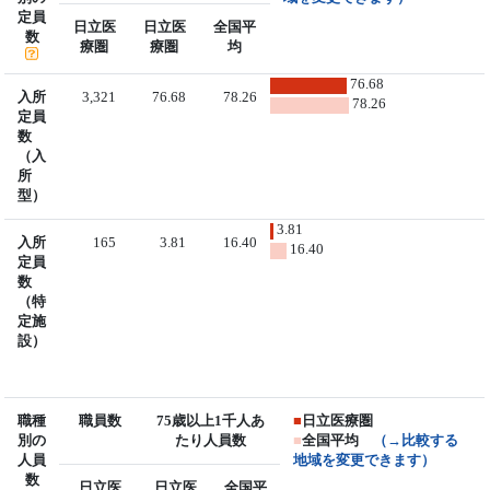
定員
日立医
日立医
全国平
数
療圏
療圏
均
76.68
入所
3,321
76.68
78.26
78.26
定員
数
（入
所
型）
3.81
入所
165
3.81
16.40
16.40
定員
数
（特
定施
設）
職種
職員数
75歳以上1千人あ
■
日立医療圏
別の
たり人員数
■
全国平均
（→比較する
人員
地域を変更できます）
数
日立医
日立医
全国平