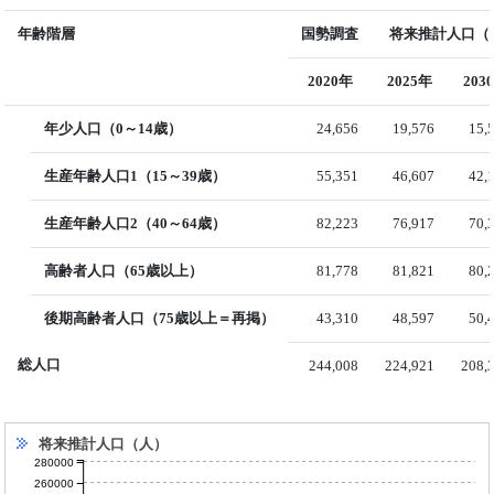
年齢階層
国勢調査
将来推計人口（国
2020年
2025年
203
年少人口（0～14歳）
24,656
19,576
15,
生産年齢人口1（15～39歳）
55,351
46,607
42,
生産年齢人口2（40～64歳）
82,223
76,917
70,
高齢者人口（65歳以上）
81,778
81,821
80,
後期高齢者人口（75歳以上＝再掲）
43,310
48,597
50,
総人口
244,008
224,921
208,
将来推計人口（人）
280000
260000