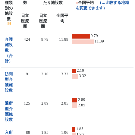
種類
数
たり施設数
■
全国平均
（→比較する地域
別の
を変更できます）
施設
日立
日立
全国平
数
医療
医療
均
圏
圏
9.79
介護
424
9.79
11.89
11.89
施設
数
（合
計）
2.10
訪問
91
2.10
3.32
3.32
型介
護施
設数
2.89
通所
125
2.89
2.85
2.85
型介
護施
設数
1.85
入所
80
1.85
1.96
1.96