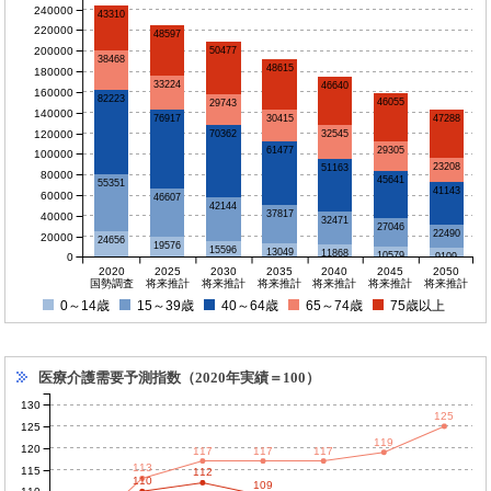
240000
43310
220000
48597
200000
50477
38468
48615
180000
33224
46640
160000
82223
46055
29743
140000
47288
76917
30415
120000
70362
32545
29305
61477
100000
23208
51163
80000
45641
55351
41143
60000
46607
42144
37817
40000
32471
27046
22490
20000
24656
19576
15596
13049
11868
10579
0
9109
2020
2025
2030
2035
2040
2045
2050
国勢調査
将来推計
将来推計
将来推計
将来推計
将来推計
将来推計
0～14歳
15～39歳
40～64歳
65～74歳
75歳以上
医療介護需要予測指数（2020年実績＝100）
130
125
125
119
120
117
117
117
113
115
112
110
109