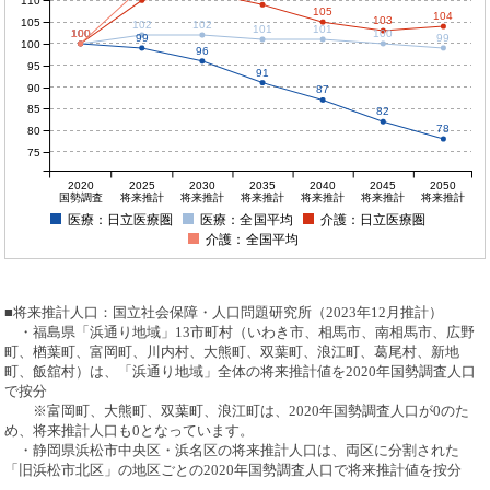
110
105
104
103
105
102
102
101
101
100
100
100
100
100
99
99
100
96
95
91
90
87
85
82
78
80
75
2020
2025
2030
2035
2040
2045
2050
国勢調査
将来推計
将来推計
将来推計
将来推計
将来推計
将来推計
医療：日立医療圏
医療：全国平均
介護：日立医療圏
介護：全国平均
■将来推計人口：国立社会保障・人口問題研究所（2023年12月推計）
・福島県「浜通り地域」13市町村（いわき市、相馬市、南相馬市、広野
町、楢葉町、富岡町、川内村、大熊町、双葉町、浪江町、葛尾村、新地
町、飯舘村）は、「浜通り地域」全体の将来推計値を2020年国勢調査人口
で按分
※富岡町、大熊町、双葉町、浪江町は、2020年国勢調査人口が0のた
め、将来推計人口も0となっています。
・静岡県浜松市中央区・浜名区の将来推計人口は、両区に分割された
「旧浜松市北区」の地区ごとの2020年国勢調査人口で将来推計値を按分