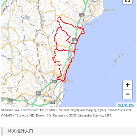
+
−
国土地理院
Shoreline data is derived from: United States. National Imagery and Mapping Agency. "Vector Map Level 0
(VMAP0)." Bethesda, MD: Denver, CO: The Agency; USGS Information Services, 1997.
将来推計人口