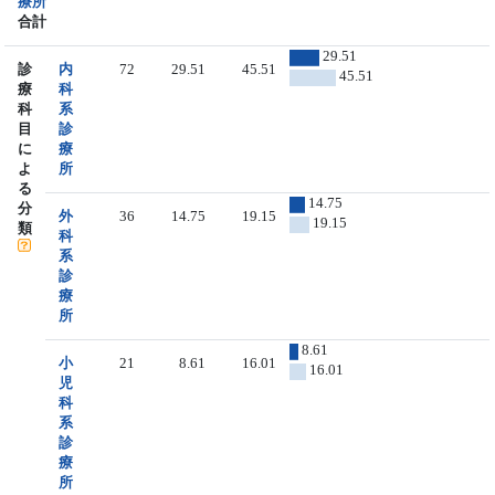
療所
合計
29.51
診
内
72
29.51
45.51
45.51
療
科
科
系
目
診
に
療
よ
所
る
14.75
分
外
36
14.75
19.15
19.15
類
科
系
診
療
所
8.61
小
21
8.61
16.01
16.01
児
科
系
診
療
所