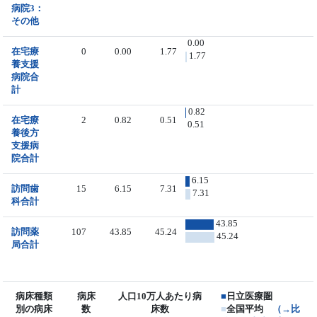
病院3：
その他
0.00
在宅療
0
0.00
1.77
1.77
養支援
病院合
計
0.82
在宅療
2
0.82
0.51
0.51
養後方
支援病
院合計
6.15
訪問歯
15
6.15
7.31
7.31
科合計
43.85
訪問薬
107
43.85
45.24
45.24
局合計
病床種類
病床
人口10万人あたり病
■
日立医療圏
別の病床
数
床数
■
全国平均
（→比