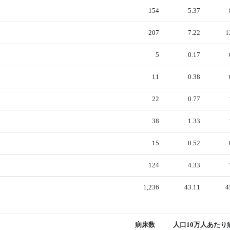
154
5.37
207
7.22
1
5
0.17
11
0.38
22
0.77
38
1.33
15
0.52
124
4.33
1,236
43.11
4
病床数
人口10万人あたり