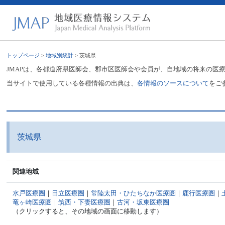
トップページ
>
地域別統計
> 茨城県
JMAPは、各都道府県医師会、郡市区医師会や会員が、自地域の将来の医
当サイトで使用している各種情報の出典は、
各情報のソースについて
をご
茨城県
関連地域
水戸医療圏
｜
日立医療圏
｜
常陸太田・ひたちなか医療圏
｜
鹿行医療圏
｜
竜ヶ崎医療圏
｜
筑西・下妻医療圏
｜
古河・坂東医療圏
（クリックすると、その地域の画面に移動します）