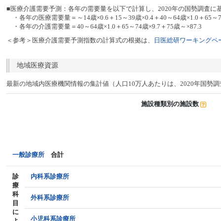
■医療介護需要予測：各年の需要量を以下で計算し、2020年の国勢調査に
・各年の医療需要量＝～14歳×0.6＋15～39歳×0.4＋40～64歳×1.0＋65～74
・各年の介護需要量＝40～64歳×1.0＋65～74歳×9.7＋75歳～×87.3
＜参考＞医療介護需要予測指数の計算式の根拠は、
日医総研ワーキングペー
地域医療資源
最新の地域内医療機関情報の集計値（人口10万人あたりは、2020年国勢
施設種類別の施設数
一般診療所
合計
診
内科系診療所
療
科
外科系診療所
目
に
小児科系診療所
よ