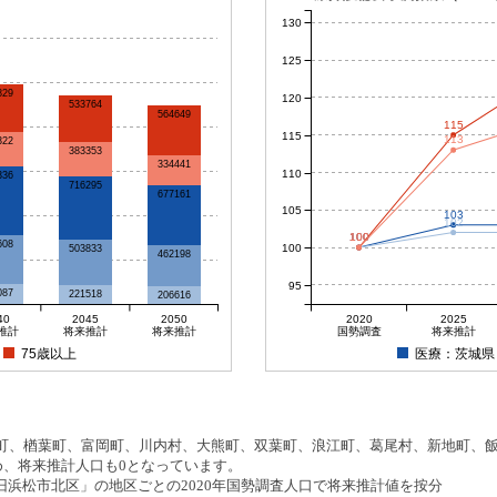
130
125
829
120
533764
564649
115
115
113
322
383353
334441
110
336
716295
677161
105
103
102
100
100
100
100
608
100
503833
462198
95
087
221518
206616
40
2045
2050
2020
2025
推計
将来推計
将来推計
国勢調査
将来推計
75歳以上
医療：茨城県
、楢葉町、富岡町、川内村、大熊町、双葉町、浪江町、葛尾村、新地町、飯舘
め、将来推計人口も0となっています。
浜松市北区」の地区ごとの2020年国勢調査人口で将来推計値を按分