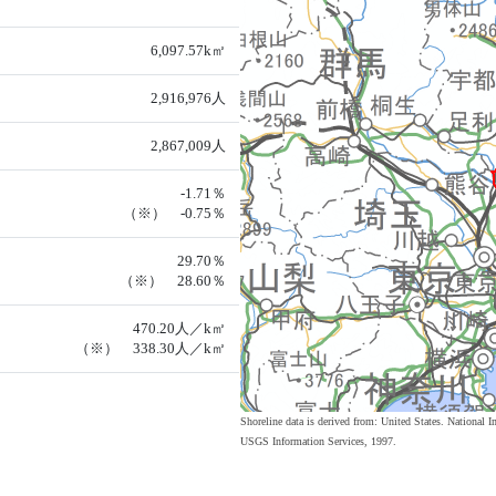
6,097.57k㎡
2,916,976人
2,867,009人
-1.71％
（※） -0.75％
29.70％
（※） 28.60％
470.20人／k㎡
（※） 338.30人／k㎡
Shoreline data is derived from: United States. Nation
USGS Information Services, 1997.