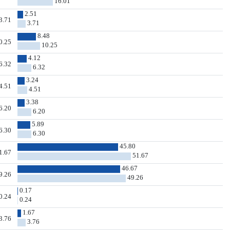
16.01
2.51
3.71
3.71
8.48
0.25
10.25
4.12
6.32
6.32
3.24
4.51
4.51
3.38
6.20
6.20
5.89
6.30
6.30
45.80
1.67
51.67
46.67
9.26
49.26
0.17
0.24
0.24
1.67
3.76
3.76