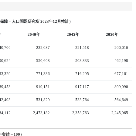
障・人口問題研究所 2023年12月推計）
年
2040年
2045年
2050年
40,706
232,087
221,518
206,616
00,624
550,608
503,833
462,198
53,329
771,336
716,295
677,161
89,453
919,151
917,117
899,090
42,493
531,829
533,764
564,649
84,112
2,473,182
2,358,763
2,245,065
年実績＝100）