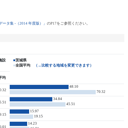
タ集 -（2014 年度版）」
のP17をご参照ください。
施設
■
茨城県
■
全国平均
（→比較する地域を変更できます）
平均
48.10
0.32
70.32
34.84
5.51
45.51
15.97
9.15
19.15
14.23
6.01