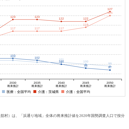
127
125
123
123
122
122
119
117
117
117
103
102
102
101
101
100
100
99
98
97
2030
2035
2040
2045
2050
将来推計
将来推計
将来推計
将来推計
将来推計
医療：全国平均
介護：茨城県
介護：全国平均
村）は、「浜通り地域」全体の将来推計値を2020年国勢調査人口で按分