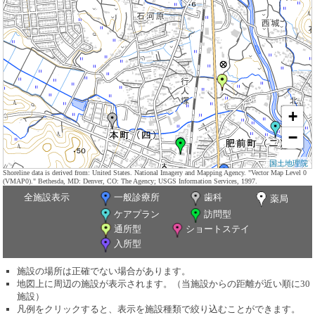
+
−
国土地理院
Shoreline data is derived from: United States. National Imagery and Mapping Agency. "Vector Map Level 0
(VMAP0)." Bethesda, MD: Denver, CO: The Agency; USGS Information Services, 1997.
全施設表示
一般診療所
歯科
薬局
ケアプラン
訪問型
通所型
ショートステイ
入所型
施設の場所は正確でない場合があります。
地図上に周辺の施設が表示されます。（当施設からの距離が近い順に30
施設）
凡例をクリックすると、表示を施設種類で絞り込むことができます。