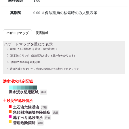
歯科医師
1.00
薬剤師
0.00 ※保険薬局の検索時のみ人数表示
災害情報
ハザードマップ
ハザードマップを重ねて表示
表示したい[区域名]を選択（複数選択可）
[表示]をクリック（該当区域が多いと数十秒かかります）
[詳細]で透過率を変更可能
選択区域を変更したり地図を移動したら[表示]を再クリック
洪水浸水想定区域
洪水浸水想定区域
詳細
土砂災害危険個所
土石流危険渓流
詳細
急傾斜地崩壊危険箇所
詳細
地すべり危険箇所
詳細
雪崩危険箇所
詳細