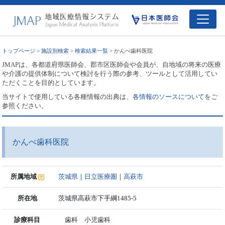
トップページ
>
施設別検索
>
検索結果一覧
> かんべ歯科医院
JMAPは、各都道府県医師会、郡市区医師会や会員が、自地域の将来の医療
や介護の提供体制について検討を行う際の参考、ツールとして活用してい
ただくことを目的としています。
当サイトで使用している各種情報の出典は、
各情報のソースについて
をご
参照ください。
かんべ歯科医院
所属地域
茨城県
｜
日立医療圏
｜
高萩市
所在地
茨城県高萩市下手綱1485-5
診療科目
歯科 小児歯科