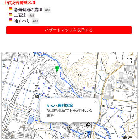
土砂災害警戒区域
急傾斜地の崩壊
詳細
土石流
詳細
地すべり
詳細
ハザードマップを表示する
×
かんべ歯科医院
茨城県高萩市下手綱1485-5
歯科