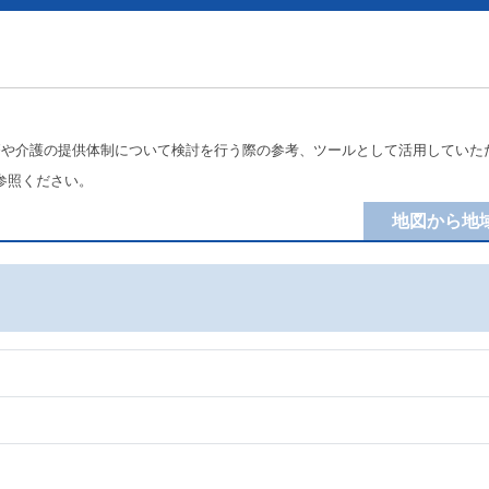
療や介護の提供体制について検討を行う際の参考、ツールとして活用していた
参照ください。
地図から地