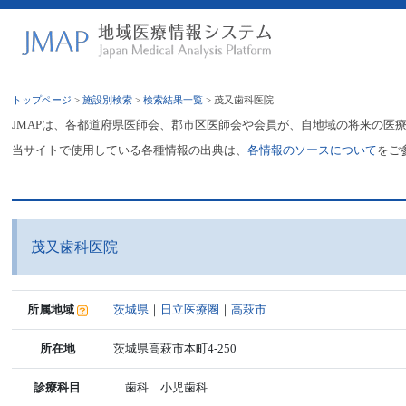
トップページ
>
施設別検索
>
検索結果一覧
> 茂又歯科医院
JMAPは、各都道府県医師会、郡市区医師会や会員が、自地域の将来の医
当サイトで使用している各種情報の出典は、
各情報のソースについて
をご
茂又歯科医院
所属地域
茨城県
｜
日立医療圏
｜
高萩市
所在地
茨城県高萩市本町4-250
診療科目
歯科 小児歯科