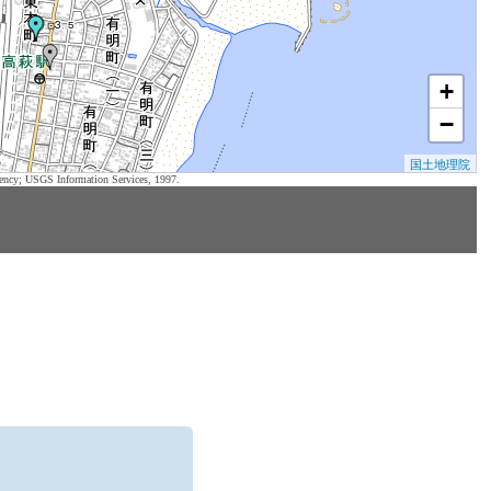
+
−
国土地理院
ency; USGS Information Services, 1997.