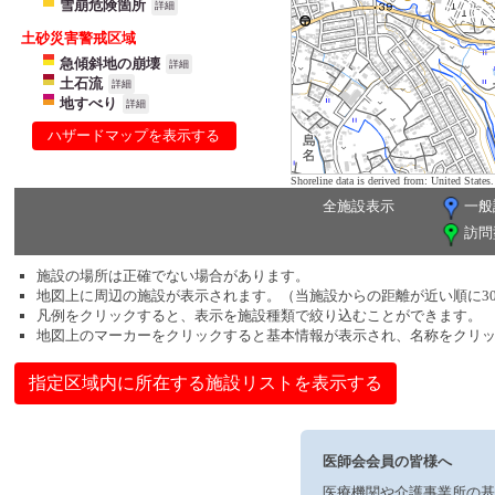
雪崩危険箇所
詳細
土砂災害警戒区域
急傾斜地の崩壊
詳細
土石流
詳細
地すべり
詳細
ハザードマップを表示する
Shoreline data is derived from: United Sta
全施設表示
一般
訪問
施設の場所は正確でない場合があります。
地図上に周辺の施設が表示されます。（当施設からの距離が近い順に3
凡例をクリックすると、表示を施設種類で絞り込むことができます。
地図上のマーカーをクリックすると基本情報が表示され、名称をクリ
指定区域内に所在する施設リストを表示する
医師会会員の皆様へ
医療機関や介護事業所の基