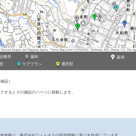
tes. National Imagery and Mapping Agency. "Vector Map Level 0 (VMAP0)." Bethesda, MD: Denver, CO: The Ag
診療所
歯科
薬局
型
ケアプラン
通所型
0施設）
ックするとその施設のページに移動します。
本情報は、株式会社ウェルネスの提供情報に基づき作成しています。