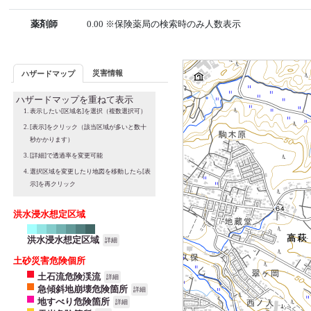
薬剤師
0.00 ※保険薬局の検索時のみ人数表示
災害情報
ハザードマップ
ハザードマップを重ねて表示
表示したい[区域名]を選択（複数選択可）
[表示]をクリック（該当区域が多いと数十
秒かかります）
[詳細]で透過率を変更可能
選択区域を変更したり地図を移動したら[表
示]を再クリック
洪水浸水想定区域
洪水浸水想定区域
詳細
土砂災害危険個所
土石流危険渓流
詳細
急傾斜地崩壊危険箇所
詳細
地すべり危険箇所
詳細