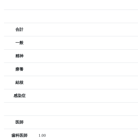
合計
一般
精神
療養
結核
感染症
医師
歯科医師
1.00