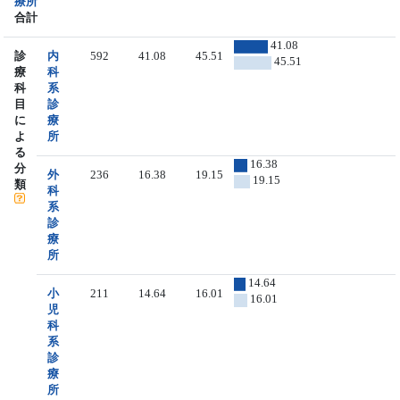
療所
合計
41.08
診
内
592
41.08
45.51
45.51
療
科
科
系
目
診
に
療
よ
所
る
16.38
分
外
236
16.38
19.15
19.15
類
科
系
診
療
所
14.64
小
211
14.64
16.01
16.01
児
科
系
診
療
所