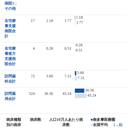
病院3：
その他
1.18
在宅療
17
1.18
1.77
1.77
養支援
病院合
計
0.28
在宅療
4
0.28
0.51
0.51
養後方
支援病
院合計
5.00
訪問歯
72
5.00
7.31
7.31
科合計
36.36
訪問薬
524
36.36
45.24
45.24
局合計
病床種類
病床数
人口10万人あたり病
■
南多摩医療圏
別の病床
床数
■
全国平均
（→比