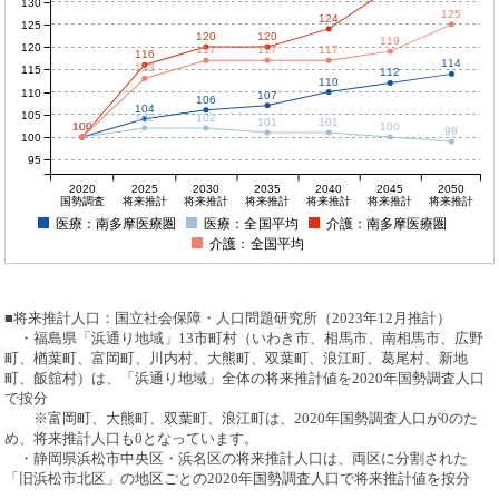
130
125
124
125
120
120
119
120
117
117
117
116
114
113
115
112
110
110
107
106
104
105
102
102
101
101
100
100
100
100
100
99
100
95
2020
2025
2030
2035
2040
2045
2050
国勢調査
将来推計
将来推計
将来推計
将来推計
将来推計
将来推計
医療：南多摩医療圏
医療：全国平均
介護：南多摩医療圏
介護：全国平均
■将来推計人口：国立社会保障・人口問題研究所（2023年12月推計）
・福島県「浜通り地域」13市町村（いわき市、相馬市、南相馬市、広野
町、楢葉町、富岡町、川内村、大熊町、双葉町、浪江町、葛尾村、新地
町、飯舘村）は、「浜通り地域」全体の将来推計値を2020年国勢調査人口
で按分
※富岡町、大熊町、双葉町、浪江町は、2020年国勢調査人口が0のた
め、将来推計人口も0となっています。
・静岡県浜松市中央区・浜名区の将来推計人口は、両区に分割された
「旧浜松市北区」の地区ごとの2020年国勢調査人口で将来推計値を按分