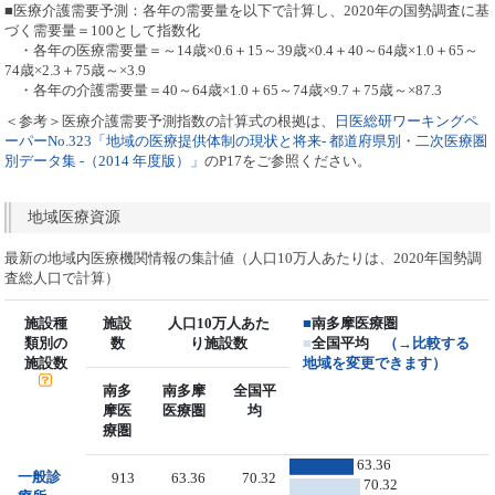
■医療介護需要予測：各年の需要量を以下で計算し、2020年の国勢調査に基
づく需要量＝100として指数化
・各年の医療需要量＝～14歳×0.6＋15～39歳×0.4＋40～64歳×1.0＋65～
74歳×2.3＋75歳～×3.9
・各年の介護需要量＝40～64歳×1.0＋65～74歳×9.7＋75歳～×87.3
＜参考＞医療介護需要予測指数の計算式の根拠は、
日医総研ワーキングペ
ーパーNo.323「地域の医療提供体制の現状と将来- 都道府県別・二次医療圏
別データ集 -（2014 年度版）」
のP17をご参照ください。
地域医療資源
最新の地域内医療機関情報の集計値（人口10万人あたりは、2020年国勢調
査総人口で計算）
施設種
施設
人口10万人あた
■
南多摩医療圏
類別の
数
り施設数
■
全国平均
（→比較する
施設数
地域を変更できます）
南多
南多摩
全国平
摩医
医療圏
均
療圏
63.36
一般診
913
63.36
70.32
70.32