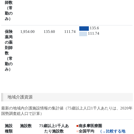
師数
（常
勤の
み）
135.6
保険
1,954.00
135.60
111.74
111.74
薬局
の薬
剤師
数
（常
勤の
み）
地域介護資源
最新の地域内介護施設情報の集計値（75歳以上人口1千人あたりは、2020年
国勢調査総人口で計算）
施設
施設数
75歳以上1千人あ
■
南多摩医療圏
種類
たり施設数
■
全国平均
（→比較する地