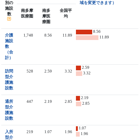
別の
域を変更できます）
施設
南多摩
南多
全国平
数
医療圏
摩医
均
療圏
8.56
介護
1,748
8.56
11.89
11.89
施設
数
（合
計）
2.59
訪問
528
2.59
3.32
3.32
型介
護施
設数
2.19
通所
447
2.19
2.85
2.85
型介
護施
設数
1.07
入所
219
1.07
1.96
1.96
型介