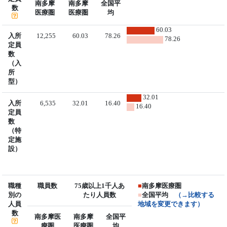
南多摩
南多摩
全国平
数
医療圏
医療圏
均
60.03
入所
12,255
60.03
78.26
78.26
定員
数
（入
所
型）
32.01
入所
6,535
32.01
16.40
16.40
定員
数
（特
定施
設）
職種
職員数
75歳以上1千人あ
■
南多摩医療圏
別の
たり人員数
■
全国平均
（→比較する
人員
地域を変更できます）
数
南多摩医
南多摩
全国平
療圏
医療圏
均