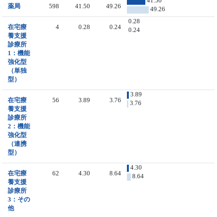
41.50
薬局
598
41.50
49.26
49.26
0.28
在宅療
4
0.28
0.24
0.24
養支援
診療所
1：機能
強化型
（単独
型）
3.89
在宅療
56
3.89
3.76
3.76
養支援
診療所
2：機能
強化型
（連携
型）
4.30
在宅療
62
4.30
8.64
8.64
養支援
診療所
3：その
他