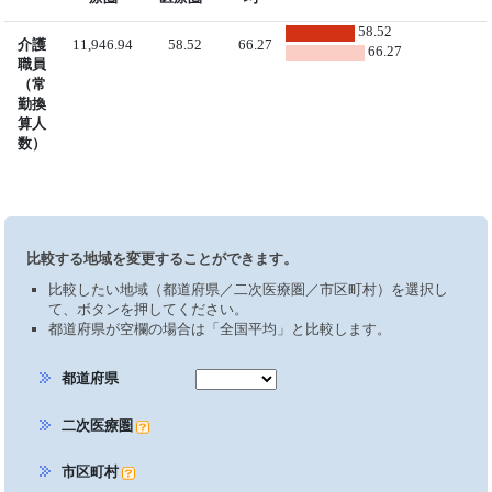
58.52
介護
11,946.94
58.52
66.27
66.27
職員
（常
勤換
算人
数）
比較する地域を変更することができます。
比較したい地域（都道府県／二次医療圏／市区町村）を選択し
て、ボタンを押してください。
都道府県が空欄の場合は「全国平均」と比較します。
都道府県
二次医療圏
市区町村