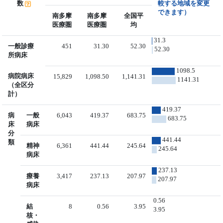
数
較する地域を変更
できます）
南多摩
南多摩
全国平
医療圏
医療圏
均
31.3
一般診療
451
31.30
52.30
52.30
所病床
1098.5
病院病床
15,829
1,098.50
1,141.31
1141.31
（全区分
計）
419.37
病
一般
6,043
419.37
683.75
683.75
床
病床
分
441.44
類
精神
6,361
441.44
245.64
245.64
病床
237.13
療養
3,417
237.13
207.97
207.97
病床
0.56
結
8
0.56
3.95
3.95
核・