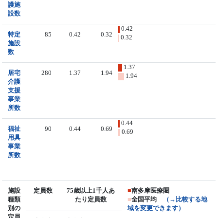
護施
設数
0.42
特定
85
0.42
0.32
0.32
施設
数
1.37
居宅
280
1.37
1.94
1.94
介護
支援
事業
所数
0.44
福祉
90
0.44
0.69
0.69
用具
事業
所数
施設
定員数
75歳以上1千人あ
■
南多摩医療圏
種類
たり定員数
■
全国平均
（→比較する地
別の
域を変更できます）
定員