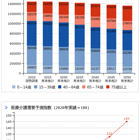
1400000
243055
204155
253135
249946
257073
279208
309958
1200000
182278
154654
161104
191159
216492
207594
1000000
495374
179474
504002
489495
461771
428715
411465
405948
800000
600000
392339
388841
386630
375302
356828
343281
331260
400000
200000
166825
152807
143600
141327
141047
139117
133749
0
2020
2025
2030
2035
2040
2045
2050
国勢調査
将来推計
将来推計
将来推計
将来推計
将来推計
将来推計
0～14歳
15～39歳
40～64歳
65～74歳
75歳以上
医療介護需要予測指数（2020年実績＝100）
150
145
145
140
133
135