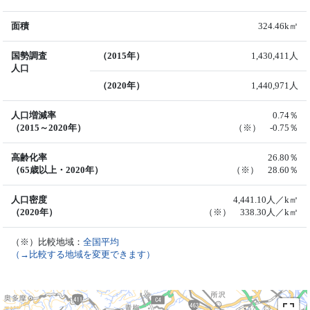
面積
324.46k㎡
国勢調査
（2015年）
1,430,411人
人口
（2020年）
1,440,971人
人口増減率
0.74％
（2015～2020年）
（※） -0.75％
高齢化率
26.80％
（65歳以上・2020年）
（※） 28.60％
人口密度
4,441.10人／k㎡
（2020年）
（※） 338.30人／k㎡
（※）比較地域：
全国平均
（→比較する地域を変更できます）