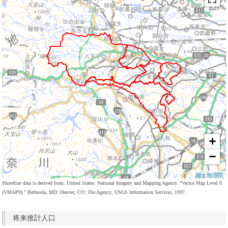
+
−
国土地理院
Shoreline data is derived from: United States. National Imagery and Mapping Agency. "Vector Map Level 0
(VMAP0)." Bethesda, MD: Denver, CO: The Agency; USGS Information Services, 1997.
将来推計人口