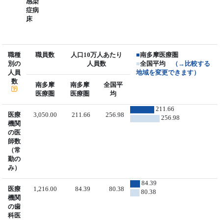
感染
症病
床
職種
職員数
人口10万人あたり
■
南多摩医療圏
別の
人員数
■
全国平均
（→比較する
人員
地域を変更できます）
数
南多摩
南多摩
全国平
医療圏
医療圏
均
211.66
医療
3,050.00
211.66
256.98
256.98
機関
の医
師数
（常
勤の
み）
84.39
医療
1,216.00
84.39
80.38
80.38
機関
の歯
科医