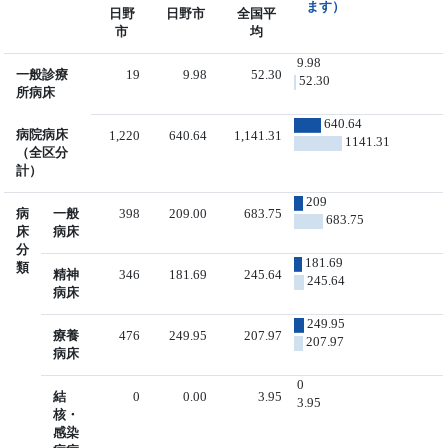
ます）
日野
日野市
全国平
市
均
9.98
一般診療
19
9.98
52.30
52.30
所病床
640.64
病院病床
1,220
640.64
1,141.31
1141.31
（全区分
計）
209
病
一般
398
209.00
683.75
683.75
床
病床
分
181.69
類
精神
346
181.69
245.64
245.64
病床
249.95
療養
476
249.95
207.97
207.97
病床
0
結
0
0.00
3.95
3.95
核・
感染