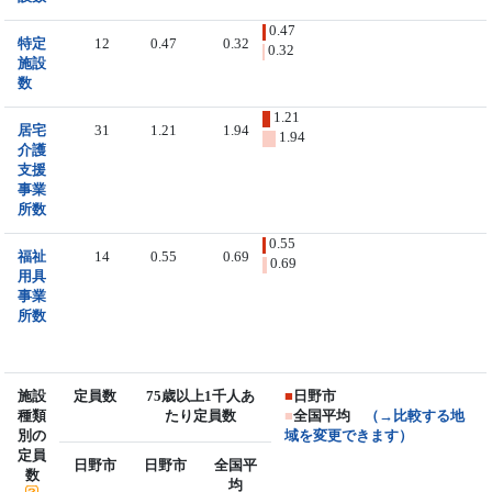
0.47
特定
12
0.47
0.32
0.32
施設
数
1.21
居宅
31
1.21
1.94
1.94
介護
支援
事業
所数
0.55
福祉
14
0.55
0.69
0.69
用具
事業
所数
施設
定員数
75歳以上1千人あ
■
日野市
種類
たり定員数
■
全国平均
（→比較する地
別の
域を変更できます）
定員
日野市
日野市
全国平
数
均