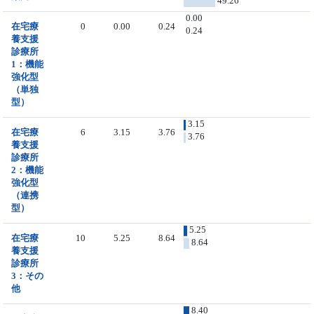
49.26
0.00
在宅療
0
0.00
0.24
0.24
養支援
診療所
1：機能
強化型
（単独
型）
3.15
在宅療
6
3.15
3.76
3.76
養支援
診療所
2：機能
強化型
（連携
型）
5.25
在宅療
10
5.25
8.64
8.64
養支援
診療所
3：その
他
8.40