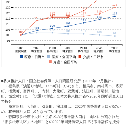
130
125
125
122
119
120
117
117
117
117
116
116
114
113
113
115
111
108
110
106
104
105
102
102
101
101
100
100
100
100
100
99
100
95
2020
2025
2030
2035
2040
2045
2050
国勢調査
将来推計
将来推計
将来推計
将来推計
将来推計
将来推計
医療：日野市
医療：全国平均
介護：日野市
介護：全国平均
■将来推計人口：国立社会保障・人口問題研究所（2023年12月推計）
・福島県「浜通り地域」13市町村（いわき市、相馬市、南相馬市、広野
町、楢葉町、富岡町、川内村、大熊町、双葉町、浪江町、葛尾村、新地
町、飯舘村）は、「浜通り地域」全体の将来推計値を2020年国勢調査人口
で按分
※富岡町、大熊町、双葉町、浪江町は、2020年国勢調査人口が0のた
め、将来推計人口も0となっています。
・静岡県浜松市中央区・浜名区の将来推計人口は、両区に分割された
「旧浜松市北区」の地区ごとの2020年国勢調査人口で将来推計値を按分