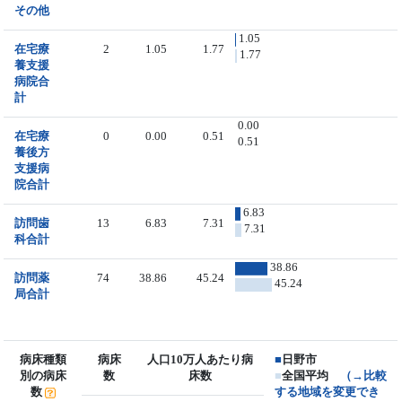
その他
1.05
在宅療
2
1.05
1.77
1.77
養支援
病院合
計
0.00
在宅療
0
0.00
0.51
0.51
養後方
支援病
院合計
6.83
訪問歯
13
6.83
7.31
7.31
科合計
38.86
訪問薬
74
38.86
45.24
45.24
局合計
病床種類
病床
人口10万人あたり病
■
日野市
別の病床
数
床数
■
全国平均
（→比較
数
する地域を変更でき