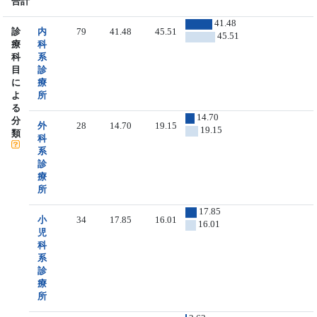
合計
41.48
診
内
79
41.48
45.51
45.51
療
科
科
系
目
診
に
療
よ
所
る
14.70
分
外
28
14.70
19.15
19.15
類
科
系
診
療
所
17.85
小
34
17.85
16.01
16.01
児
科
系
診
療
所