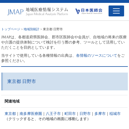
トップページ
>
地域別統計
> 東京都 日野市
JMAPは、各都道府県医師会、郡市区医師会や会員が、自地域の将来の医療
や介護の提供体制について検討を行う際の参考、ツールとして活用してい
ただくことを目的としています。
当サイトで使用している各種情報の出典は、
各情報のソースについて
をご
参照ください。
東京都 日野市
関連地域
東京都
｜
南多摩医療圏
｜
八王子市
｜
町田市
｜
日野市
｜
多摩市
｜
稲城市
（クリックすると、その地域の画面に移動します）