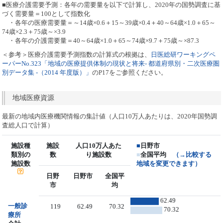
■医療介護需要予測：各年の需要量を以下で計算し、2020年の国勢調査に基
づく需要量＝100として指数化
・各年の医療需要量＝～14歳×0.6＋15～39歳×0.4＋40～64歳×1.0＋65～
74歳×2.3＋75歳～×3.9
・各年の介護需要量＝40～64歳×1.0＋65～74歳×9.7＋75歳～×87.3
＜参考＞医療介護需要予測指数の計算式の根拠は、
日医総研ワーキングペ
ーパーNo.323「地域の医療提供体制の現状と将来- 都道府県別・二次医療圏
別データ集 -（2014 年度版）」
のP17をご参照ください。
地域医療資源
最新の地域内医療機関情報の集計値（人口10万人あたりは、2020年国勢調
査総人口で計算）
施設種
施設
人口10万人あた
■
日野市
類別の
数
り施設数
■
全国平均
（→比較する
施設数
地域を変更できます）
日野
日野市
全国平
市
均
62.49
一般診
119
62.49
70.32
70.32
療所