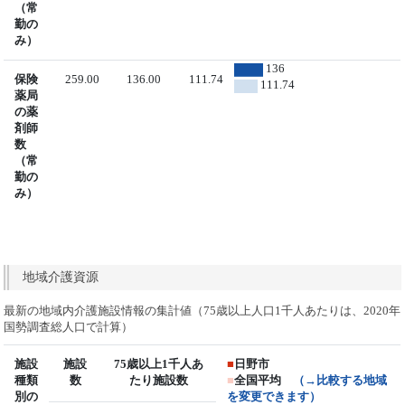
（常
勤の
み）
136
保険
259.00
136.00
111.74
111.74
薬局
の薬
剤師
数
（常
勤の
み）
地域介護資源
最新の地域内介護施設情報の集計値（75歳以上人口1千人あたりは、2020年
国勢調査総人口で計算）
施設
施設
75歳以上1千人あ
■
日野市
種類
数
たり施設数
■
全国平均
（→比較する地域
別の
を変更できます）