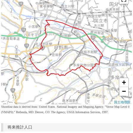
+
−
国土地理院
Shoreline data is derived from: United States. National Imagery and Mapping Agency. "Vector Map Level 0
(VMAP0)." Bethesda, MD: Denver, CO: The Agency; USGS Information Services, 1997.
将来推計人口