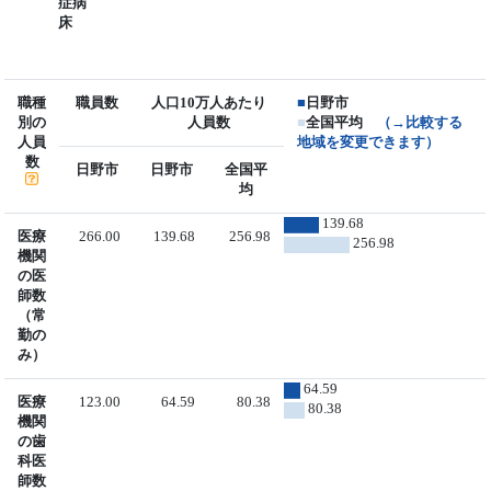
症病
床
職種
職員数
人口10万人あたり
■
日野市
別の
人員数
■
全国平均
（→比較する
人員
地域を変更できます）
数
日野市
日野市
全国平
均
139.68
医療
266.00
139.68
256.98
256.98
機関
の医
師数
（常
勤の
み）
64.59
医療
123.00
64.59
80.38
80.38
機関
の歯
科医
師数