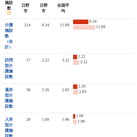
施設
日野
日野
全国平
数
市
市
均
8.34
介護
214
8.34
11.89
11.89
施設
数
（合
計）
2.22
訪問
57
2.22
3.32
3.32
型介
護施
設数
2.26
通所
58
2.26
2.85
2.85
型介
護施
設数
1.09
入所
28
1.09
1.96
1.96
型介
護施
設数