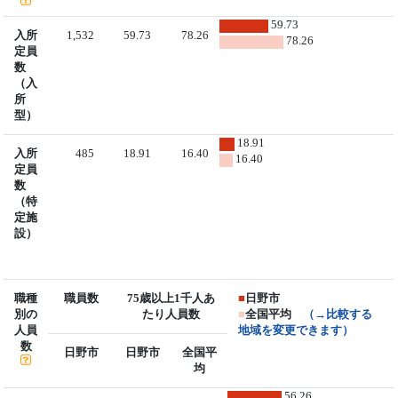
59.73
入所
1,532
59.73
78.26
78.26
定員
数
（入
所
型）
18.91
入所
485
18.91
16.40
16.40
定員
数
（特
定施
設）
職種
職員数
75歳以上1千人あ
■
日野市
別の
たり人員数
■
全国平均
（→比較する
人員
地域を変更できます）
数
日野市
日野市
全国平
均
56.26