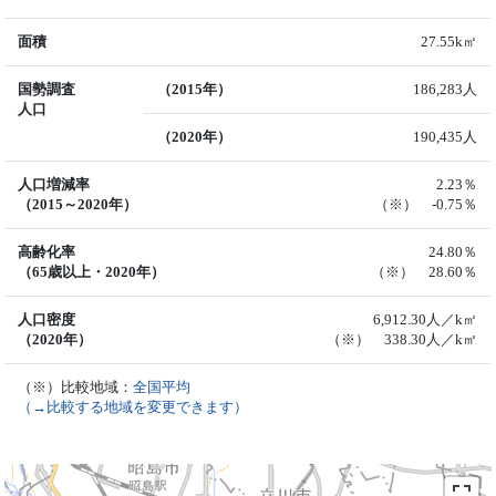
面積
27.55k㎡
国勢調査
（2015年）
186,283人
人口
（2020年）
190,435人
人口増減率
2.23％
（2015～2020年）
（※） -0.75％
高齢化率
24.80％
（65歳以上・2020年）
（※） 28.60％
人口密度
6,912.30人／k㎡
（2020年）
（※） 338.30人／k㎡
（※）比較地域：
全国平均
（→比較する地域を変更できます）