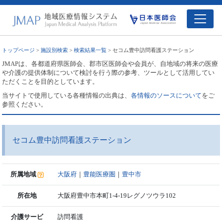
トップページ
>
施設別検索
>
検索結果一覧
> セコム豊中訪問看護ステーション
JMAPは、各都道府県医師会、郡市区医師会や会員が、自地域の将来の医療
や介護の提供体制について検討を行う際の参考、ツールとして活用してい
ただくことを目的としています。
当サイトで使用している各種情報の出典は、
各情報のソースについて
をご
参照ください。
セコム豊中訪問看護ステーション
所属地域
大阪府
｜
豊能医療圏
｜
豊中市
所在地
大阪府豊中市本町1-4-19レグノツウラ102
介護サービ
訪問看護