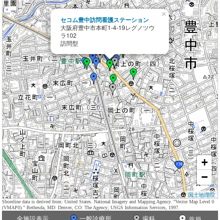
×
セコム豊中訪問看護ステーション
大阪府豊中市本町1-4-19レグノツウ
ラ102
訪問型
+
−
国土地理院
Shoreline data is derived from: United States. National Imagery and Mapping Agency. "Vector Map Level 0
(VMAP0)." Bethesda, MD: Denver, CO: The Agency; USGS Information Services, 1997.
全施設表示
一般診療所
歯科
薬局