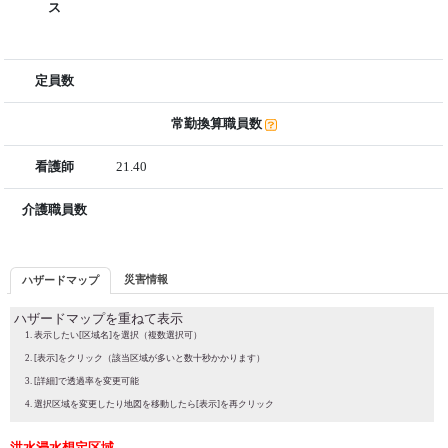
ス
定員数
常勤換算職員数
看護師
21.40
介護職員数
災害情報
ハザードマップ
ハザードマップを重ねて表示
表示したい[区域名]を選択（複数選択可）
[表示]をクリック（該当区域が多いと数十秒かかります）
[詳細]で透過率を変更可能
選択区域を変更したり地図を移動したら[表示]を再クリック
洪水浸水想定区域