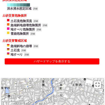
洪水浸水想定区域
詳細
土砂災害危険個所
土石流危険渓流
詳細
急傾斜地崩壊危険箇所
詳細
地すべり危険箇所
詳細
雪崩危険箇所
詳細
土砂災害警戒区域
急傾斜地の崩壊
詳細
土石流
詳細
地すべり
詳細
ハザードマップを表示する