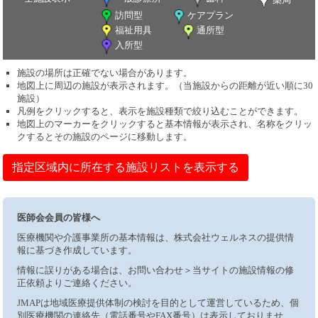
訪問型
ケアプラン
福祉用具
通所型
入所型
施設の場所は正確でない場合があります。
地図上に周辺の施設が表示されます。（当施設からの距離が近い順に30
施設）
凡例をクリックすると、表示を施設種類で絞り込むことができます。
地図上のマーカーをクリックすると基本情報が表示され、名称をクリッ
クするとその施設のページに移動します。
指定区域内に所在する施設リストを表示する
医師会会員の皆様へ
医療機関や介護事業所の基本情報は、株式会社ウェルネスの提供情
報に基づき作成しています。
情報に誤りがある場合は、お問い合わせ＞当サイトの施設情報の修
正依頼よりご連絡ください。
JMAPは地域医療提供体制の検討を目的として運営しているため、個
別医療機関の連絡先（電話番号やFAX番号）は表示しておりませ