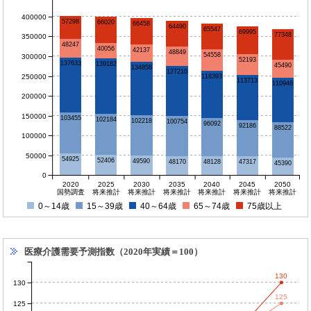
400000
57298
66020
66458
64490
65547
69995
77348
350000
48247
40056
42137
48849
54558
300000
52193
137633
139182
45490
134858
127210
250000
118393
113713
110946
200000
150000
103455
102184
102218
100754
96092
92186
88522
100000
50000
54925
52406
49590
48170
48128
47317
45390
0
2020
2025
2030
2035
2040
2045
2050
国勢調査
将来推計
将来推計
将来推計
将来推計
将来推計
将来推計
0～14歳
15～39歳
40～64歳
65～74歳
75歳以上
医療介護需要予測指数（2020年実績＝100）
130
130
125
125