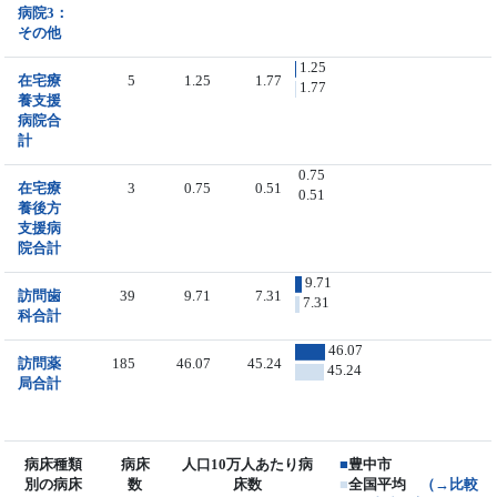
病院3：
その他
1.25
在宅療
5
1.25
1.77
1.77
養支援
病院合
計
0.75
在宅療
3
0.75
0.51
0.51
養後方
支援病
院合計
9.71
訪問歯
39
9.71
7.31
7.31
科合計
46.07
訪問薬
185
46.07
45.24
45.24
局合計
病床種類
病床
人口10万人あたり病
■
豊中市
別の病床
数
床数
■
全国平均
（→比較