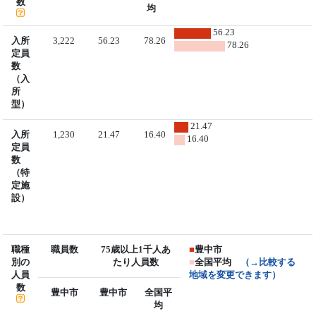
数
均
56.23
入所
3,222
56.23
78.26
78.26
定員
数
（入
所
型）
21.47
入所
1,230
21.47
16.40
16.40
定員
数
（特
定施
設）
職種
職員数
75歳以上1千人あ
■
豊中市
別の
たり人員数
■
全国平均
（→比較する
人員
地域を変更できます）
数
豊中市
豊中市
全国平
均