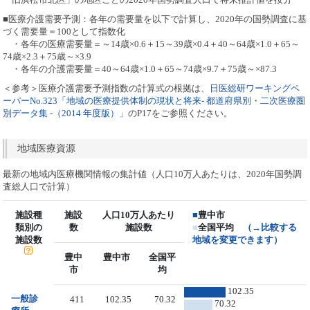
■医療介護需要予測：各年の需要量を以下で計算し、2020年の国勢調査に基
づく需要量＝100として指数化
・各年の医療需要量＝～14歳×0.6＋15～39歳×0.4＋40～64歳×1.0＋65～
74歳×2.3＋75歳～×3.9
・各年の介護需要量＝40～64歳×1.0＋65～74歳×9.7＋75歳～×87.3
＜参考＞医療介護需要予測指数の計算式の根拠は、
日医総研ワーキングペ
ーパーNo.323「地域の医療提供体制の現状と将来- 都道府県別・二次医療圏
別データ集 -（2014 年度版）」
のP17をご参照ください。
地域医療資源
最新の地域内医療機関情報の集計値（人口10万人あたりは、2020年国勢調
査総人口で計算）
施設種
施設
人口10万人あたり
■
豊中市
類別の
数
施設数
■
全国平均
（→比較する
施設数
地域を変更できます）
豊中
豊中市
全国平
市
均
102.35
一般診
411
102.35
70.32
70.32