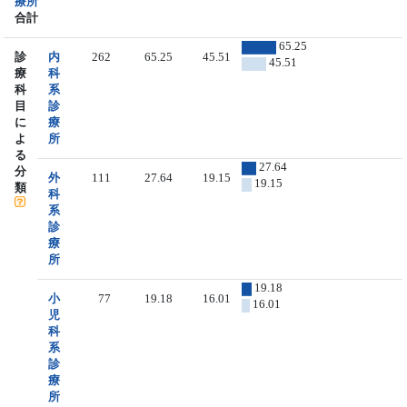
療所
合計
65.25
診
内
262
65.25
45.51
45.51
療
科
科
系
目
診
に
療
よ
所
る
27.64
分
外
111
27.64
19.15
19.15
類
科
系
診
療
所
19.18
小
77
19.18
16.01
16.01
児
科
系
診
療
所