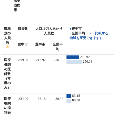
感染
症病
床
職種
職員数
人口10万人あたり
■
豊中市
別の
人員数
■
全国平均
（→比較する
人員
地域を変更できます）
数
豊中市
豊中市
全国平
均
213.92
医療
859.00
213.92
256.98
256.98
機関
の医
師数
（常
勤の
み）
83.18
医療
334.00
83.18
80.38
80.38
機関
の歯
科医