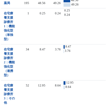
48.56
薬局
195
48.56
49.26
49.26
0.25
在宅療
1
0.25
0.24
0.24
養支援
診療所
1：機能
強化型
（単独
型）
8.47
在宅療
34
8.47
3.76
3.76
養支援
診療所
2：機能
強化型
（連携
型）
12.95
在宅療
52
12.95
8.64
8.64
養支援
診療所
3：その
他