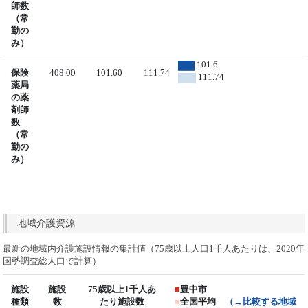
師数
（常
勤の
み）
101.6
保険
408.00
101.60
111.74
111.74
薬局
の薬
剤師
数
（常
勤の
み）
地域介護資源
最新の地域内介護施設情報の集計値（75歳以上人口1千人あたりは、2020年
国勢調査総人口で計算）
施設
施設
75歳以上1千人あ
■
豊中市
種類
数
たり施設数
■
全国平均
（→比較する地域