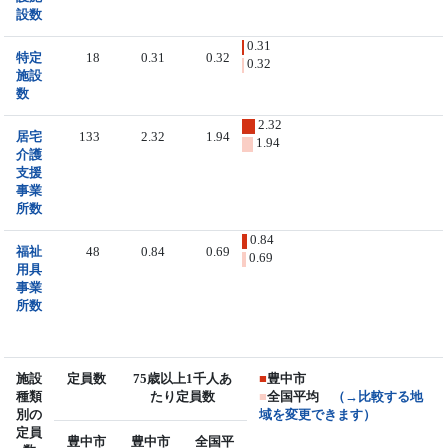
設数
0.31
特定
18
0.31
0.32
0.32
施設
数
2.32
居宅
133
2.32
1.94
1.94
介護
支援
事業
所数
0.84
福祉
48
0.84
0.69
0.69
用具
事業
所数
施設
定員数
75歳以上1千人あ
■
豊中市
種類
たり定員数
■
全国平均
（→比較する地
別の
域を変更できます）
定員
豊中市
豊中市
全国平