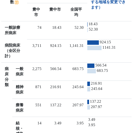
数
する地域を変更でき
ます）
豊中
豊中市
全国平
市
均
18.43
一般診療
74
18.43
52.30
52.30
所病床
924.15
病院病床
3,711
924.15
1,141.31
1141.31
（全区分
計）
566.54
病
一般
2,275
566.54
683.75
683.75
床
病床
分
216.91
類
精神
871
216.91
245.64
245.64
病床
137.22
療養
551
137.22
207.97
207.97
病床
3.49
結
14
3.49
3.95
3.95
核・