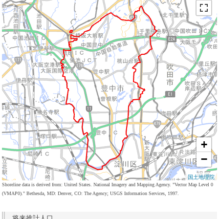
+
−
国土地理院
Shoreline data is derived from: United States. National Imagery and Mapping Agency. "Vector Map Level 0
(VMAP0)." Bethesda, MD: Denver, CO: The Agency; USGS Information Services, 1997.
将来推計人口