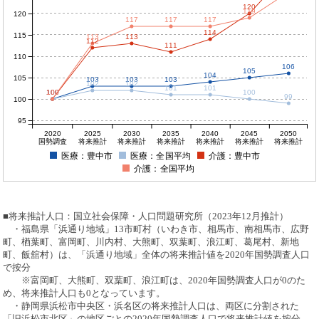
120
119
120
117
117
117
114
115
113
113
112
111
110
106
105
104
105
103
103
103
102
102
101
101
100
100
100
100
100
99
100
95
2020
2025
2030
2035
2040
2045
2050
国勢調査
将来推計
将来推計
将来推計
将来推計
将来推計
将来推計
医療：豊中市
医療：全国平均
介護：豊中市
介護：全国平均
■将来推計人口：国立社会保障・人口問題研究所（2023年12月推計）
・福島県「浜通り地域」13市町村（いわき市、相馬市、南相馬市、広野
町、楢葉町、富岡町、川内村、大熊町、双葉町、浪江町、葛尾村、新地
町、飯舘村）は、「浜通り地域」全体の将来推計値を2020年国勢調査人口
で按分
※富岡町、大熊町、双葉町、浪江町は、2020年国勢調査人口が0のた
め、将来推計人口も0となっています。
・静岡県浜松市中央区・浜名区の将来推計人口は、両区に分割された
「旧浜松市北区」の地区ごとの2020年国勢調査人口で将来推計値を按分