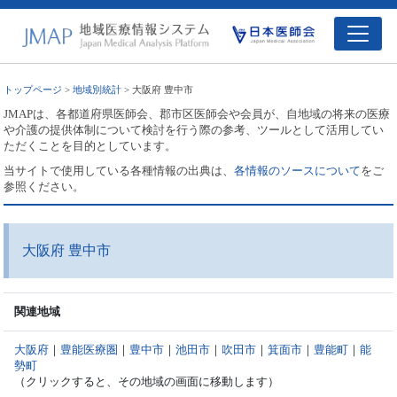
トップページ
>
地域別統計
> 大阪府 豊中市
JMAPは、各都道府県医師会、郡市区医師会や会員が、自地域の将来の医療
や介護の提供体制について検討を行う際の参考、ツールとして活用してい
ただくことを目的としています。
当サイトで使用している各種情報の出典は、
各情報のソースについて
をご
参照ください。
大阪府 豊中市
関連地域
大阪府
｜
豊能医療圏
｜
豊中市
｜
池田市
｜
吹田市
｜
箕面市
｜
豊能町
｜
能
勢町
（クリックすると、その地域の画面に移動します）