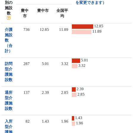
別の
を変更できます）
施設
豊中
豊中市
全国平
数
市
均
12.85
介護
736
12.85
11.89
11.89
施設
数
（合
計）
5.01
訪問
287
5.01
3.32
3.32
型介
護施
設数
2.39
通所
137
2.39
2.85
2.85
型介
護施
設数
1.43
入所
82
1.43
1.96
1.96
型介
護施