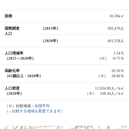
面積
36.39k㎡
国勢調査
（2015年）
395,479人
人口
（2020年）
401,558人
人口増減率
1.54％
（2015～2020年）
（※） -0.75％
高齢化率
26.30％
（65歳以上・2020年）
（※） 28.60％
人口密度
11,034.80人／k㎡
（2020年）
（※） 338.30人／k㎡
（※）比較地域：
全国平均
（→比較する地域を変更できます）