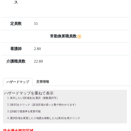
ス
定員数
51
常勤換算職員数
看護師
2.80
介護職員数
22.80
災害情報
ハザードマップ
ハザードマップを重ねて表示
表示したい[区域名]を選択（複数選択可）
[表示]をクリック（該当区域が多いと数十秒かかります）
[詳細]で透過率を変更可能
選択区域を変更したり地図を移動したら[表示]を再クリック
洪水浸水想定区域