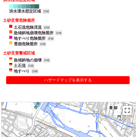
洪水浸水想定区域
詳細
土砂災害危険個所
土石流危険渓流
詳細
急傾斜地崩壊危険箇所
詳細
地すべり危険箇所
詳細
雪崩危険箇所
詳細
土砂災害警戒区域
急傾斜地の崩壊
詳細
土石流
詳細
地すべり
詳細
ハザードマップを表示する