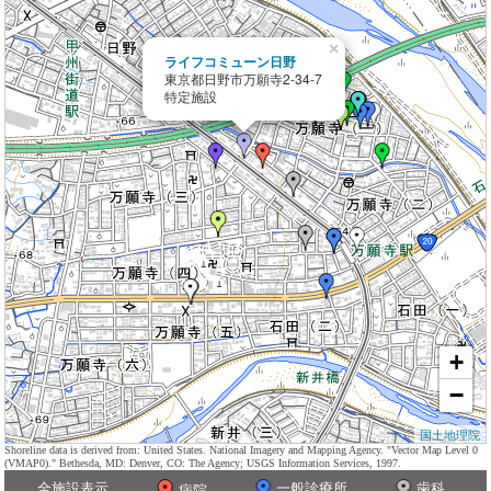
×
ライフコミューン日野
東京都日野市万願寺2-34-7
特定施設
+
−
国土地理院
Shoreline data is derived from: United States. National Imagery and Mapping Agency. "Vector Map Level 0
(VMAP0)." Bethesda, MD: Denver, CO: The Agency; USGS Information Services, 1997.
全施設表示
一般診療所
歯科
病院