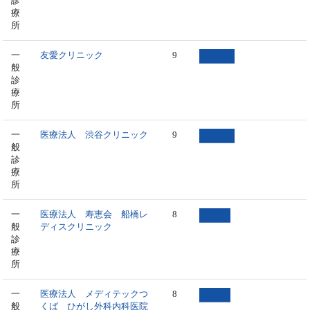
診
療
所
一
友愛クリニック
9
般
診
療
所
一
医療法人 渋谷クリニック
9
般
診
療
所
一
医療法人 寿恵会 船橋レ
8
般
ディスクリニック
診
療
所
一
医療法人 メディテックつ
8
般
くば ひがし外科内科医院