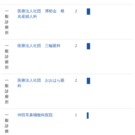
一
医療法人社団 博郁会 椎
2
般
名産婦人科
診
療
所
一
医療法人社団 三輪眼科
2
般
診
療
所
一
医療法人社団 おおはら眼
2
般
科
診
療
所
一
仲田耳鼻咽喉科医院
1
般
診
療