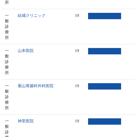
所
一
結城クリニック
19
般
診
療
所
一
山本医院
19
般
診
療
所
一
菊山胃腸科外科医院
19
般
診
療
所
一
神里医院
19
般
診