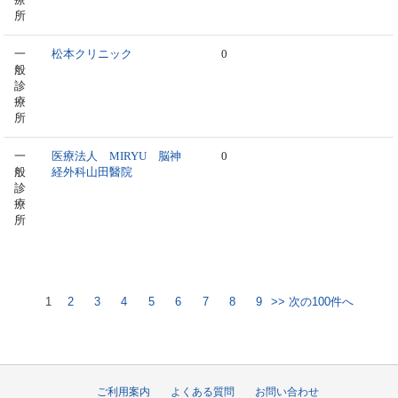
所
一
松本クリニック
0
般
診
療
所
一
医療法人 MIRYU 脳神
0
般
経外科山田醫院
診
療
所
1
2
3
4
5
6
7
8
9
>> 次の100件へ
ご利用案内
よくある質問
お問い合わせ