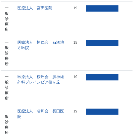
一
医療法人 宮田医院
19
般
診
療
所
一
医療法人 恒仁会 石塚地
19
般
方医院
診
療
所
一
医療法人 桜丘会 脳神経
19
般
外科ブレインピア桜ヶ丘
診
療
所
一
医療法人 省和会 長田医
19
般
院
診
療
所