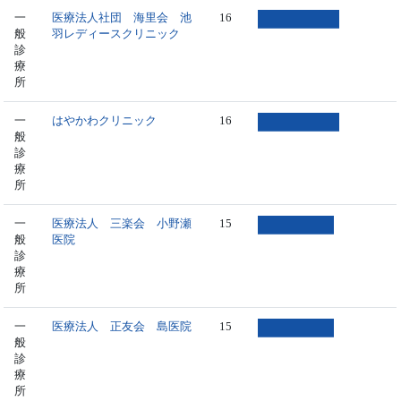
一
医療法人社団 海里会 池
16
般
羽レディースクリニック
診
療
所
一
はやかわクリニック
16
般
診
療
所
一
医療法人 三楽会 小野瀬
15
般
医院
診
療
所
一
医療法人 正友会 島医院
15
般
診
療
所