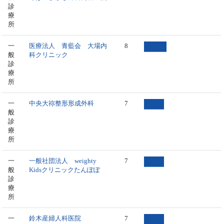
診
療
所
一
医療法人 青藍会 大場内
8
般
科クリニック
診
療
所
一
中央大祢整形形成外科
7
般
診
療
所
一
一般社団法人 weighty
7
般
Kidsクリニックたんぽぽ
診
療
所
一
鈴木産婦人科医院
7