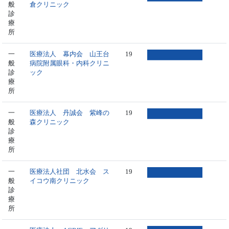
般
倉クリニック
診
療
所
一
医療法人 幕内会 山王台
19
般
病院附属眼科・内科クリニ
診
ック
療
所
一
医療法人 丹誠会 紫峰の
19
般
森クリニック
診
療
所
一
医療法人社団 北水会 ス
19
般
イコウ南クリニック
診
療
所