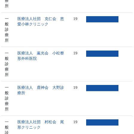
療
所
一
医療法人社団 克仁会 恵
19
般
愛小林クリニック
診
療
所
一
医療法人 薫光会 小松整
19
般
形外科医院
診
療
所
一
医療法人 鹿神会 大野診
19
般
療所
診
療
所
一
医療法人社団 村松会 尾
19
般
形クリニック
診