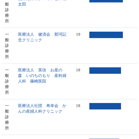
般
太田
診
療
所
一
医療法人 健清会 那珂記
19
般
念クリニック
診
療
所
一
医療法人 英佳 お産の
18
般
森 いのちのもり 産科婦
診
人科 篠崎医院
療
所
一
医療法人社団 寿幸会 か
18
般
んの産婦人科クリニック
診
療
所