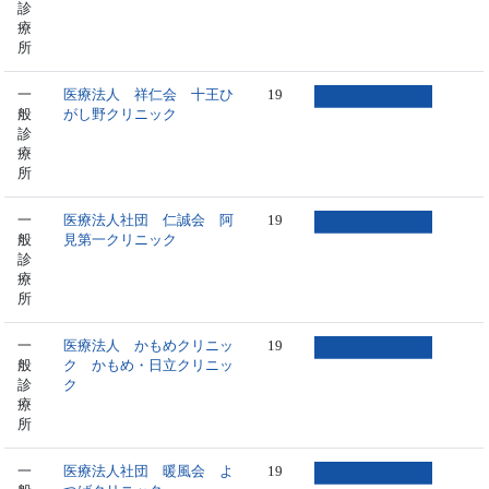
診
療
所
一
医療法人 祥仁会 十王ひ
19
般
がし野クリニック
診
療
所
一
医療法人社団 仁誠会 阿
19
般
見第一クリニック
診
療
所
一
医療法人 かもめクリニッ
19
般
ク かもめ・日立クリニッ
診
ク
療
所
一
医療法人社団 暖風会 よ
19