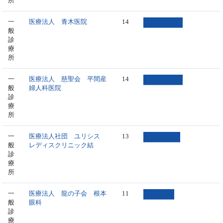
所
一
医療法人 青木医院
14
般
診
療
所
一
医療法人 慈聖会 平間産
14
般
婦人科医院
診
療
所
一
医療法人社団 ユリシス
13
般
レディスクリニック結
診
療
所
一
医療法人 龍の子会 根本
11
般
眼科
診
療