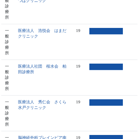
般
つばクリニック
診
療
所
一
医療法人 浩悦会 はまだ
19
般
クリニック
診
療
所
一
医療法人社団 桜水会 柏
19
般
田診療所
診
療
所
一
医療法人 秀仁会 さくら
19
般
水戸クリニック
診
療
所
一
脳神経外科ブレインピア南
19