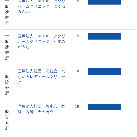
一
医療法人 AGRIE アグリ
19
般
ホームクリニック つくば
診
みらい
療
所
一
医療法人 AGRIE アグリ
19
般
ホームクリニック かすみ
診
がうら
療
所
一
医療法人社団 清虹会 な
19
般
ないろレディースクリニッ
診
ク
療
所
一
医療法人社団 桜水会 外
19
般
科・内科 天の橋立
診
療
所