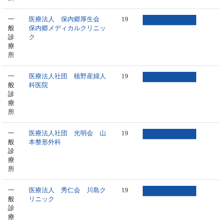
一
医療法人 保内郷厚生会
19
般
保内郷メディカルクリニッ
診
ク
療
所
一
医療法人社団 植野産婦人
19
般
科医院
診
療
所
一
医療法人社団 光明会 山
19
般
本整形外科
診
療
所
一
医療法人 秀仁会 川島ク
19
般
リニック
診
療