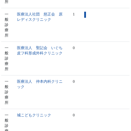
所
一
医療法人社団 慈正会 原
1
般
レディスクリニック
診
療
所
一
医療法人 聖記会 いぐち
0
般
皮フ科形成外科クリニック
診
療
所
一
医療法人 仲本内科クリニ
0
般
ック
診
療
所
一
城こどもクリニック
0
般
診
療