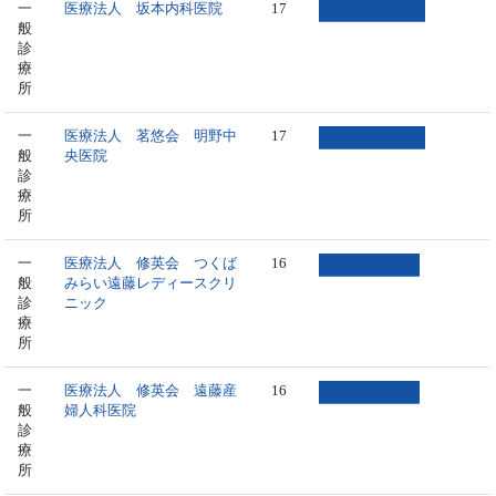
一
医療法人 坂本内科医院
17
般
診
療
所
一
医療法人 茗悠会 明野中
17
般
央医院
診
療
所
一
医療法人 修英会 つくば
16
般
みらい遠藤レディースクリ
診
ニック
療
所
一
医療法人 修英会 遠藤産
16
般
婦人科医院
診
療
所