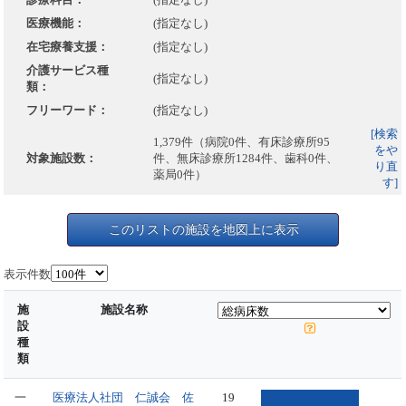
医療機能：
(指定なし)
在宅療養支援：
(指定なし)
介護サービス種
(指定なし)
類：
フリーワード：
(指定なし)
[検索
1,379件（病院0件、有床診療所95
をや
対象施設数：
件、無床診療所1284件、歯科0件、
り直
薬局0件）
す]
このリストの施設を地図上に表示
表示件数
施
施設名称
設
種
類
一
医療法人社団 仁誠会 佐
19