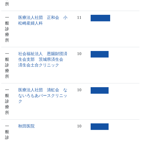
所
一
医療法人社団 正和会 小
11
般
松崎産婦人科
診
療
所
一
社会福祉法人 恩賜財団済
10
般
生会支部 茨城県済生会
診
済生会土合クリニック
療
所
一
医療法人社団 清虹会 な
10
般
ないろもあバースクリニッ
診
ク
療
所
一
秋田医院
10
般
診