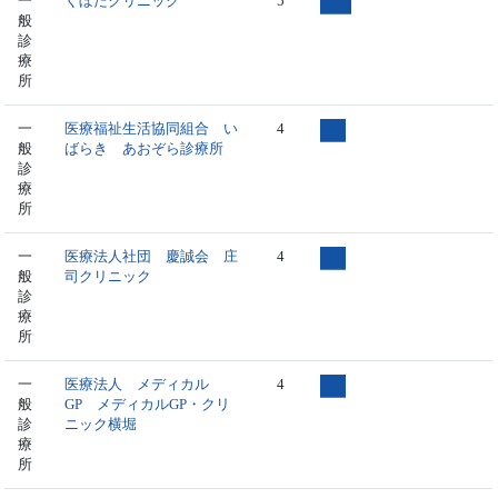
一
くぼたクリニック
5
般
診
療
所
一
医療福祉生活協同組合 い
4
般
ばらき あおぞら診療所
診
療
所
一
医療法人社団 慶誠会 庄
4
般
司クリニック
診
療
所
一
医療法人 メディカル
4
般
GP メディカルGP・クリ
診
ニック横堀
療
所