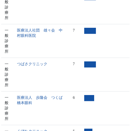
般
診
療
所
一
医療法人社団 雄々会 中
7
般
村眼科医院
診
療
所
一
つばさクリニック
7
般
診
療
所
一
医療法人 歩隆会 つくば
6
般
橋本眼科
診
療
所