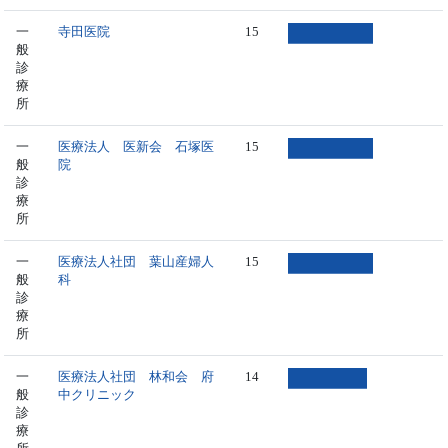
一
寺田医院
15
般
診
療
所
一
医療法人 医新会 石塚医
15
般
院
診
療
所
一
医療法人社団 葉山産婦人
15
般
科
診
療
所
一
医療法人社団 林和会 府
14
般
中クリニック
診
療