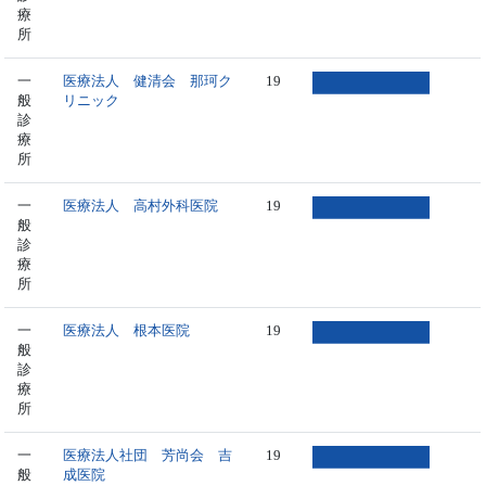
療
所
一
医療法人 健清会 那珂ク
19
般
リニック
診
療
所
一
医療法人 高村外科医院
19
般
診
療
所
一
医療法人 根本医院
19
般
診
療
所
一
医療法人社団 芳尚会 吉
19
般
成医院