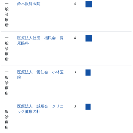
一
鈴木眼科医院
4
般
診
療
所
一
医療法人社団 福民会 長
4
般
尾眼科
診
療
所
一
医療法人 愛仁会 小林医
3
般
院
診
療
所
一
医療法人 誠順会 クリニ
3
般
ック健康の杜
診
療
所