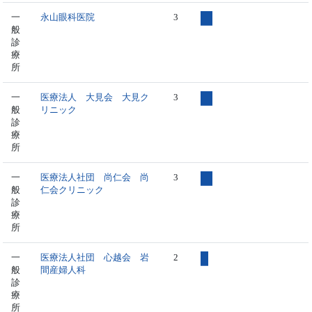
一
永山眼科医院
3
般
診
療
所
一
医療法人 大見会 大見ク
3
般
リニック
診
療
所
一
医療法人社団 尚仁会 尚
3
般
仁会クリニック
診
療
所
一
医療法人社団 心越会 岩
2
般
間産婦人科
診
療
所