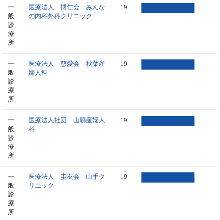
一
医療法人 博仁会 みんな
19
般
の内科外科クリニック
診
療
所
一
医療法人 慈愛会 秋葉産
19
般
婦人科
診
療
所
一
医療法人社団 山縣産婦人
19
般
科
診
療
所
一
医療法人 圭友会 山手ク
19
般
リニック
診
療
所