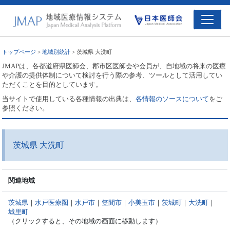
トップページ
>
地域別統計
> 茨城県 大洗町
JMAPは、各都道府県医師会、郡市区医師会や会員が、自地域の将来の医療
や介護の提供体制について検討を行う際の参考、ツールとして活用してい
ただくことを目的としています。
当サイトで使用している各種情報の出典は、
各情報のソースについて
をご
参照ください。
茨城県 大洗町
関連地域
茨城県
｜
水戸医療圏
｜
水戸市
｜
笠間市
｜
小美玉市
｜
茨城町
｜
大洗町
｜
城里町
（クリックすると、その地域の画面に移動します）