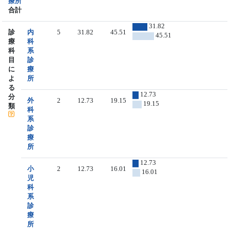
療所
合計
31.82
診
内
5
31.82
45.51
45.51
療
科
科
系
目
診
に
療
よ
所
る
12.73
分
外
2
12.73
19.15
19.15
類
科
系
診
療
所
12.73
小
2
12.73
16.01
16.01
児
科
系
診
療
所