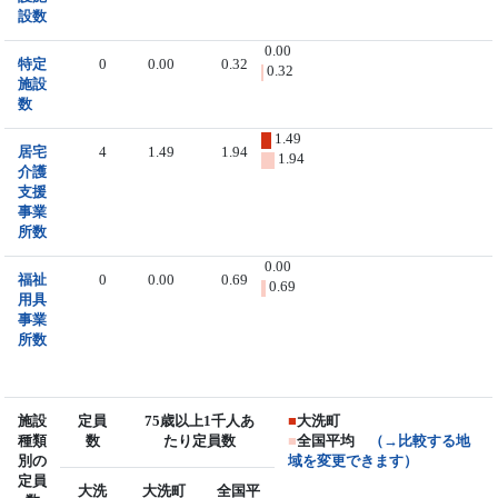
設数
0.00
特定
0
0.00
0.32
0.32
施設
数
1.49
居宅
4
1.49
1.94
1.94
介護
支援
事業
所数
0.00
福祉
0
0.00
0.69
0.69
用具
事業
所数
施設
定員
75歳以上1千人あ
■
大洗町
種類
数
たり定員数
■
全国平均
（→比較する地
別の
域を変更できます）
定員
大洗
大洗町
全国平