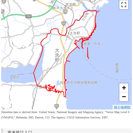
+
−
国土地理院
Shoreline data is derived from: United States. National Imagery and Mapping Agency. "Vector Map Level 0
(VMAP0)." Bethesda, MD: Denver, CO: The Agency; USGS Information Services, 1997.
将来推計人口