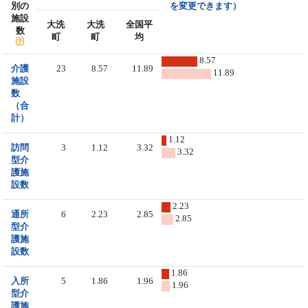
別の
を変更できます）
施設
大洗
大洗
全国平
数
町
町
均
8.57
介護
23
8.57
11.89
11.89
施設
数
（合
計）
1.12
訪問
3
1.12
3.32
3.32
型介
護施
設数
2.23
通所
6
2.23
2.85
2.85
型介
護施
設数
1.86
入所
5
1.86
1.96
1.96
型介
護施