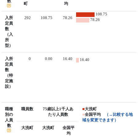
数
町
均
108.75
入所
292
108.75
78.26
78.26
定員
数
（入
所
型）
入所
0
0.00
16.40
16.40
定員
数
（特
定施
設）
職種
職員数
75歳以上1千人あ
■
大洗町
別の
たり人員数
■
全国平均
（→比較する地
人員
域を変更できます）
数
大洗町
大洗町
全国平
均