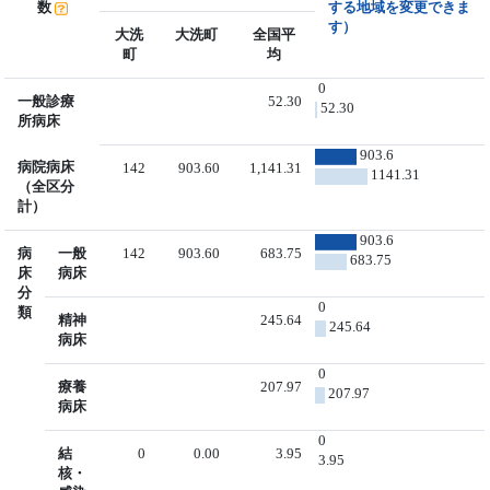
数
する地域を変更できま
す）
大洗
大洗町
全国平
町
均
0
一般診療
52.30
52.30
所病床
903.6
病院病床
142
903.60
1,141.31
1141.31
（全区分
計）
903.6
病
一般
142
903.60
683.75
683.75
床
病床
分
0
類
精神
245.64
245.64
病床
0
療養
207.97
207.97
病床
0
結
0
0.00
3.95
3.95
核・