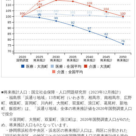
109
108
110
104
105
102
102
101
101
100
100
100
100
100
100
99
99
100
96
95
92
90
87
85
82
80
76
75
70
2020
2025
2030
2035
2040
2045
2050
国勢調査
将来推計
将来推計
将来推計
将来推計
将来推計
将来推計
医療：大洗町
医療：全国平均
介護：大洗町
介護：全国平均
■将来推計人口：国立社会保障・人口問題研究所（2023年12月推計）
・福島県「浜通り地域」13市町村（いわき市、相馬市、南相馬市、広野
町、楢葉町、富岡町、川内村、大熊町、双葉町、浪江町、葛尾村、新地
町、飯舘村）は、「浜通り地域」全体の将来推計値を2020年国勢調査人口
で按分
※富岡町、大熊町、双葉町、浪江町は、2020年国勢調査人口が0のた
め、将来推計人口も0となっています。
・静岡県浜松市中央区・浜名区の将来推計人口は、両区に分割された
「旧浜松市北区」の地区ごとの2020年国勢調査人口で将来推計値を按分