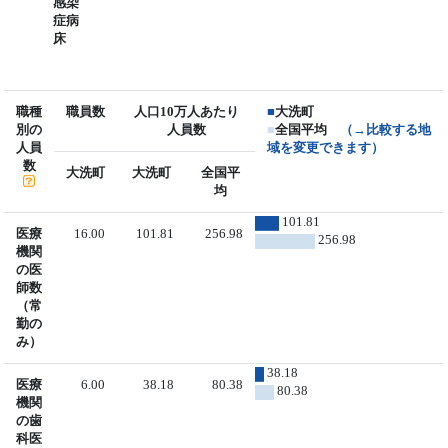
感染
症病
床
職種
職員数
人口10万人あたり
■
大洗町
別の
人員数
■
全国平均
（→比較する地
人員
域を変更できます）
数
大洗町
大洗町
全国平
均
101.81
医療
16.00
101.81
256.98
256.98
機関
の医
師数
（常
勤の
み）
38.18
医療
6.00
38.18
80.38
80.38
機関
の歯
科医