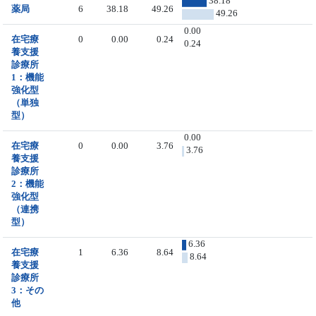
38.18
薬局
6
38.18
49.26
49.26
0.00
在宅療
0
0.00
0.24
0.24
養支援
診療所
1：機能
強化型
（単独
型）
0.00
在宅療
0
0.00
3.76
3.76
養支援
診療所
2：機能
強化型
（連携
型）
6.36
在宅療
1
6.36
8.64
8.64
養支援
診療所
3：その
他