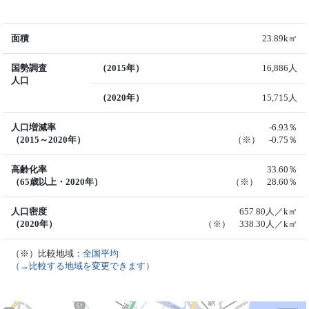
面積
23.89k㎡
国勢調査
（2015年）
16,886人
人口
（2020年）
15,715人
人口増減率
-6.93％
（2015～2020年）
（※） -0.75％
高齢化率
33.60％
（65歳以上・2020年）
（※） 28.60％
人口密度
657.80人／k㎡
（2020年）
（※） 338.30人／k㎡
（※）比較地域：
全国平均
（→比較する地域を変更できます）