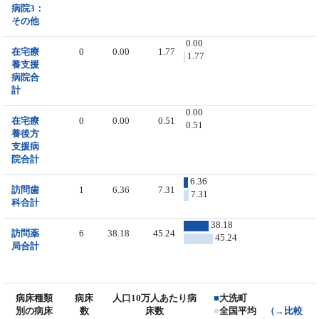
病院3：
その他
0.00
在宅療
0
0.00
1.77
1.77
養支援
病院合
計
0.00
在宅療
0
0.00
0.51
0.51
養後方
支援病
院合計
6.36
訪問歯
1
6.36
7.31
7.31
科合計
38.18
訪問薬
6
38.18
45.24
45.24
局合計
病床種類
病床
人口10万人あたり病
■
大洗町
別の病床
数
床数
■
全国平均
（→比較