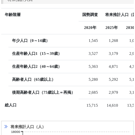
年齢階層
国勢調査
将来推計人口（国
2020年
2025年
203
年少人口（0～14歳）
1,545
1,268
1,
生産年齢人口1（15～39歳）
3,527
3,179
2,
生産年齢人口2（40～64歳）
5,363
4,871
4,
高齢者人口（65歳以上）
5,280
5,292
5,
後期高齢者人口（75歳以上＝再掲）
2,685
2,979
3,
総人口
15,715
14,610
13,5
将来推計人口（人）
18000