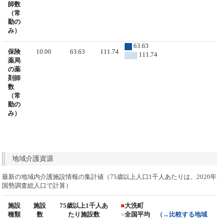
師数
（常
勤の
み）
63.63
保険
10.00
63.63
111.74
111.74
薬局
の薬
剤師
数
（常
勤の
み）
地域介護資源
最新の地域内介護施設情報の集計値（75歳以上人口1千人あたりは、2020年
国勢調査総人口で計算）
施設
施設
75歳以上1千人あ
■
大洗町
種類
数
たり施設数
■
全国平均
（→比較する地域