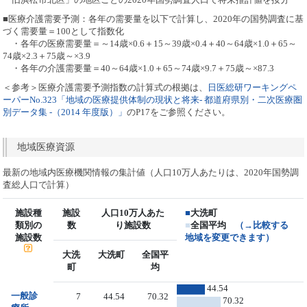
■医療介護需要予測：各年の需要量を以下で計算し、2020年の国勢調査に基
づく需要量＝100として指数化
・各年の医療需要量＝～14歳×0.6＋15～39歳×0.4＋40～64歳×1.0＋65～
74歳×2.3＋75歳～×3.9
・各年の介護需要量＝40～64歳×1.0＋65～74歳×9.7＋75歳～×87.3
＜参考＞医療介護需要予測指数の計算式の根拠は、
日医総研ワーキングペ
ーパーNo.323「地域の医療提供体制の現状と将来- 都道府県別・二次医療圏
別データ集 -（2014 年度版）」
のP17をご参照ください。
地域医療資源
最新の地域内医療機関情報の集計値（人口10万人あたりは、2020年国勢調
査総人口で計算）
施設種
施設
人口10万人あた
■
大洗町
類別の
数
り施設数
■
全国平均
（→比較する
施設数
地域を変更できます）
大洗
大洗町
全国平
町
均
44.54
一般診
7
44.54
70.32
70.32