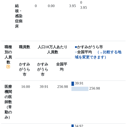
0
結
0
0.00
3.95
3.95
核・
感染
症病
床
職種
職員数
人口10万人あたり
■
かすみがうら市
別の
人員数
■
全国平均
（→比較する地
人員
域を変更できます）
数
かすみ
かすみ
全国平
がうら
がうら
均
市
市
39.91
医療
16.00
39.91
256.98
256.98
機関
の医
師数
（常
勤の
み）
34.92