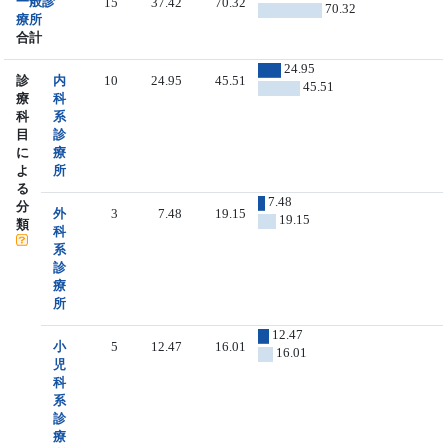
一般診
15
37.42
70.32
70.32
療所
合計
24.95
診
内
10
24.95
45.51
45.51
療
科
科
系
目
診
に
療
よ
所
る
7.48
分
外
3
7.48
19.15
19.15
類
科
系
診
療
所
12.47
小
5
12.47
16.01
16.01
児
科
系
診
療