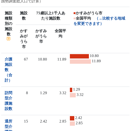
国勢調査総人口で計算）
施設
施設
75歳以上1千人あ
■
かすみがうら市
種類
数
たり施設数
■
全国平均
（→比較する地域
別の
を変更できます）
施設
かす
かすみ
全国平
数
みが
がうら
均
うら
市
市
10.80
介護
67
10.80
11.89
11.89
施設
数
（合
計）
1.29
訪問
8
1.29
3.32
3.32
型介
護施
設数
2.42
通所
15
2.42
2.85
2.85
型介