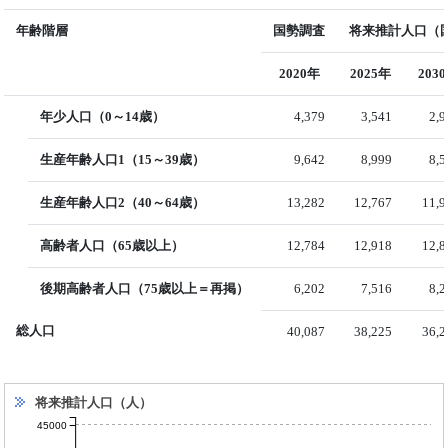
年齢階層
国勢調査
将来推計人口（国
2020年
2025年
203
年少人口（0～14歳）
4,379
3,541
2,
生産年齢人口1（15～39歳）
9,642
8,999
8,
生産年齢人口2（40～64歳）
13,282
12,767
11,9
高齢者人口（65歳以上）
12,784
12,918
12,8
後期高齢者人口（75歳以上＝再掲）
6,202
7,516
8,
総人口
40,087
38,225
36,2
将来推計人口（人）
45000