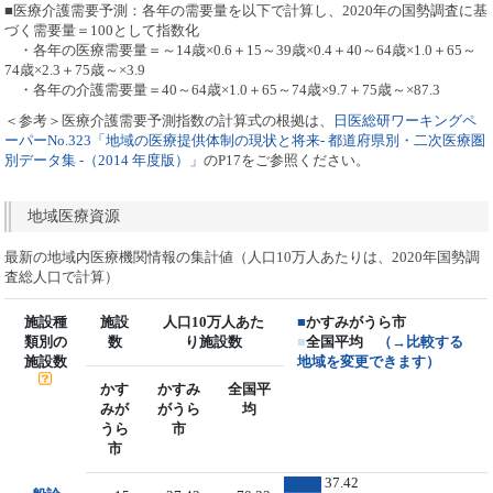
■医療介護需要予測：各年の需要量を以下で計算し、2020年の国勢調査に基
づく需要量＝100として指数化
・各年の医療需要量＝～14歳×0.6＋15～39歳×0.4＋40～64歳×1.0＋65～
74歳×2.3＋75歳～×3.9
・各年の介護需要量＝40～64歳×1.0＋65～74歳×9.7＋75歳～×87.3
＜参考＞医療介護需要予測指数の計算式の根拠は、
日医総研ワーキングペ
ーパーNo.323「地域の医療提供体制の現状と将来- 都道府県別・二次医療圏
別データ集 -（2014 年度版）」
のP17をご参照ください。
地域医療資源
最新の地域内医療機関情報の集計値（人口10万人あたりは、2020年国勢調
査総人口で計算）
施設種
施設
人口10万人あた
■
かすみがうら市
類別の
数
り施設数
■
全国平均
（→比較する
施設数
地域を変更できます）
かす
かすみ
全国平
みが
がうら
均
うら
市
市
37.42