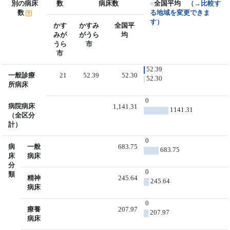
別の病床
数
病床数
■
全国平均
（→比較す
数
る地域を変更できま
す）
かす
かすみ
全国平
みが
がうら
均
うら
市
市
52.39
一般診療
21
52.39
52.30
52.30
所病床
0
病院病床
1,141.31
1141.31
（全区分
計）
0
病
一般
683.75
683.75
床
病床
分
0
類
精神
245.64
245.64
病床
0
療養
207.97
207.97
病床