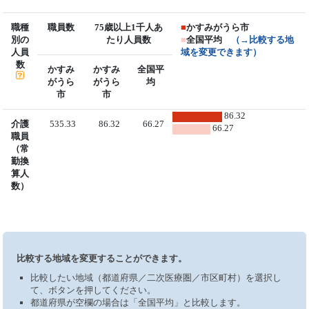
職種
職員数
75歳以上1千人あ
■
かすみがうら市
別の
たり人員数
■
全国平均
（→比較する地
人員
域を変更できます）
数
かすみ
かすみ
全国平
がうら
がうら
均
市
市
86.32
介護
535.33
86.32
66.27
66.27
職員
（常
勤換
算人
数）
比較する地域を変更することができます。
比較したい地域（都道府県／二次医療圏／市区町村）を選択し
て、ボタンを押してください。
都道府県が空欄の場合は「全国平均」と比較します。