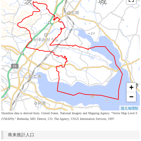
+
−
国土地理院
Shoreline data is derived from: United States. National Imagery and Mapping Agency. "Vector Map Level 0
(VMAP0)." Bethesda, MD: Denver, CO: The Agency; USGS Information Services, 1997.
将来推計人口