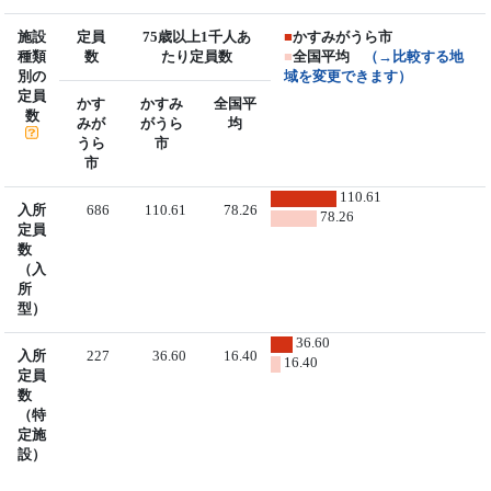
施設
定員
75歳以上1千人あ
■
かすみがうら市
種類
数
たり定員数
■
全国平均
（→比較する地
別の
域を変更できます）
定員
かす
かすみ
全国平
数
みが
がうら
均
うら
市
市
110.61
入所
686
110.61
78.26
78.26
定員
数
（入
所
型）
36.60
入所
227
36.60
16.40
16.40
定員
数
（特
定施
設）