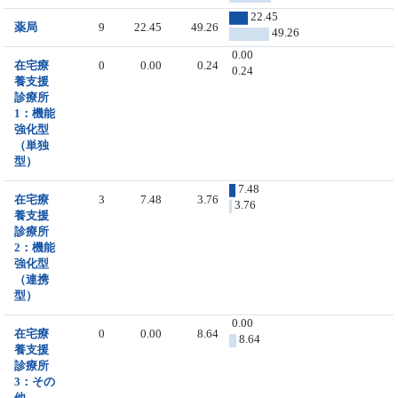
22.45
薬局
9
22.45
49.26
49.26
0.00
在宅療
0
0.00
0.24
0.24
養支援
診療所
1：機能
強化型
（単独
型）
7.48
在宅療
3
7.48
3.76
3.76
養支援
診療所
2：機能
強化型
（連携
型）
0.00
在宅療
0
0.00
8.64
8.64
養支援
診療所
3：その
他