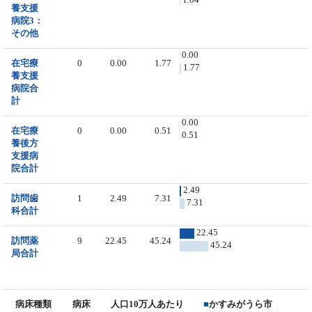
養支援
病院3：
その他
0.00
在宅療
0
0.00
1.77
1.77
養支援
病院合
計
0.00
在宅療
0
0.00
0.51
0.51
養後方
支援病
院合計
2.49
訪問歯
1
2.49
7.31
7.31
科合計
22.45
訪問薬
9
22.45
45.24
45.24
局合計
病床種類
病床
人口10万人あたり
■
かすみがうら市