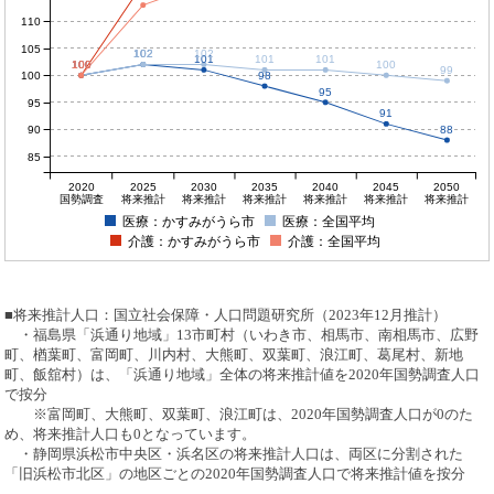
110
105
102
102
102
101
101
101
100
100
100
100
100
99
100
98
95
95
91
90
88
85
2020
2025
2030
2035
2040
2045
2050
国勢調査
将来推計
将来推計
将来推計
将来推計
将来推計
将来推計
医療：かすみがうら市
医療：全国平均
介護：かすみがうら市
介護：全国平均
■将来推計人口：国立社会保障・人口問題研究所（2023年12月推計）
・福島県「浜通り地域」13市町村（いわき市、相馬市、南相馬市、広野
町、楢葉町、富岡町、川内村、大熊町、双葉町、浪江町、葛尾村、新地
町、飯舘村）は、「浜通り地域」全体の将来推計値を2020年国勢調査人口
で按分
※富岡町、大熊町、双葉町、浪江町は、2020年国勢調査人口が0のた
め、将来推計人口も0となっています。
・静岡県浜松市中央区・浜名区の将来推計人口は、両区に分割された
「旧浜松市北区」の地区ごとの2020年国勢調査人口で将来推計値を按分