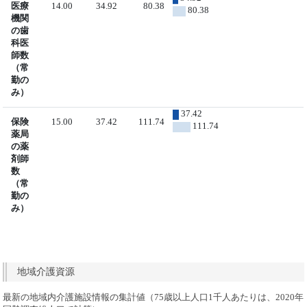
医療
14.00
34.92
80.38
80.38
機関
の歯
科医
師数
（常
勤の
み）
37.42
保険
15.00
37.42
111.74
111.74
薬局
の薬
剤師
数
（常
勤の
み）
地域介護資源
最新の地域内介護施設情報の集計値（75歳以上人口1千人あたりは、2020年