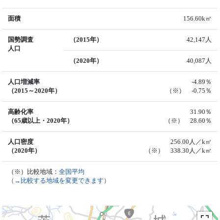
面積
156.60k㎡
国勢調査
（2015年）
42,147人
人口
（2020年）
40,087人
人口増減率
-4.89％
（2015～2020年）
（※） -0.75％
高齢化率
31.90％
（65歳以上・2020年）
（※） 28.60％
人口密度
256.00人／k㎡
（2020年）
（※） 338.30人／k㎡
（※）比較地域：
全国平均
（→比較する地域を変更できます）