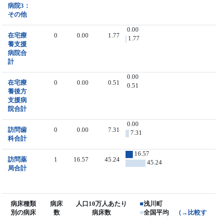
病院3：
その他
0.00
在宅療
0
0.00
1.77
1.77
養支援
病院合
計
0.00
在宅療
0
0.00
0.51
0.51
養後方
支援病
院合計
0.00
訪問歯
0
0.00
7.31
7.31
科合計
16.57
訪問薬
1
16.57
45.24
45.24
局合計
病床種類
病床
人口10万人あたり
■
浅川町
別の病床
数
病床数
■
全国平均
（→比較す