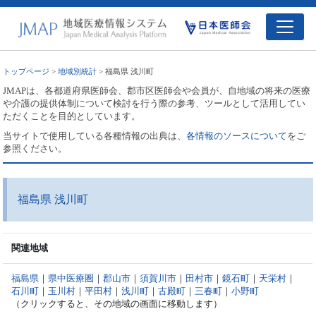
トップページ
>
地域別統計
> 福島県 浅川町
JMAPは、各都道府県医師会、郡市区医師会や会員が、自地域の将来の医療
や介護の提供体制について検討を行う際の参考、ツールとして活用してい
ただくことを目的としています。
当サイトで使用している各種情報の出典は、
各情報のソースについて
をご
参照ください。
福島県 浅川町
関連地域
福島県
｜
県中医療圏
｜
郡山市
｜
須賀川市
｜
田村市
｜
鏡石町
｜
天栄村
｜
石川町
｜
玉川村
｜
平田村
｜
浅川町
｜
古殿町
｜
三春町
｜
小野町
（クリックすると、その地域の画面に移動します）