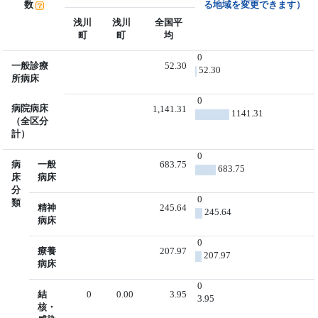
数
る地域を変更できます）
浅川
浅川
全国平
町
町
均
0
一般診療
52.30
52.30
所病床
0
病院病床
1,141.31
1141.31
（全区分
計）
0
病
一般
683.75
683.75
床
病床
分
0
類
精神
245.64
245.64
病床
0
療養
207.97
207.97
病床
0
結
0
0.00
3.95
3.95
核・