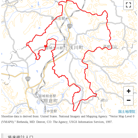
+
−
国土地理院
Shoreline data is derived from: United States. National Imagery and Mapping Agency. "Vector Map Level 0
(VMAP0)." Bethesda, MD: Denver, CO: The Agency; USGS Information Services, 1997.
将来推計人口