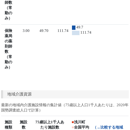
師数
（常
勤の
み）
49.7
保険
3.00
49.70
111.74
111.74
薬局
の薬
剤師
数
（常
勤の
み）
地域介護資源
最新の地域内介護施設情報の集計値（75歳以上人口1千人あたりは、2020年
国勢調査総人口で計算）
施設
施設
75歳以上1千人あ
■
浅川町
種類
数
たり施設数
■
全国平均
（→比較する地域