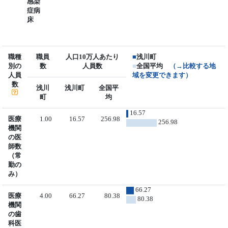
感染
症病
床
職種
職員
人口10万人あたり
■
浅川町
別の
数
人員数
■
全国平均
（→比較する地
人員
域を変更できます）
数
浅川
浅川町
全国平
町
均
16.57
医療
1.00
16.57
256.98
256.98
機関
の医
師数
（常
勤の
み）
66.27
医療
4.00
66.27
80.38
80.38
機関
の歯
科医