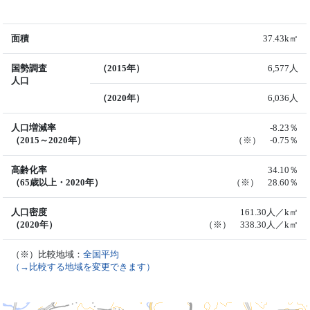
面積
37.43k㎡
国勢調査
（2015年）
6,577人
人口
（2020年）
6,036人
人口増減率
-8.23％
（2015～2020年）
（※） -0.75％
高齢化率
34.10％
（65歳以上・2020年）
（※） 28.60％
人口密度
161.30人／k㎡
（2020年）
（※） 338.30人／k㎡
（※）比較地域：
全国平均
（→比較する地域を変更できます）