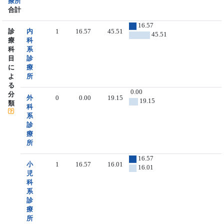
療所
合計
16.57
診
内
1
16.57
45.51
45.51
療
科
科
系
目
診
に
療
よ
所
る
0.00
分
外
0
0.00
19.15
19.15
類
科
系
診
療
所
16.57
小
1
16.57
16.01
16.01
児
科
系
診
療
所