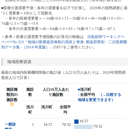
■医療介護需要予測：各年の需要量を以下で計算し、2020年の国勢調査に基
づく需要量＝100として指数化
・各年の医療需要量＝～14歳×0.6＋15～39歳×0.4＋40～64歳×1.0＋65～
74歳×2.3＋75歳～×3.9
・各年の介護需要量＝40～64歳×1.0＋65～74歳×9.7＋75歳～×87.3
＜参考＞医療介護需要予測指数の計算式の根拠は、
日医総研ワーキングペ
ーパーNo.323「地域の医療提供体制の現状と将来- 都道府県別・二次医療圏
別データ集 -（2014 年度版）」
のP17をご参照ください。
地域医療資源
最新の地域内医療機関情報の集計値（人口10万人あたりは、2020年国勢調
査総人口で計算）
施設種
施設
人口10万人あた
■
浅川町
類別の
数
り施設数
■
全国平均
（→比較する
施設数
地域を変更できます）
浅川
浅川町
全国平
町
均
16.57
一般診
1
16.57
70.32
70.32