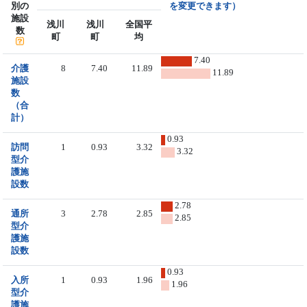
別の
を変更できます）
施設
浅川
浅川
全国平
数
町
町
均
7.40
介護
8
7.40
11.89
11.89
施設
数
（合
計）
0.93
訪問
1
0.93
3.32
3.32
型介
護施
設数
2.78
通所
3
2.78
2.85
2.85
型介
護施
設数
0.93
入所
1
0.93
1.96
1.96
型介
護施