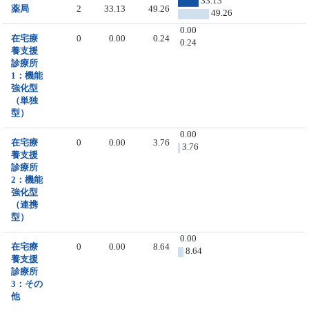
33.13
薬局
2
33.13
49.26
49.26
0.00
在宅療
0
0.00
0.24
0.24
養支援
診療所
1：機能
強化型
（単独
型）
0.00
在宅療
0
0.00
3.76
3.76
養支援
診療所
2：機能
強化型
（連携
型）
0.00
在宅療
0
0.00
8.64
8.64
養支援
診療所
3：その
他