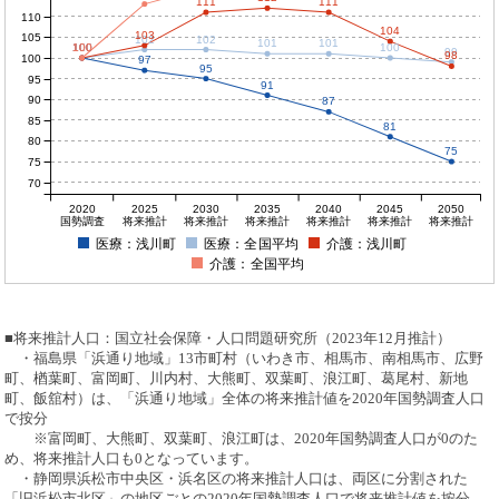
111
111
110
104
103
105
102
102
101
101
100
100
100
100
100
99
98
100
97
95
95
91
90
87
85
81
80
75
75
70
2020
2025
2030
2035
2040
2045
2050
国勢調査
将来推計
将来推計
将来推計
将来推計
将来推計
将来推計
医療：浅川町
医療：全国平均
介護：浅川町
介護：全国平均
■将来推計人口：国立社会保障・人口問題研究所（2023年12月推計）
・福島県「浜通り地域」13市町村（いわき市、相馬市、南相馬市、広野
町、楢葉町、富岡町、川内村、大熊町、双葉町、浪江町、葛尾村、新地
町、飯舘村）は、「浜通り地域」全体の将来推計値を2020年国勢調査人口
で按分
※富岡町、大熊町、双葉町、浪江町は、2020年国勢調査人口が0のた
め、将来推計人口も0となっています。
・静岡県浜松市中央区・浜名区の将来推計人口は、両区に分割された
「旧浜松市北区」の地区ごとの2020年国勢調査人口で将来推計値を按分