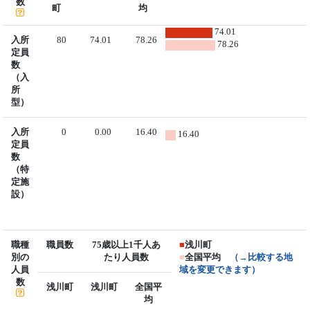
数
町
均
74.01
入所
80
74.01
78.26
78.26
定員
数
（入
所
型）
入所
0
0.00
16.40
16.40
定員
数
（特
定施
設）
職種
職員数
75歳以上1千人あ
■
浅川町
別の
たり人員数
■
全国平均
（→比較する地
人員
域を変更できます）
数
浅川町
浅川町
全国平
均