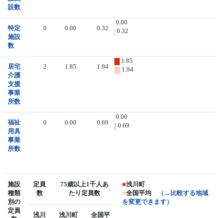
設数
0.00
特定
0
0.00
0.32
0.32
施設
数
1.85
居宅
2
1.85
1.94
1.94
介護
支援
事業
所数
0.00
福祉
0
0.00
0.69
0.69
用具
事業
所数
施設
定員
75歳以上1千人あ
■
浅川町
種類
数
たり定員数
■
全国平均
（→比較する地域
別の
を変更できます）
定員
浅川
浅川町
全国平