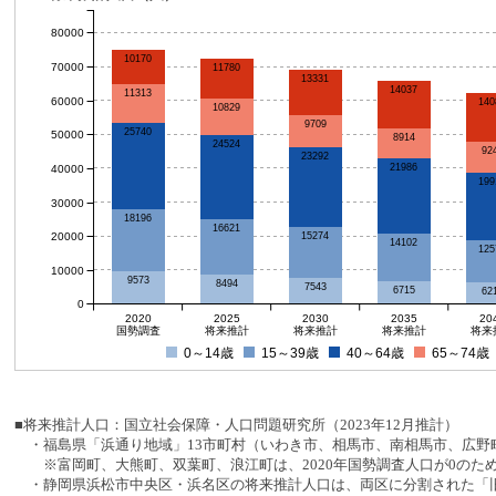
80000
10170
70000
11780
13331
14037
11313
60000
140
10829
9709
25740
50000
8914
24524
92
23292
21986
40000
199
30000
18196
16621
20000
15274
14102
125
10000
9573
8494
7543
6715
62
0
2020
2025
2030
2035
20
国勢調査
将来推計
将来推計
将来推計
将来
0～14歳
15～39歳
40～64歳
65～74歳
■将来推計人口：国立社会保障・人口問題研究所（2023年12月推計）
・福島県「浜通り地域」13市町村（いわき市、相馬市、南相馬市、広野町
※富岡町、大熊町、双葉町、浪江町は、2020年国勢調査人口が0のた
・静岡県浜松市中央区・浜名区の将来推計人口は、両区に分割された「旧