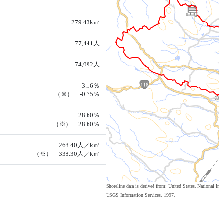
279.43k㎡
77,441人
74,992人
-3.16％
（※） -0.75％
28.60％
（※） 28.60％
268.40人／k㎡
（※） 338.30人／k㎡
Shoreline data is derived from: United States. Nation
USGS Information Services, 1997.