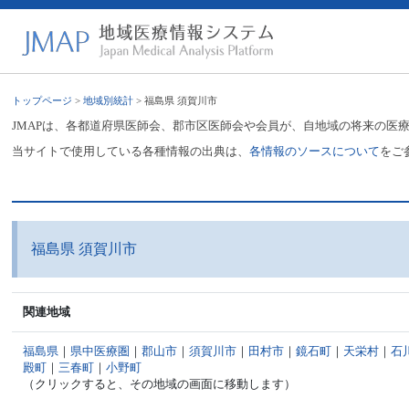
トップページ
>
地域別統計
> 福島県 須賀川市
JMAPは、各都道府県医師会、郡市区医師会や会員が、自地域の将来の医
当サイトで使用している各種情報の出典は、
各情報のソースについて
をご
福島県 須賀川市
関連地域
福島県
｜
県中医療圏
｜
郡山市
｜
須賀川市
｜
田村市
｜
鏡石町
｜
天栄村
｜
石
殿町
｜
三春町
｜
小野町
（クリックすると、その地域の画面に移動します）