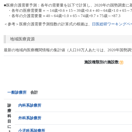
■医療介護需要予測：各年の需要量を以下で計算し、2020年の国勢調査に
・各年の医療需要量＝～14歳×0.6＋15～39歳×0.4＋40～64歳×1.0＋65～74
・各年の介護需要量＝40～64歳×1.0＋65～74歳×9.7＋75歳～×87.3
＜参考＞医療介護需要予測指数の計算式の根拠は、
日医総研ワーキングペー
地域医療資源
最新の地域内医療機関情報の集計値（人口10万人あたりは、2020年国勢
施設種類別の施設数
一般診療所
合計
診
内科系診療所
療
科
外科系診療所
目
に
小児科系診療所
よ