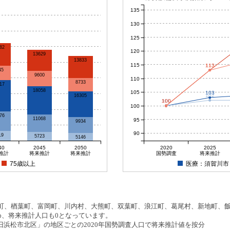
135
130
125
82
120
13629
13833
115
113
113
45
9600
110
8733
17
18058
105
103
102
16305
100
100
100
100
100
76
11068
95
9934
90
19
5723
5146
40
2045
2050
2020
2025
推計
将来推計
将来推計
国勢調査
将来推計
75歳以上
医療：須賀川市
、楢葉町、富岡町、川内村、大熊町、双葉町、浪江町、葛尾村、新地町、飯舘
め、将来推計人口も0となっています。
浜松市北区」の地区ごとの2020年国勢調査人口で将来推計値を按分