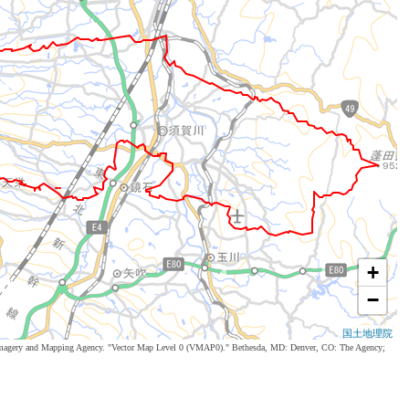
+
−
国土地理院
al Imagery and Mapping Agency. "Vector Map Level 0 (VMAP0)." Bethesda, MD: Denver, CO: The Agency;