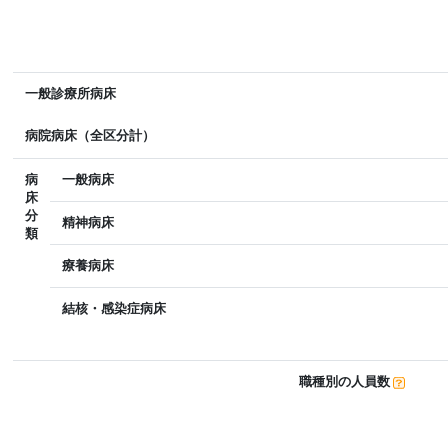
一般診療所病床
病院病床（全区分計）
病
一般病床
床
分
精神病床
類
療養病床
結核・感染症病床
職種別の人員数