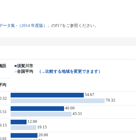
タ集 -（2014 年度版）」
のP17をご参照ください。
施設
■
須賀川市
■
全国平均
（→比較する地域を変更できます）
平均
54.67
0.32
70.32
40.00
5.51
45.51
12.00
9.15
19.15
20.00
6.01