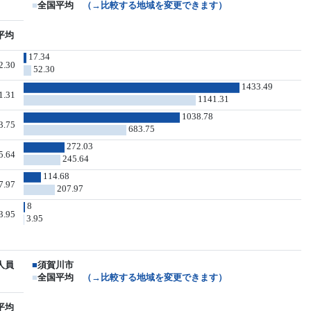
■
全国平均
（→比較する地域を変更できます）
平均
17.34
2.30
52.30
1433.49
1.31
1141.31
1038.78
3.75
683.75
272.03
5.64
245.64
114.68
7.97
207.97
8
3.95
3.95
人員
■
須賀川市
■
全国平均
（→比較する地域を変更できます）
平均