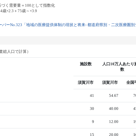
基づく需要量＝100として指数化
歳×2.3＋75歳～×3.9
パーNo.323「地域の医療提供体制の現状と将来- 都道府県別・二次医療圏別デー
調査総人口で計算）
施設数
人口10万人あたり
数
須賀川市
須賀川市
全国
41
54.67
7
30
40.00
4
9
12.00
1
15
20.00
1