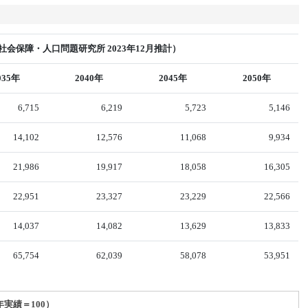
会保障・人口問題研究所 2023年12月推計）
035年
2040年
2045年
2050年
6,715
6,219
5,723
5,146
14,102
12,576
11,068
9,934
21,986
19,917
18,058
16,305
22,951
23,327
23,229
22,566
14,037
14,082
13,629
13,833
65,754
62,039
58,078
53,951
年実績＝100）