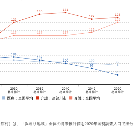
131
130
128
127
125
125
119
117
117
117
104
102
102
101
101
100
100
99
97
93
2030
2035
2040
2045
2050
将来推計
将来推計
将来推計
将来推計
将来推計
医療：全国平均
介護：須賀川市
介護：全国平均
村）は、「浜通り地域」全体の将来推計値を2020年国勢調査人口で按分