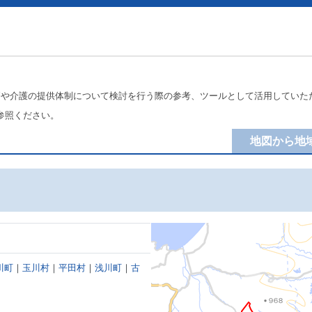
療や介護の提供体制について検討を行う際の参考、ツールとして活用していた
参照ください。
地図から地
川町
｜
玉川村
｜
平田村
｜
浅川町
｜
古