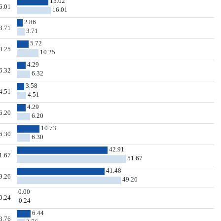
15.02
6.01
16.01
2.86
3.71
3.71
5.72
0.25
10.25
4.29
6.32
6.32
3.58
4.51
4.51
4.29
6.20
6.20
10.73
6.30
6.30
42.91
1.67
51.67
41.48
9.26
49.26
0.00
0.24
0.24
6.44
3.76