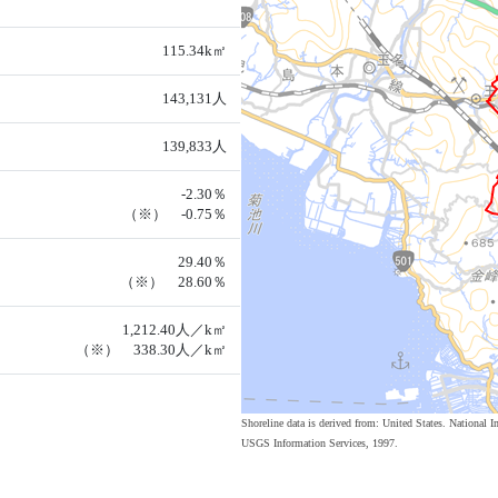
115.34k㎡
143,131人
139,833人
-2.30％
（※） -0.75％
29.40％
（※） 28.60％
1,212.40人／k㎡
（※） 338.30人／k㎡
Shoreline data is derived from: United States. Nation
USGS Information Services, 1997.