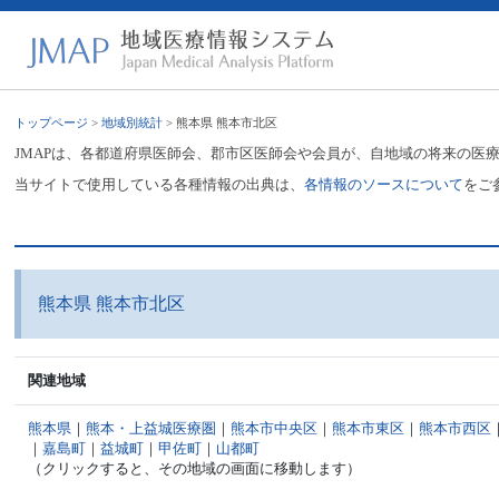
トップページ
>
地域別統計
> 熊本県 熊本市北区
JMAPは、各都道府県医師会、郡市区医師会や会員が、自地域の将来の医
当サイトで使用している各種情報の出典は、
各情報のソースについて
をご
熊本県 熊本市北区
関連地域
熊本県
｜
熊本・上益城医療圏
｜
熊本市中央区
｜
熊本市東区
｜
熊本市西区
｜
嘉島町
｜
益城町
｜
甲佐町
｜
山都町
（クリックすると、その地域の画面に移動します）