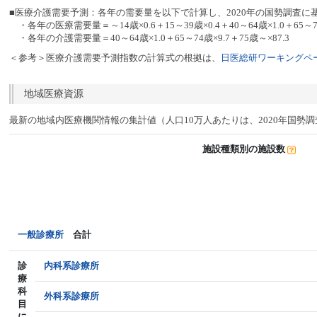
■医療介護需要予測：各年の需要量を以下で計算し、2020年の国勢調査に
・各年の医療需要量＝～14歳×0.6＋15～39歳×0.4＋40～64歳×1.0＋65～74
・各年の介護需要量＝40～64歳×1.0＋65～74歳×9.7＋75歳～×87.3
＜参考＞医療介護需要予測指数の計算式の根拠は、
日医総研ワーキングペー
地域医療資源
最新の地域内医療機関情報の集計値（人口10万人あたりは、2020年国勢
施設種類別の施設数
一般診療所
合計
診
内科系診療所
療
科
外科系診療所
目
に