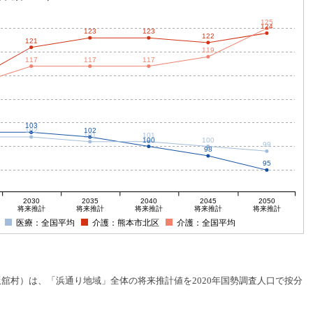
125
124
123
123
122
121
119
117
117
117
103
102
102
101
101
100
100
99
98
95
2030
2035
2040
2045
2050
将来推計
将来推計
将来推計
将来推計
将来推計
医療：全国平均
介護：熊本市北区
介護：全国平均
村）は、「浜通り地域」全体の将来推計値を2020年国勢調査人口で按分