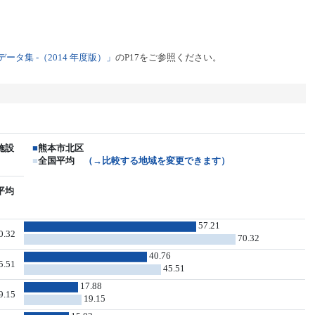
タ集 -（2014 年度版）」
のP17をご参照ください。
施設
■
熊本市北区
■
全国平均
（→比較する地域を変更できます）
平均
57.21
0.32
70.32
40.76
5.51
45.51
17.88
9.15
19.15