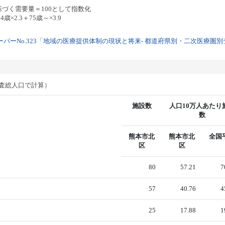
基づく需要量＝100として指数化
歳×2.3＋75歳～×3.9
パーNo.323「地域の医療提供体制の現状と将来- 都道府県別・二次医療圏別デー
調査総人口で計算）
施設数
人口10万人あたり
数
熊本市北
熊本市北
全国
区
区
80
57.21
7
57
40.76
4
25
17.88
1