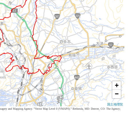
+
−
国土地理院
al Imagery and Mapping Agency. "Vector Map Level 0 (VMAP0)." Bethesda, MD: Denver, CO: The Agency;