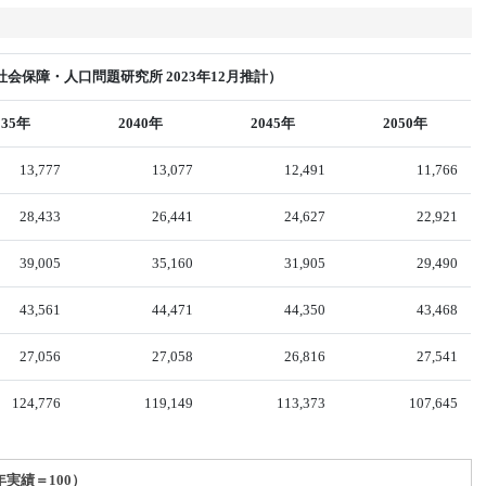
会保障・人口問題研究所 2023年12月推計）
035年
2040年
2045年
2050年
13,777
13,077
12,491
11,766
28,433
26,441
24,627
22,921
39,005
35,160
31,905
29,490
43,561
44,471
44,350
43,468
27,056
27,058
26,816
27,541
124,776
119,149
113,373
107,645
年実績＝100）