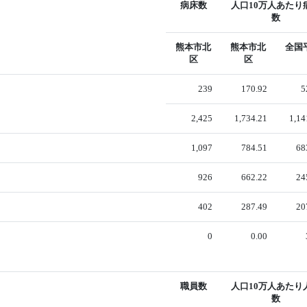
病床数
人口10万人あたり
数
熊本市北
熊本市北
全国
区
区
239
170.92
5
2,425
1,734.21
1,14
1,097
784.51
68
926
662.22
24
402
287.49
20
0
0.00
職員数
人口10万人あたり
数