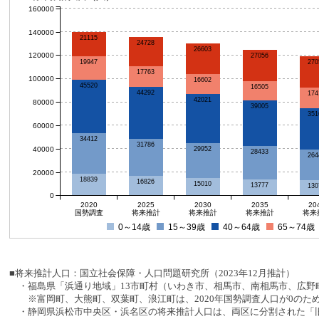
160000
140000
21115
24728
26603
120000
27056
270
19947
17763
100000
16602
45520
16505
44292
174
42021
80000
39005
351
60000
34412
31786
40000
29952
28433
264
20000
18839
16826
15010
13777
130
0
2020
2025
2030
2035
20
国勢調査
将来推計
将来推計
将来推計
将来
0～14歳
15～39歳
40～64歳
65～74歳
■将来推計人口：国立社会保障・人口問題研究所（2023年12月推計）
・福島県「浜通り地域」13市町村（いわき市、相馬市、南相馬市、広野町
※富岡町、大熊町、双葉町、浪江町は、2020年国勢調査人口が0のた
・静岡県浜松市中央区・浜名区の将来推計人口は、両区に分割された「旧