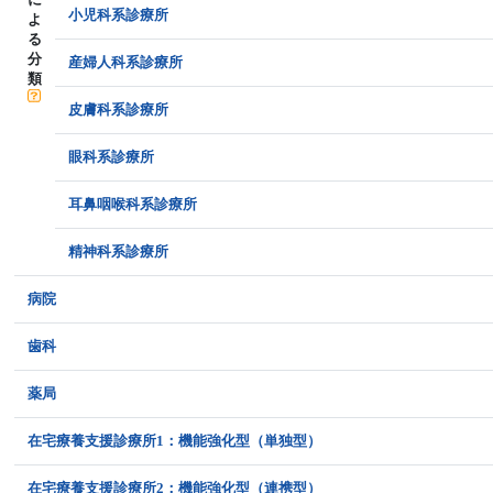
小児科系診療所
よ
る
分
産婦人科系診療所
類
皮膚科系診療所
眼科系診療所
耳鼻咽喉科系診療所
精神科系診療所
病院
歯科
薬局
在宅療養支援診療所1：機能強化型（単独型）
在宅療養支援診療所2：機能強化型（連携型）