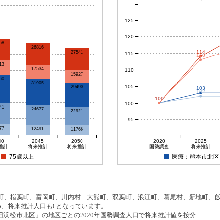
125
120
58
26816
114
27541
115
113
13
17534
110
15927
60
31905
105
29490
103
102
100
100
100
100
100
41
24627
22921
95
77
12491
11766
40
2045
2050
2020
2025
推計
将来推計
将来推計
国勢調査
将来推計
75歳以上
医療：熊本市北区
、楢葉町、富岡町、川内村、大熊町、双葉町、浪江町、葛尾村、新地町、飯舘
め、将来推計人口も0となっています。
浜松市北区」の地区ごとの2020年国勢調査人口で将来推計値を按分