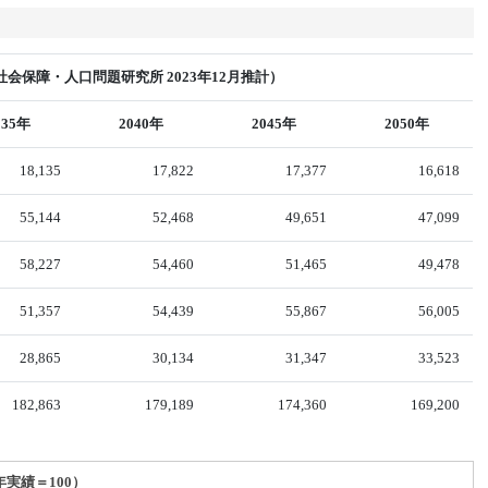
会保障・人口問題研究所 2023年12月推計）
035年
2040年
2045年
2050年
18,135
17,822
17,377
16,618
55,144
52,468
49,651
47,099
58,227
54,460
51,465
49,478
51,357
54,439
55,867
56,005
28,865
30,134
31,347
33,523
182,863
179,189
174,360
169,200
年実績＝100）