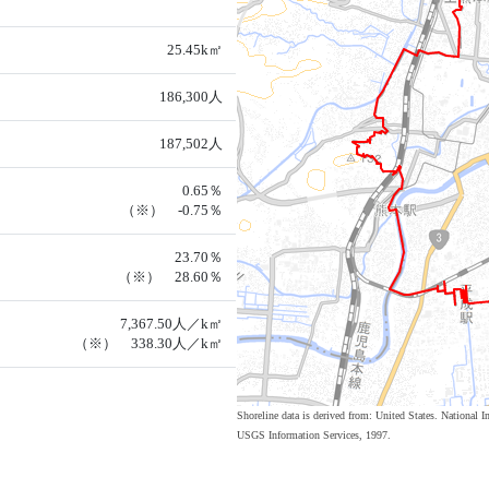
25.45k㎡
186,300人
187,502人
0.65％
（※） -0.75％
23.70％
（※） 28.60％
7,367.50人／k㎡
（※） 338.30人／k㎡
Shoreline data is derived from: United States. Nation
USGS Information Services, 1997.