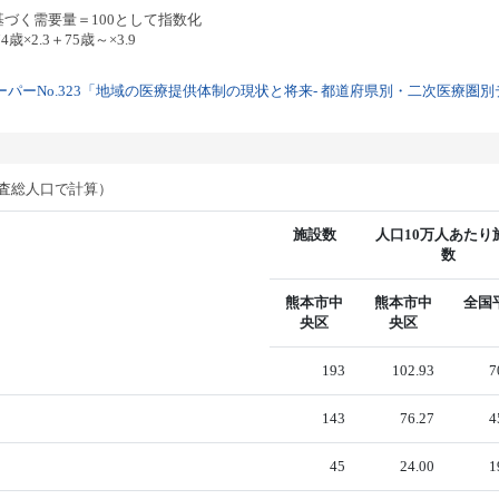
基づく需要量＝100として指数化
歳×2.3＋75歳～×3.9
パーNo.323「地域の医療提供体制の現状と将来- 都道府県別・二次医療圏別デー
調査総人口で計算）
施設数
人口10万人あたり
数
熊本市中
熊本市中
全国
央区
央区
193
102.93
7
143
76.27
4
45
24.00
1