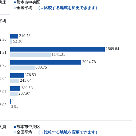
病床
■
熊本市中央区
■
全国平均
（→比較する地域を変更できます）
平均
219.73
2.30
52.30
2669.84
1.31
1141.31
2004.78
3.75
683.75
376.53
5.64
245.64
280.53
7.97
207.97
8
3.95
3.95
人員
■
熊本市中央区
■
全国平均
（→比較する地域を変更できます）