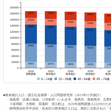
200000
22252
25390
180000
27511
28865
301
160000
22224
21297
21504
22492
243
140000
62693
62880
61190
58227
120000
544
100000
80000
59462
57847
56312
55144
524
60000
40000
20000
20871
19775
18816
18135
178
0
2020
2025
2030
2035
20
国勢調査
将来推計
将来推計
将来推計
将来
0～14歳
15～39歳
40～64歳
65～74歳
■将来推計人口：国立社会保障・人口問題研究所（2023年12月推計）
・福島県「浜通り地域」13市町村（いわき市、相馬市、南相馬市、広野町
※富岡町、大熊町、双葉町、浪江町は、2020年国勢調査人口が0のた
・静岡県浜松市中央区・浜名区の将来推計人口は、両区に分割された「旧