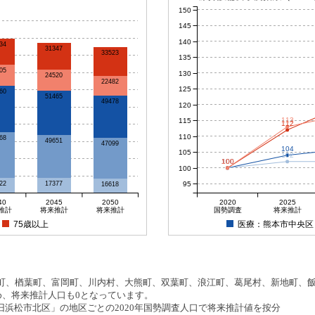
150
145
140
34
31347
33523
135
05
130
24520
22482
125
60
51465
49478
120
113
115
112
110
68
49651
47099
104
105
102
100
100
100
100
100
95
22
17377
16618
40
2045
2050
2020
2025
推計
将来推計
将来推計
国勢調査
将来推計
75歳以上
医療：熊本市中央区
、楢葉町、富岡町、川内村、大熊町、双葉町、浪江町、葛尾村、新地町、飯舘
め、将来推計人口も0となっています。
浜松市北区」の地区ごとの2020年国勢調査人口で将来推計値を按分