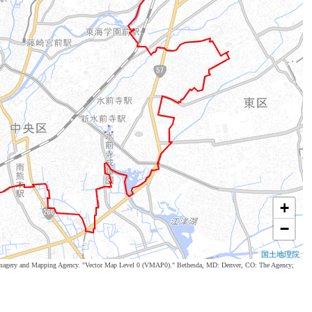
+
−
国土地理院
al Imagery and Mapping Agency. "Vector Map Level 0 (VMAP0)." Bethesda, MD: Denver, CO: The Agency;