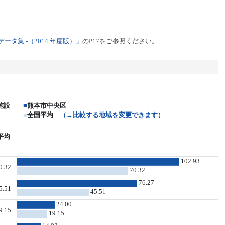
タ集 -（2014 年度版）」
のP17をご参照ください。
施設
■
熊本市中央区
■
全国平均
（→比較する地域を変更できます）
平均
102.93
0.32
70.32
76.27
5.51
45.51
24.00
9.15
19.15