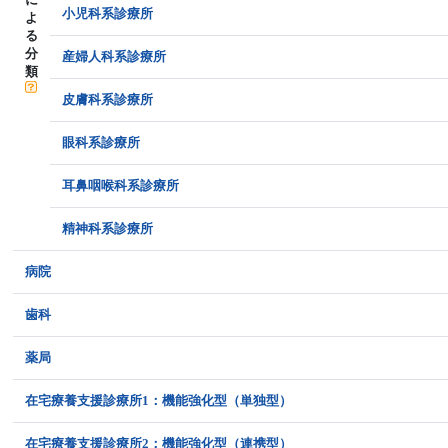
小児科系診療所
よ
る
分
産婦人科系診療所
類
皮膚科系診療所
眼科系診療所
耳鼻咽喉科系診療所
精神科系診療所
病院
歯科
薬局
在宅療養支援診療所1：機能強化型（単独型）
在宅療養支援診療所2：機能強化型（連携型）