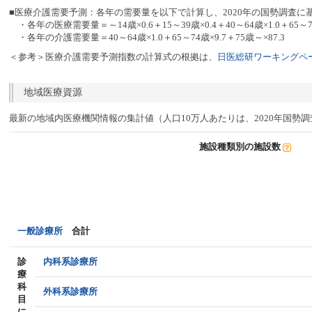
■医療介護需要予測：各年の需要量を以下で計算し、2020年の国勢調査に
・各年の医療需要量＝～14歳×0.6＋15～39歳×0.4＋40～64歳×1.0＋65～74
・各年の介護需要量＝40～64歳×1.0＋65～74歳×9.7＋75歳～×87.3
＜参考＞医療介護需要予測指数の計算式の根拠は、
日医総研ワーキングペー
地域医療資源
最新の地域内医療機関情報の集計値（人口10万人あたりは、2020年国勢
施設種類別の施設数
一般診療所
合計
診
内科系診療所
療
科
外科系診療所
目
に