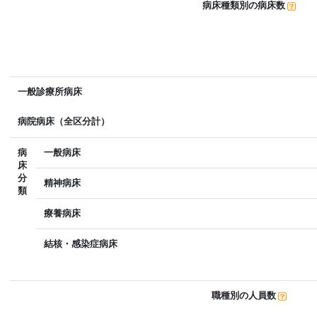
病床種類別の病床数
一般診療所病床
病院病床（全区分計）
病
一般病床
床
分
精神病床
類
療養病床
結核・感染症病床
職種別の人員数