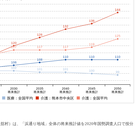
144
136
132
126
125
120
119
117
117
117
110
110
110
108
106
102
101
101
100
99
2030
2035
2040
2045
2050
将来推計
将来推計
将来推計
将来推計
将来推計
医療：全国平均
介護：熊本市中央区
介護：全国平均
村）は、「浜通り地域」全体の将来推計値を2020年国勢調査人口で按分