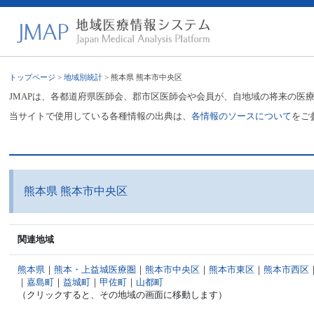
トップページ
>
地域別統計
> 熊本県 熊本市中央区
JMAPは、各都道府県医師会、郡市区医師会や会員が、自地域の将来の医
当サイトで使用している各種情報の出典は、
各情報のソースについて
をご
熊本県 熊本市中央区
関連地域
熊本県
｜
熊本・上益城医療圏
｜
熊本市中央区
｜
熊本市東区
｜
熊本市西区
｜
嘉島町
｜
益城町
｜
甲佐町
｜
山都町
（クリックすると、その地域の画面に移動します）