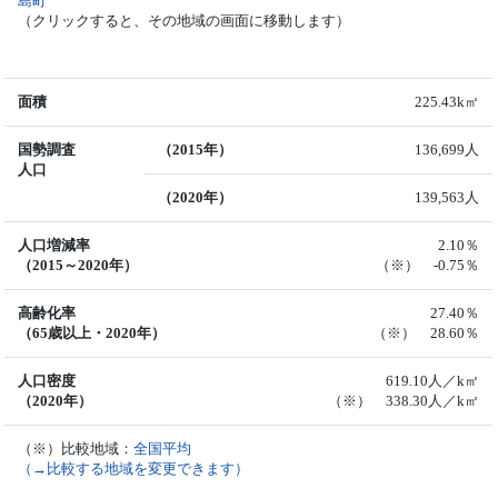
島町
（クリックすると、その地域の画面に移動します）
面積
225.43k㎡
国勢調査
（2015年）
136,699人
人口
（2020年）
139,563人
人口増減率
2.10％
（2015～2020年）
（※） -0.75％
高齢化率
27.40％
（65歳以上・2020年）
（※） 28.60％
人口密度
619.10人／k㎡
（2020年）
（※） 338.30人／k㎡
（※）比較地域：
全国平均
（→比較する地域を変更できます）