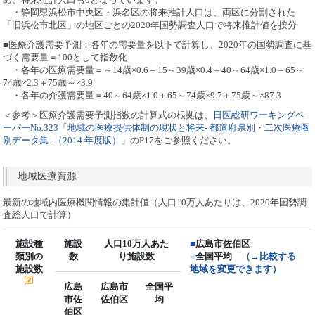
・静岡県浜松市中央区・浜名区の将来推計人口は、両区に分割された
「旧浜松市北区」の地区ごとの2020年国勢調査人口で将来推計値を按分
■医療介護需要予測：各年の需要量を以下で計算し、2020年の国勢調査に基
づく需要量＝100として指数化
・各年の医療需要量＝～14歳×0.6＋15～39歳×0.4＋40～64歳×1.0＋65～
74歳×2.3＋75歳～×3.9
・各年の介護需要量＝40～64歳×1.0＋65～74歳×9.7＋75歳～×87.3
＜参考＞医療介護需要予測指数の計算式の根拠は、
日医総研ワーキングペ
ーパーNo.323「地域の医療提供体制の現状と将来- 都道府県別・二次医療圏
別データ集 -（2014 年度版）」
のP17をご参照ください。
地域医療資源
最新の地域内医療機関情報の集計値（人口10万人あたりは、2020年国勢調
査総人口で計算）
施設種
施設
人口10万人あた
■
広島市佐伯区
類別の
数
り施設数
■
全国平均
（→比較する
施設数
地域を変更できます）
広島
広島市
全国平
市佐
佐伯区
均
伯区