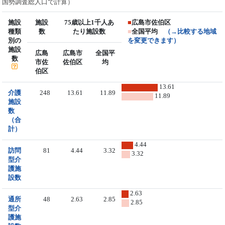
国勢調査総人口で計算）
施設
施設
75歳以上1千人あ
■
広島市佐伯区
種類
数
たり施設数
■
全国平均
（→比較する地域
別の
を変更できます）
施設
広島
広島市
全国平
数
市佐
佐伯区
均
伯区
13.61
介護
248
13.61
11.89
11.89
施設
数
（合
計）
4.44
訪問
81
4.44
3.32
3.32
型介
護施
設数
2.63
通所
48
2.63
2.85
2.85
型介
護施