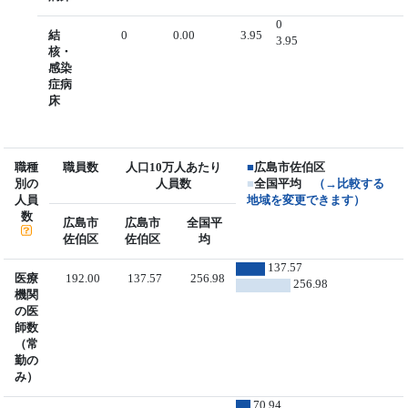
0
結
0
0.00
3.95
3.95
核・
感染
症病
床
職種
職員数
人口10万人あたり
■
広島市佐伯区
別の
人員数
■
全国平均
（→比較する
人員
地域を変更できます）
数
広島市
広島市
全国平
佐伯区
佐伯区
均
137.57
医療
192.00
137.57
256.98
256.98
機関
の医
師数
（常
勤の
み）
70.94