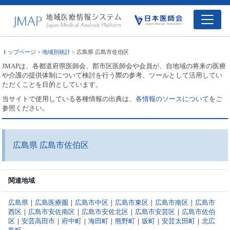
トップページ
>
地域別統計
> 広島県 広島市佐伯区
JMAPは、各都道府県医師会、郡市区医師会や会員が、自地域の将来の医療
や介護の提供体制について検討を行う際の参考、ツールとして活用してい
ただくことを目的としています。
当サイトで使用している各種情報の出典は、
各情報のソースについて
をご
参照ください。
広島県 広島市佐伯区
関連地域
広島県
｜
広島医療圏
｜
広島市中区
｜
広島市東区
｜
広島市南区
｜
広島市
西区
｜
広島市安佐南区
｜
広島市安佐北区
｜
広島市安芸区
｜
広島市佐伯
区
｜
安芸高田市
｜
府中町
｜
海田町
｜
熊野町
｜
坂町
｜
安芸太田町
｜
北広