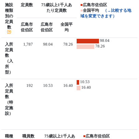
施設
定員数
75歳以上1千人あ
■
広島市佐伯区
種類
たり定員数
■
全国平均
（→比較する地
別の
域を変更できます）
定員
広島市
広島市
全国平
数
佐伯区
佐伯区
均
98.04
入所
1,787
98.04
78.26
78.26
定員
数
（入
所
型）
10.53
入所
192
10.53
16.40
16.40
定員
数
（特
定施
設）
職種
職員数
75歳以上1千人あ
■
広島市佐伯区