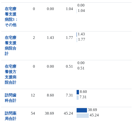
0.00
在宅療
0
0.00
1.04
1.04
養支援
病院3：
その他
1.43
在宅療
2
1.43
1.77
1.77
養支援
病院合
計
0.00
在宅療
0
0.00
0.51
0.51
養後方
支援病
院合計
8.60
訪問歯
12
8.60
7.31
7.31
科合計
38.69
訪問薬
54
38.69
45.24
45.24
局合計