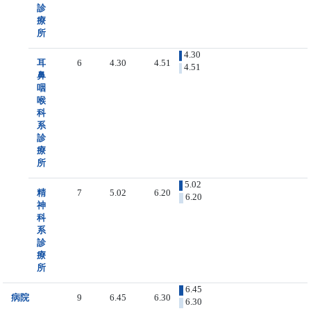
診
療
所
4.30
耳
6
4.30
4.51
4.51
鼻
咽
喉
科
系
診
療
所
5.02
精
7
5.02
6.20
6.20
神
科
系
診
療
所
6.45
病院
9
6.45
6.30
6.30