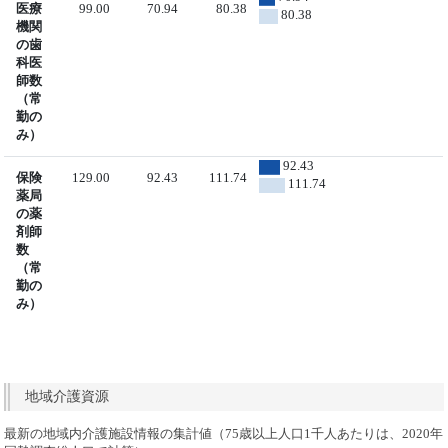
医療
99.00
70.94
80.38
80.38
機関
の歯
科医
師数
（常
勤の
み）
92.43
保険
129.00
92.43
111.74
111.74
薬局
の薬
剤師
数
（常
勤の
み）
地域介護資源
最新の地域内介護施設情報の集計値（75歳以上人口1千人あたりは、2020年