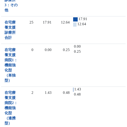
3：その
他
17.91
在宅療
25
17.91
12.64
12.64
養支援
診療所
合計
0.00
在宅療
0
0.00
0.25
0.25
養支援
病院1：
機能強
化型
（単独
型）
1.43
在宅療
2
1.43
0.48
0.48
養支援
病院2：
機能強
化型
（連携
型）