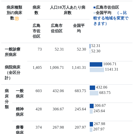
病床種類
病床
人口10万人あたり病
■
広島市佐伯区
別の病床
数
床数
■
全国平均
（→比
数
較する地域を変更で
きます）
広島
広島市
全国平
市佐
佐伯区
均
伯区
52.31
一般診療
73
52.31
52.30
52.30
所病床
1006.71
病院病床
1,405
1,006.71
1,141.31
1141.31
（全区分
計）
432.06
病
一般
603
432.06
683.75
683.75
床
病床
分
306.67
類
精神
428
306.67
245.64
245.64
病床
267.98
療養
374
267.98
207.97
207.97
病床