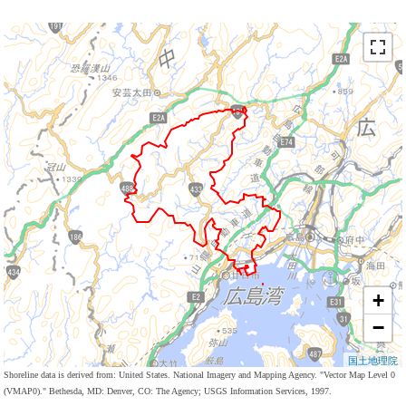
+
−
国土地理院
Shoreline data is derived from: United States. National Imagery and Mapping Agency. "Vector Map Level 0
(VMAP0)." Bethesda, MD: Denver, CO: The Agency; USGS Information Services, 1997.