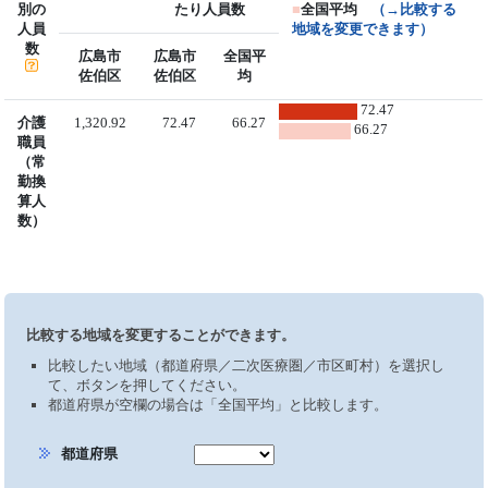
別の
たり人員数
■
全国平均
（→比較する
人員
地域を変更できます）
数
広島市
広島市
全国平
佐伯区
佐伯区
均
72.47
介護
1,320.92
72.47
66.27
66.27
職員
（常
勤換
算人
数）
比較する地域を変更することができます。
比較したい地域（都道府県／二次医療圏／市区町村）を選択し
て、ボタンを押してください。
都道府県が空欄の場合は「全国平均」と比較します。
都道府県