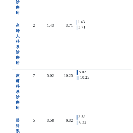
診
療
所
1.43
産
2
1.43
3.71
3.71
婦
人
科
系
診
療
所
5.02
皮
7
5.02
10.25
10.25
膚
科
系
診
療
所
3.58
眼
5
3.58
6.32
6.32
科
系