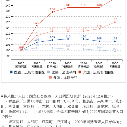
138
138
138
140
134
135
130
125
125
122
119
120
117
117
117
113
115
110
110
109
108
108
110
107
105
102
102
101
101
100
100
100
100
100
99
100
95
2020
2025
2030
2035
2040
2045
2050
国勢調査
将来推計
将来推計
将来推計
将来推計
将来推計
将来推計
医療：広島市佐伯区
医療：全国平均
介護：広島市佐伯区
介護：全国平均
■将来推計人口：国立社会保障・人口問題研究所（2023年12月推計）
・福島県「浜通り地域」13市町村（いわき市、相馬市、南相馬市、広野
町、楢葉町、富岡町、川内村、大熊町、双葉町、浪江町、葛尾村、新地
町、飯舘村）は、「浜通り地域」全体の将来推計値を2020年国勢調査人口
で按分
※富岡町、大熊町、双葉町、浪江町は、2020年国勢調査人口が0のた
め、将来推計人口も0となっています。