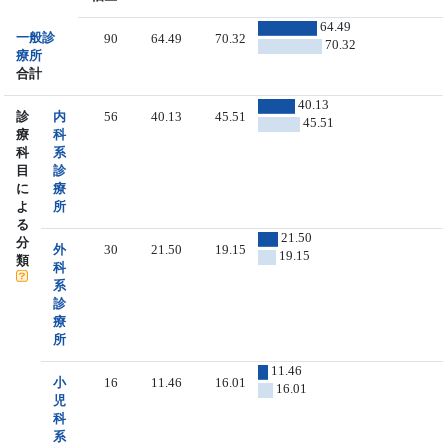
64.49
一般診
90
64.49
70.32
70.32
療所
合計
40.13
診
内
56
40.13
45.51
45.51
療
科
科
系
目
診
に
療
よ
所
る
21.50
分
外
30
21.50
19.15
19.15
類
科
系
診
療
所
11.46
小
16
11.46
16.01
16.01
児
科
系