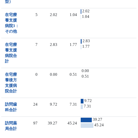
型）
2.02
在宅療
5
2.02
1.04
1.04
養支援
病院3：
その他
2.83
在宅療
7
2.83
1.77
1.77
養支援
病院合
計
0.00
在宅療
0
0.00
0.51
0.51
養後方
支援病
院合計
9.72
訪問歯
24
9.72
7.31
7.31
科合計
39.27
訪問薬
97
39.27
45.24
45.24
局合計