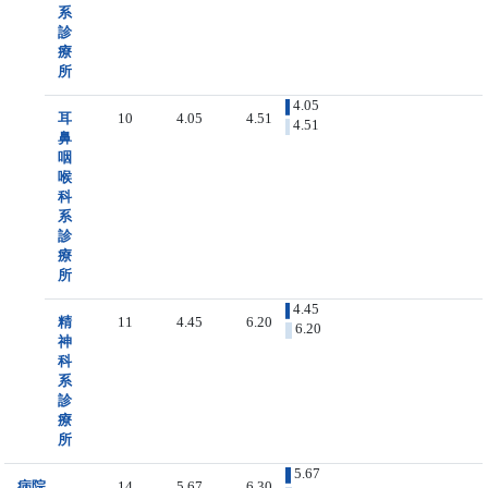
系
診
療
所
4.05
耳
10
4.05
4.51
4.51
鼻
咽
喉
科
系
診
療
所
4.45
精
11
4.45
6.20
6.20
神
科
系
診
療
所
5.67
病院
14
5.67
6.30