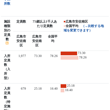
所数
施設
定員数
75歳以上1千人あ
■
広島市安佐南区
種類
たり定員数
■
全国平均
（→比較する地
別の
域を変更できます）
定員
広島市
広島市
全国平
数
安佐南
安佐南
均
区
区
73.30
入所
1,977
73.30
78.26
78.26
定員
数
（入
所
型）
25.18
入所
679
25.18
16.40
16.40
定員
数
（特
定施