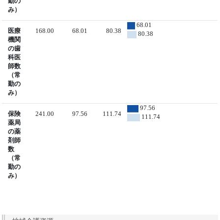
勤の
み）
68.01
医療
168.00
68.01
80.38
80.38
機関
の歯
科医
師数
（常
勤の
み）
97.56
保険
241.00
97.56
111.74
111.74
薬局
の薬
剤師
数
（常
勤の
み）