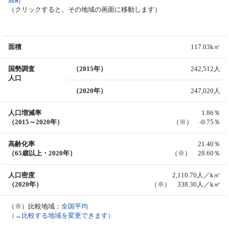
島町
（クリックすると、その地域の画面に移動します）
面積
117.03k㎡
国勢調査
（2015年）
242,512人
人口
（2020年）
247,020人
人口増減率
1.86％
（2015～2020年）
（※） -0.75％
高齢化率
21.40％
（65歳以上・2020年）
（※） 28.60％
人口密度
2,110.70人／k㎡
（2020年）
（※） 338.30人／k㎡
（※）比較地域：
全国平均
（→比較する地域を変更できます）