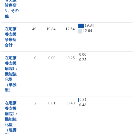
診療所
3：その
他
19.84
在宅療
49
19.84
12.64
12.64
養支援
診療所
合計
0.00
在宅療
0
0.00
0.25
0.25
養支援
病院1：
機能強
化型
（単独
型）
0.81
在宅療
2
0.81
0.48
0.48
養支援
病院2：
機能強
化型
（連携