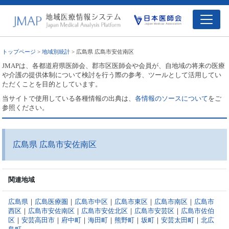
トップページ
>
地域別統計
> 広島県 広島市安佐南区
JMAPは、各都道府県医師会、郡市区医師会や会員が、自地域の将来の医療
や介護の提供体制について検討を行う際の参考、ツールとして活用してい
ただくことを目的としています。
当サイトで使用している各種情報の出典は、
各情報のソースについて
をご
参照ください。
広島県 広島市安佐南区
関連地域
広島県
｜
広島医療圏
｜
広島市中区
｜
広島市東区
｜
広島市南区
｜
広島市
西区
｜
広島市安佐南区
｜
広島市安佐北区
｜
広島市安芸区
｜
広島市佐伯
区
｜
安芸高田市
｜
府中町
｜
海田町
｜
熊野町
｜
坂町
｜
安芸太田町
｜
北広