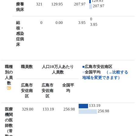
129.95
療養
321
129.95
207.97
207.97
病床
0
結
0
0.00
3.95
3.95
核・
感染
症病
床
職種
職員数
人口10万人あたり
■
広島市安佐南区
別の
人員数
■
全国平均
（→比較する
人員
地域を変更できます）
数
広島市
広島市
全国平
安佐南
安佐南
均
区
区
133.19
医療
329.00
133.19
256.98
256.98
機関
の医
師数
（常