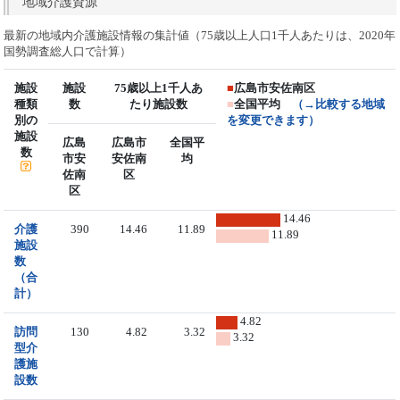
地域介護資源
最新の地域内介護施設情報の集計値（75歳以上人口1千人あたりは、2020年
国勢調査総人口で計算）
施設
施設
75歳以上1千人あ
■
広島市安佐南区
種類
数
たり施設数
■
全国平均
（→比較する地域
別の
を変更できます）
施設
広島
広島市
全国平
数
市安
安佐南
均
佐南
区
区
14.46
介護
390
14.46
11.89
11.89
施設
数
（合
計）
4.82
訪問
130
4.82
3.32
3.32
型介
護施
設数