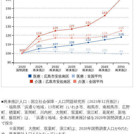
150
142
140
131
127
130
125
125
119
119
118
117
117
117
120
115
113
112
109
107
110
105
102
102
101
101
100
100
100
100
100
99
100
90
2020
2025
2030
2035
2040
2045
2050
国勢調査
将来推計
将来推計
将来推計
将来推計
将来推計
将来推計
医療：広島市安佐南区
医療：全国平均
介護：広島市安佐南区
介護：全国平均
■将来推計人口：国立社会保障・人口問題研究所（2023年12月推計）
・福島県「浜通り地域」13市町村（いわき市、相馬市、南相馬市、広野
町、楢葉町、富岡町、川内村、大熊町、双葉町、浪江町、葛尾村、新地
町、飯舘村）は、「浜通り地域」全体の将来推計値を2020年国勢調査人口
で按分
※富岡町、大熊町、双葉町、浪江町は、2020年国勢調査人口が0のた
め、将来推計人口も0となっています。