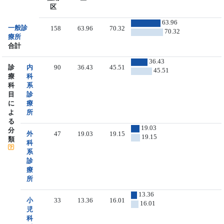
区
63.96
一般診
158
63.96
70.32
70.32
療所
合計
36.43
診
内
90
36.43
45.51
45.51
療
科
科
系
目
診
に
療
よ
所
る
19.03
分
外
47
19.03
19.15
19.15
類
科
系
診
療
所
13.36
小
33
13.36
16.01
16.01
児
科