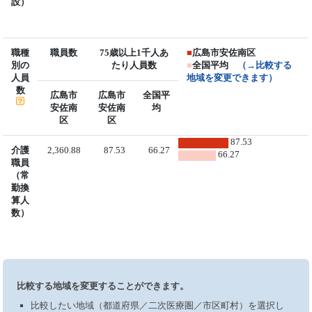
設）
職種
職員数
75歳以上1千人あ
■
広島市安佐南区
別の
たり人員数
■
全国平均
（→比較する
人員
地域を変更できます）
数
広島市
広島市
全国平
安佐南
安佐南
均
区
区
87.53
介護
2,360.88
87.53
66.27
66.27
職員
（常
勤換
算人
数）
比較する地域を変更することができます。
比較したい地域（都道府県／二次医療圏／市区町村）を選択し