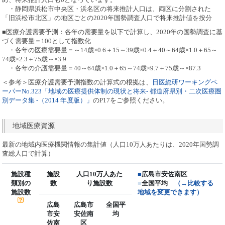
・静岡県浜松市中央区・浜名区の将来推計人口は、両区に分割された
「旧浜松市北区」の地区ごとの2020年国勢調査人口で将来推計値を按分
■医療介護需要予測：各年の需要量を以下で計算し、2020年の国勢調査に基
づく需要量＝100として指数化
・各年の医療需要量＝～14歳×0.6＋15～39歳×0.4＋40～64歳×1.0＋65～
74歳×2.3＋75歳～×3.9
・各年の介護需要量＝40～64歳×1.0＋65～74歳×9.7＋75歳～×87.3
＜参考＞医療介護需要予測指数の計算式の根拠は、
日医総研ワーキングペ
ーパーNo.323「地域の医療提供体制の現状と将来- 都道府県別・二次医療圏
別データ集 -（2014 年度版）」
のP17をご参照ください。
地域医療資源
最新の地域内医療機関情報の集計値（人口10万人あたりは、2020年国勢調
査総人口で計算）
施設種
施設
人口10万人あた
■
広島市安佐南区
類別の
数
り施設数
■
全国平均
（→比較する
施設数
地域を変更できます）
広島
広島市
全国平
市安
安佐南
均
佐南
区