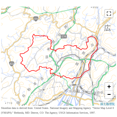
+
−
国土地理院
Shoreline data is derived from: United States. National Imagery and Mapping Agency. "Vector Map Level 0
(VMAP0)." Bethesda, MD: Denver, CO: The Agency; USGS Information Services, 1997.