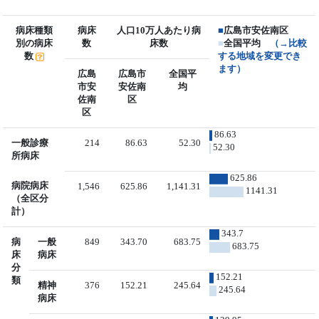
病床種類
病床
人口10万人あたり病
■
広島市安佐南区
別の病床
数
床数
■
全国平均
（→比較
数
する地域を変更でき
ます）
広島
広島市
全国平
市安
安佐南
均
佐南
区
区
86.63
一般診療
214
86.63
52.30
52.30
所病床
625.86
病院病床
1,546
625.86
1,141.31
1141.31
（全区分
計）
343.7
病
一般
849
343.70
683.75
683.75
床
病床
分
152.21
類
精神
376
152.21
245.64
245.64
病床