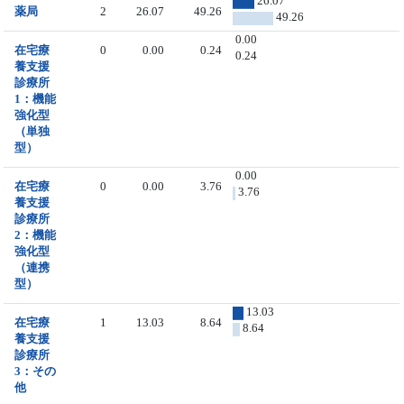
26.07
薬局
2
26.07
49.26
49.26
0.00
在宅療
0
0.00
0.24
0.24
養支援
診療所
1：機能
強化型
（単独
型）
0.00
在宅療
0
0.00
3.76
3.76
養支援
診療所
2：機能
強化型
（連携
型）
13.03
在宅療
1
13.03
8.64
8.64
養支援
診療所
3：その
他