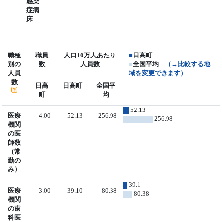
感染
症病
床
職種
職員
人口10万人あたり
■
日高町
別の
数
人員数
■
全国平均
（→比較する地
人員
域を変更できます）
数
日高
日高町
全国平
町
均
52.13
医療
4.00
52.13
256.98
256.98
機関
の医
師数
（常
勤の
み）
39.1
医療
3.00
39.10
80.38
80.38
機関
の歯
科医