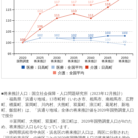
117
117
117
116
115
113
113
111
111
110
106
105
103
103
102
102
102
102
102
102
101
101
100
100
100
100
100
99
100
95
2020
2025
2030
2035
2040
2045
2050
国勢調査
将来推計
将来推計
将来推計
将来推計
将来推計
将来推計
医療：日高町
医療：全国平均
介護：日高町
介護：全国平均
■将来推計人口：国立社会保障・人口問題研究所（2023年12月推計）
・福島県「浜通り地域」13市町村（いわき市、相馬市、南相馬市、広野
町、楢葉町、富岡町、川内村、大熊町、双葉町、浪江町、葛尾村、新地
町、飯舘村）は、「浜通り地域」全体の将来推計値を2020年国勢調査人口
で按分
※富岡町、大熊町、双葉町、浪江町は、2020年国勢調査人口が0のた
め、将来推計人口も0となっています。
・静岡県浜松市中央区・浜名区の将来推計人口は、両区に分割された
「旧浜松市北区」の地区ごとの2020年国勢調査人口で将来推計値を按分