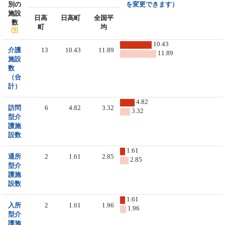
別の
を変更できます）
施設
日高
日高町
全国平
数
町
均
10.43
介護
13
10.43
11.89
11.89
施設
数
（合
計）
4.82
訪問
6
4.82
3.32
3.32
型介
護施
設数
1.61
通所
2
1.61
2.85
2.85
型介
護施
設数
1.61
入所
2
1.61
1.96
1.96
型介
護施