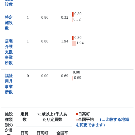
設数
0.80
特定
1
0.80
0.32
0.32
施設
数
0.80
居宅
1
0.80
1.94
1.94
介護
支援
事業
所数
0.00
福祉
0
0.00
0.69
0.69
用具
事業
所数
施設
定員
75歳以上1千人あ
■
日高町
種類
数
たり定員数
■
全国平均
（→比較する地域
別の
を変更できます）
定員
日高
日高町
全国平