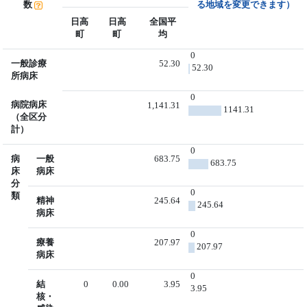
数
る地域を変更できます）
日高
日高
全国平
町
町
均
0
一般診療
52.30
52.30
所病床
0
病院病床
1,141.31
1141.31
（全区分
計）
0
病
一般
683.75
683.75
床
病床
分
0
類
精神
245.64
245.64
病床
0
療養
207.97
207.97
病床
0
結
0
0.00
3.95
3.95
核・