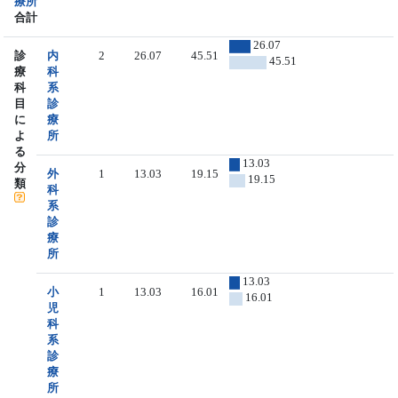
療所
合計
26.07
診
内
2
26.07
45.51
45.51
療
科
科
系
目
診
に
療
よ
所
る
13.03
分
外
1
13.03
19.15
19.15
類
科
系
診
療
所
13.03
小
1
13.03
16.01
16.01
児
科
系
診
療
所