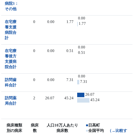
病院3：
その他
0.00
在宅療
0
0.00
1.77
1.77
養支援
病院合
計
0.00
在宅療
0
0.00
0.51
0.51
養後方
支援病
院合計
0.00
訪問歯
0
0.00
7.31
7.31
科合計
26.07
訪問薬
2
26.07
45.24
45.24
局合計
病床種類
病床
人口10万人あたり
■
日高町
別の病床
数
病床数
■
全国平均
（→比較す