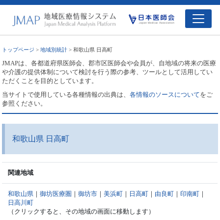
トップページ
>
地域別統計
> 和歌山県 日高町
JMAPは、各都道府県医師会、郡市区医師会や会員が、自地域の将来の医療
や介護の提供体制について検討を行う際の参考、ツールとして活用してい
ただくことを目的としています。
当サイトで使用している各種情報の出典は、
各情報のソースについて
をご
参照ください。
和歌山県 日高町
関連地域
和歌山県
｜
御坊医療圏
｜
御坊市
｜
美浜町
｜
日高町
｜
由良町
｜
印南町
｜
日高川町
（クリックすると、その地域の画面に移動します）