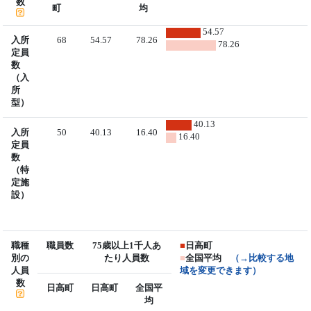
数
町
均
54.57
入所
68
54.57
78.26
78.26
定員
数
（入
所
型）
40.13
入所
50
40.13
16.40
16.40
定員
数
（特
定施
設）
職種
職員数
75歳以上1千人あ
■
日高町
別の
たり人員数
■
全国平均
（→比較する地
人員
域を変更できます）
数
日高町
日高町
全国平
均