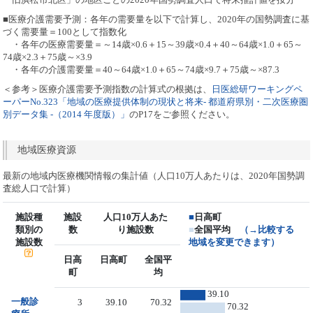
■医療介護需要予測：各年の需要量を以下で計算し、2020年の国勢調査に基
づく需要量＝100として指数化
・各年の医療需要量＝～14歳×0.6＋15～39歳×0.4＋40～64歳×1.0＋65～
74歳×2.3＋75歳～×3.9
・各年の介護需要量＝40～64歳×1.0＋65～74歳×9.7＋75歳～×87.3
＜参考＞医療介護需要予測指数の計算式の根拠は、
日医総研ワーキングペ
ーパーNo.323「地域の医療提供体制の現状と将来- 都道府県別・二次医療圏
別データ集 -（2014 年度版）」
のP17をご参照ください。
地域医療資源
最新の地域内医療機関情報の集計値（人口10万人あたりは、2020年国勢調
査総人口で計算）
施設種
施設
人口10万人あた
■
日高町
類別の
数
り施設数
■
全国平均
（→比較する
施設数
地域を変更できます）
日高
日高町
全国平
町
均
39.10
一般診
3
39.10
70.32
70.32