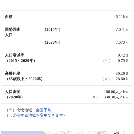
面積
46.21k㎡
国勢調査
（2015年）
7,641人
人口
（2020年）
7,673人
人口増減率
0.42％
（2015～2020年）
（※） -0.75％
高齢化率
30.20％
（65歳以上・2020年）
（※） 28.60％
人口密度
166.00人／k㎡
（2020年）
（※） 338.30人／k㎡
（※）比較地域：
全国平均
（→比較する地域を変更できます）