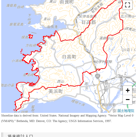
+
−
国土地理院
Shoreline data is derived from: United States. National Imagery and Mapping Agency. "Vector Map Level 0
(VMAP0)." Bethesda, MD: Denver, CO: The Agency; USGS Information Services, 1997.
将来推計人口