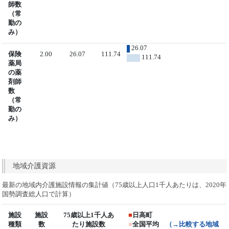
師数
（常
勤の
み）
26.07
保険
2.00
26.07
111.74
111.74
薬局
の薬
剤師
数
（常
勤の
み）
地域介護資源
最新の地域内介護施設情報の集計値（75歳以上人口1千人あたりは、2020年
国勢調査総人口で計算）
施設
施設
75歳以上1千人あ
■
日高町
種類
数
たり施設数
■
全国平均
（→比較する地域