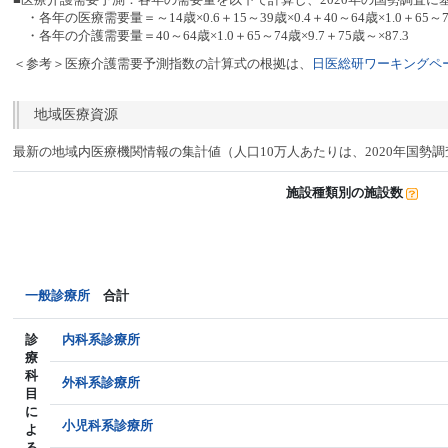
・各年の医療需要量＝～14歳×0.6＋15～39歳×0.4＋40～64歳×1.0＋65～74
・各年の介護需要量＝40～64歳×1.0＋65～74歳×9.7＋75歳～×87.3
＜参考＞医療介護需要予測指数の計算式の根拠は、
日医総研ワーキングペー
地域医療資源
最新の地域内医療機関情報の集計値（人口10万人あたりは、2020年国勢
施設種類別の施設数
一般診療所
合計
診
内科系診療所
療
科
外科系診療所
目
に
小児科系診療所
よ
る