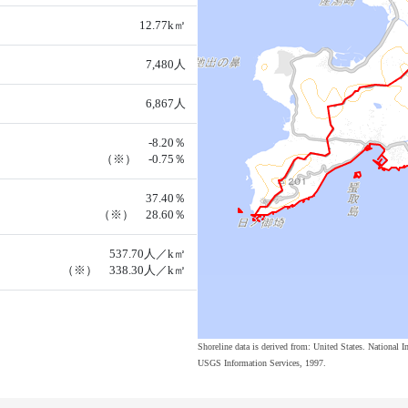
12.77k㎡
7,480人
6,867人
-8.20％
（※） -0.75％
37.40％
（※） 28.60％
537.70人／k㎡
（※） 338.30人／k㎡
Shoreline data is derived from: United States. Nation
USGS Information Services, 1997.