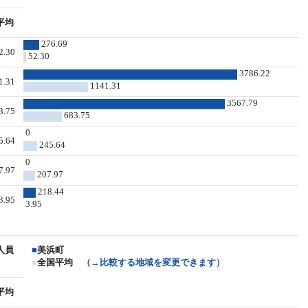
平均
276.69
2.30
52.30
3786.22
1.31
1141.31
3567.79
3.75
683.75
0
5.64
245.64
0
7.97
207.97
218.44
3.95
3.95
人員
■
美浜町
■
全国平均
（→比較する地域を変更できます）
平均