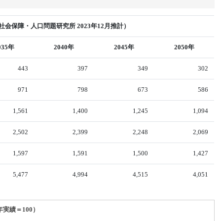
会保障・人口問題研究所 2023年12月推計）
035年
2040年
2045年
2050年
443
397
349
302
971
798
673
586
1,561
1,400
1,245
1,094
2,502
2,399
2,248
2,069
1,597
1,591
1,500
1,427
5,477
4,994
4,515
4,051
年実績＝100）