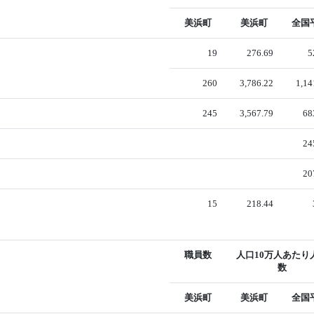
美浜町
美浜町
全国
19
276.69
5
260
3,786.22
1,14
245
3,567.79
68
24
20
15
218.44
職員数
人口10万人あたり
数
美浜町
美浜町
全国