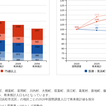
130
125
120
113
115
108
110
91
105
102
1500
100
100
100
100
99
100
1427
95
8
748
90
642
00
85
1245
1094
80
75
8
673
586
70
7
349
302
40
2045
2050
2020
2025
推計
将来推計
将来推計
国勢調査
将来推計
75歳以上
医療：美浜町
、楢葉町、富岡町、川内村、大熊町、双葉町、浪江町、葛尾村、新地町、飯舘
め、将来推計人口も0となっています。
浜松市北区」の地区ごとの2020年国勢調査人口で将来推計値を按分
基づく需要量＝100として指数化