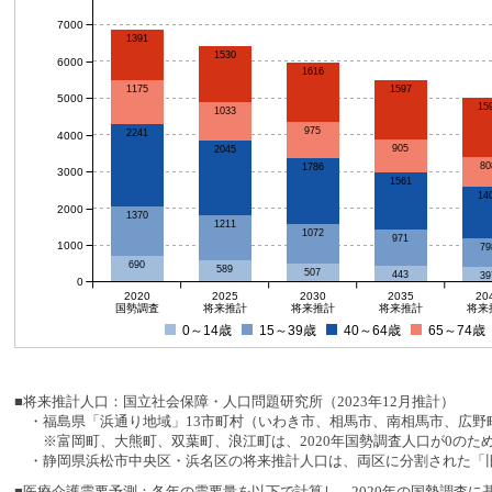
7000
1391
1530
6000
1616
1597
1175
5000
15
1033
975
2241
4000
905
2045
80
1786
3000
1561
14
2000
1370
1211
1072
971
1000
79
690
589
507
443
39
0
2020
2025
2030
2035
20
国勢調査
将来推計
将来推計
将来推計
将来
0～14歳
15～39歳
40～64歳
65～74歳
■将来推計人口：国立社会保障・人口問題研究所（2023年12月推計）
・福島県「浜通り地域」13市町村（いわき市、相馬市、南相馬市、広野町
※富岡町、大熊町、双葉町、浪江町は、2020年国勢調査人口が0のた
・静岡県浜松市中央区・浜名区の将来推計人口は、両区に分割された「旧
■医療介護需要予測：各年の需要量を以下で計算し、2020年の国勢調査に