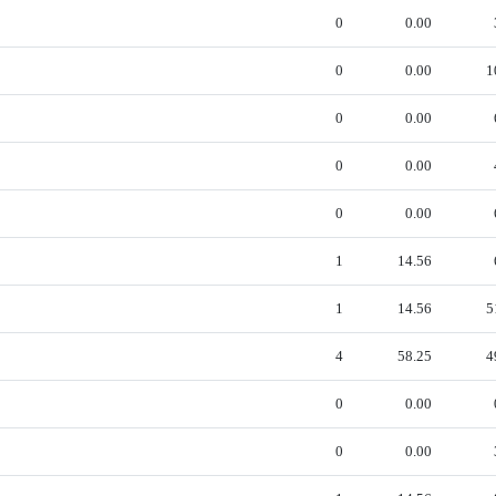
0
0.00
0
0.00
1
0
0.00
0
0.00
0
0.00
1
14.56
1
14.56
5
4
58.25
4
0
0.00
0
0.00