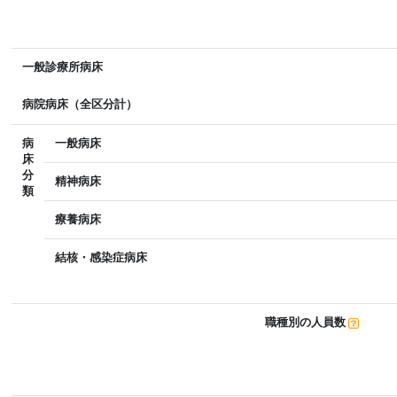
一般診療所病床
病院病床（全区分計）
病
一般病床
床
分
精神病床
類
療養病床
結核・感染症病床
職種別の人員数