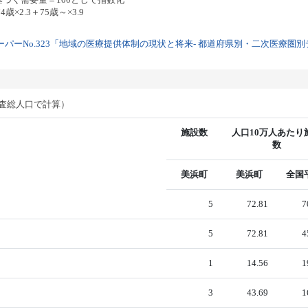
歳×2.3＋75歳～×3.9
パーNo.323「地域の医療提供体制の現状と将来- 都道府県別・二次医療圏別デー
調査総人口で計算）
施設数
人口10万人あたり
数
美浜町
美浜町
全国
5
72.81
7
5
72.81
4
1
14.56
1
3
43.69
1