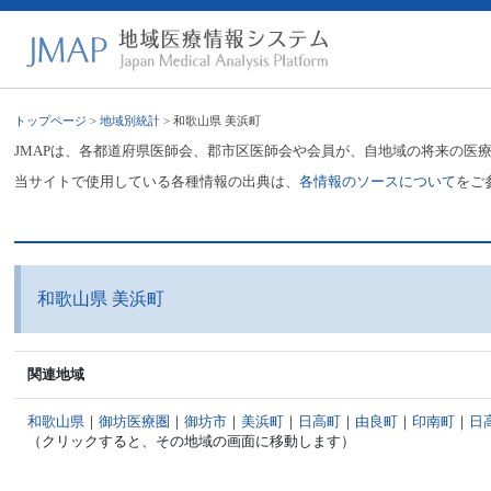
トップページ
>
地域別統計
> 和歌山県 美浜町
JMAPは、各都道府県医師会、郡市区医師会や会員が、自地域の将来の医
当サイトで使用している各種情報の出典は、
各情報のソースについて
をご
和歌山県 美浜町
関連地域
和歌山県
｜
御坊医療圏
｜
御坊市
｜
美浜町
｜
日高町
｜
由良町
｜
印南町
｜
日
（クリックすると、その地域の画面に移動します）