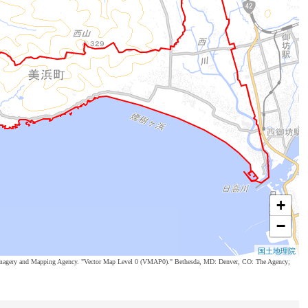
+
−
国土地理院
al Imagery and Mapping Agency. "Vector Map Level 0 (VMAP0)." Bethesda, MD: Denver, CO: The Agency;