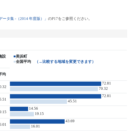
タ集 -（2014 年度版）」
のP17をご参照ください。
施設
■
美浜町
■
全国平均
（→比較する地域を変更できます）
平均
72.81
0.32
70.32
72.81
5.51
45.51
14.56
9.15
19.15
43.69
6.01
16.01