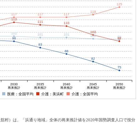
125
119
117
117
117
113
111
110
103
102
101
101
100
99
98
98
93
88
82
75
2030
2035
2040
2045
2050
将来推計
将来推計
将来推計
将来推計
将来推計
医療：全国平均
介護：美浜町
介護：全国平均
村）は、「浜通り地域」全体の将来推計値を2020年国勢調査人口で按分