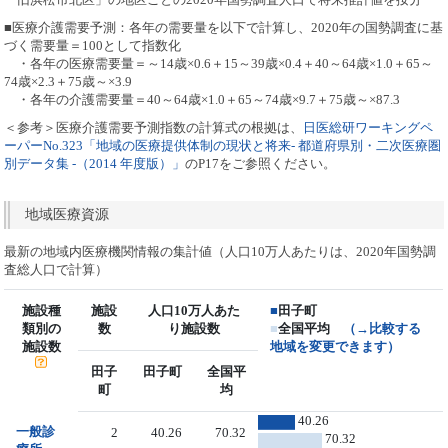
■医療介護需要予測：各年の需要量を以下で計算し、2020年の国勢調査に基
づく需要量＝100として指数化
・各年の医療需要量＝～14歳×0.6＋15～39歳×0.4＋40～64歳×1.0＋65～
74歳×2.3＋75歳～×3.9
・各年の介護需要量＝40～64歳×1.0＋65～74歳×9.7＋75歳～×87.3
＜参考＞医療介護需要予測指数の計算式の根拠は、
日医総研ワーキングペ
ーパーNo.323「地域の医療提供体制の現状と将来- 都道府県別・二次医療圏
別データ集 -（2014 年度版）」
のP17をご参照ください。
地域医療資源
最新の地域内医療機関情報の集計値（人口10万人あたりは、2020年国勢調
査総人口で計算）
施設種
施設
人口10万人あた
■
田子町
類別の
数
り施設数
■
全国平均
（→比較する
施設数
地域を変更できます）
田子
田子町
全国平
町
均
40.26
一般診
2
40.26
70.32
70.32