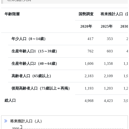
年齢階層
国勢調査
将来推計人口（国
2020年
2025年
203
年少人口（0～14歳）
417
353
2
生産年齢人口1（15～39歳）
762
603
4
生産年齢人口2（40～64歳）
1,606
1,358
1,
高齢者人口（65歳以上）
2,183
2,109
1,
後期高齢者人口（75歳以上＝再掲）
1,193
1,203
1,
総人口
4,968
4,423
3,
将来推計人口（人）
5500