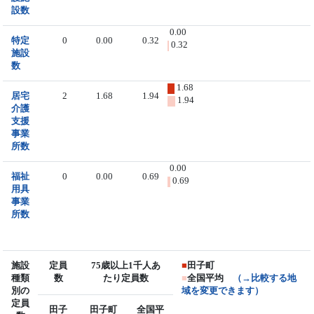
設数
0.00
特定
0
0.00
0.32
0.32
施設
数
1.68
居宅
2
1.68
1.94
1.94
介護
支援
事業
所数
0.00
福祉
0
0.00
0.69
0.69
用具
事業
所数
施設
定員
75歳以上1千人あ
■
田子町
種類
数
たり定員数
■
全国平均
（→比較する地
別の
域を変更できます）
定員
田子
田子町
全国平