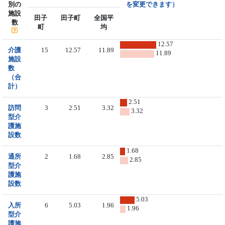
別の
を変更できます）
施設
田子
田子町
全国平
数
町
均
12.57
介護
15
12.57
11.89
11.89
施設
数
（合
計）
2.51
訪問
3
2.51
3.32
3.32
型介
護施
設数
1.68
通所
2
1.68
2.85
2.85
型介
護施
設数
5.03
入所
6
5.03
1.96
1.96
型介
護施