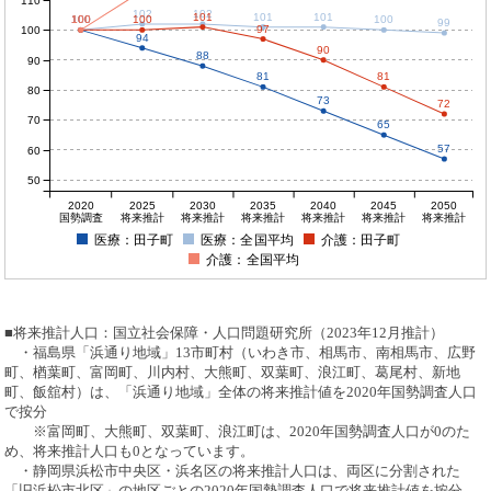
110
102
102
101
101
101
100
100
100
100
100
100
99
97
100
94
90
88
90
81
81
80
73
72
70
65
57
60
50
2020
2025
2030
2035
2040
2045
2050
国勢調査
将来推計
将来推計
将来推計
将来推計
将来推計
将来推計
医療：田子町
医療：全国平均
介護：田子町
介護：全国平均
■将来推計人口：国立社会保障・人口問題研究所（2023年12月推計）
・福島県「浜通り地域」13市町村（いわき市、相馬市、南相馬市、広野
町、楢葉町、富岡町、川内村、大熊町、双葉町、浪江町、葛尾村、新地
町、飯舘村）は、「浜通り地域」全体の将来推計値を2020年国勢調査人口
で按分
※富岡町、大熊町、双葉町、浪江町は、2020年国勢調査人口が0のた
め、将来推計人口も0となっています。
・静岡県浜松市中央区・浜名区の将来推計人口は、両区に分割された
「旧浜松市北区」の地区ごとの2020年国勢調査人口で将来推計値を按分