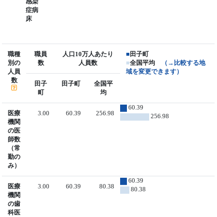
感染
症病
床
職種
職員
人口10万人あたり
■
田子町
別の
数
人員数
■
全国平均
（→比較する地
人員
域を変更できます）
数
田子
田子町
全国平
町
均
60.39
医療
3.00
60.39
256.98
256.98
機関
の医
師数
（常
勤の
み）
60.39
医療
3.00
60.39
80.38
80.38
機関
の歯
科医