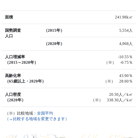
面積
241.98k㎡
国勢調査
（2015年）
5,554人
人口
（2020年）
4,968人
人口増減率
-10.55％
（2015～2020年）
（※） -0.75％
高齢化率
43.90％
（65歳以上・2020年）
（※） 28.60％
人口密度
20.50人／k㎡
（2020年）
（※） 338.30人／k㎡
（※）比較地域：
全国平均
（→比較する地域を変更できます）