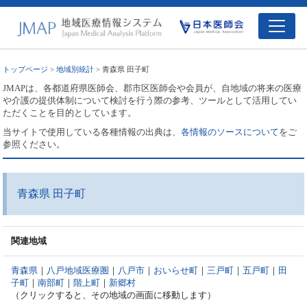
トップページ
>
地域別統計
> 青森県 田子町
JMAPは、各都道府県医師会、郡市区医師会や会員が、自地域の将来の医療
や介護の提供体制について検討を行う際の参考、ツールとして活用してい
ただくことを目的としています。
当サイトで使用している各種情報の出典は、
各情報のソースについて
をご
参照ください。
青森県 田子町
関連地域
青森県
｜
八戸地域医療圏
｜
八戸市
｜
おいらせ町
｜
三戸町
｜
五戸町
｜
田
子町
｜
南部町
｜
階上町
｜
新郷村
（クリックすると、その地域の画面に移動します）