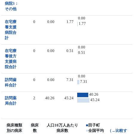
病院3：
その他
0.00
在宅療
0
0.00
1.77
1.77
養支援
病院合
計
0.00
在宅療
0
0.00
0.51
0.51
養後方
支援病
院合計
0.00
訪問歯
0
0.00
7.31
7.31
科合計
40.26
訪問薬
2
40.26
45.24
45.24
局合計
病床種類
病床
人口10万人あたり
■
田子町
別の病床
数
病床数
■
全国平均
（→比較す