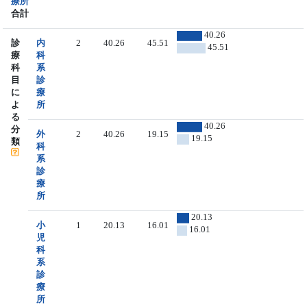
療所
合計
40.26
診
内
2
40.26
45.51
45.51
療
科
科
系
目
診
に
療
よ
所
る
40.26
分
外
2
40.26
19.15
19.15
類
科
系
診
療
所
20.13
小
1
20.13
16.01
16.01
児
科
系
診
療
所