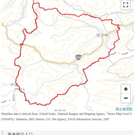
+
−
国土地理院
Shoreline data is derived from: United States. National Imagery and Mapping Agency. "Vector Map Level 0
(VMAP0)." Bethesda, MD: Denver, CO: The Agency; USGS Information Services, 1997.
将来推計人口