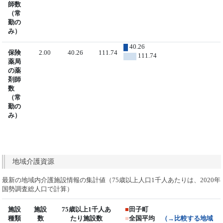
師数
（常
勤の
み）
40.26
保険
2.00
40.26
111.74
111.74
薬局
の薬
剤師
数
（常
勤の
み）
地域介護資源
最新の地域内介護施設情報の集計値（75歳以上人口1千人あたりは、2020年
国勢調査総人口で計算）
施設
施設
75歳以上1千人あ
■
田子町
種類
数
たり施設数
■
全国平均
（→比較する地域