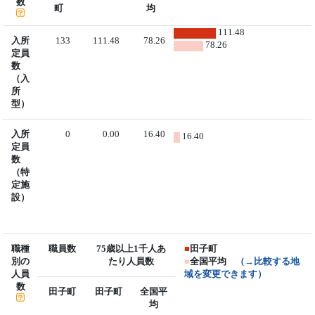
数
町
均
111.48
入所
133
111.48
78.26
78.26
定員
数
（入
所
型）
入所
0
0.00
16.40
16.40
定員
数
（特
定施
設）
職種
職員数
75歳以上1千人あ
■
田子町
別の
たり人員数
■
全国平均
（→比較する地
人員
域を変更できます）
数
田子町
田子町
全国平
均