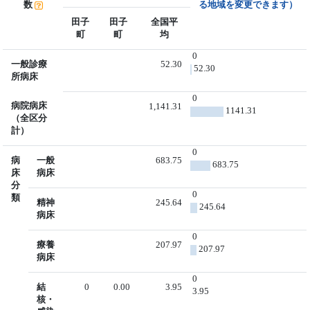
数
る地域を変更できます）
田子
田子
全国平
町
町
均
0
一般診療
52.30
52.30
所病床
0
病院病床
1,141.31
1141.31
（全区分
計）
0
病
一般
683.75
683.75
床
病床
分
0
類
精神
245.64
245.64
病床
0
療養
207.97
207.97
病床
0
結
0
0.00
3.95
3.95
核・