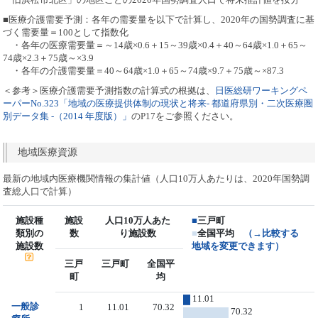
■医療介護需要予測：各年の需要量を以下で計算し、2020年の国勢調査に基
づく需要量＝100として指数化
・各年の医療需要量＝～14歳×0.6＋15～39歳×0.4＋40～64歳×1.0＋65～
74歳×2.3＋75歳～×3.9
・各年の介護需要量＝40～64歳×1.0＋65～74歳×9.7＋75歳～×87.3
＜参考＞医療介護需要予測指数の計算式の根拠は、
日医総研ワーキングペ
ーパーNo.323「地域の医療提供体制の現状と将来- 都道府県別・二次医療圏
別データ集 -（2014 年度版）」
のP17をご参照ください。
地域医療資源
最新の地域内医療機関情報の集計値（人口10万人あたりは、2020年国勢調
査総人口で計算）
施設種
施設
人口10万人あた
■
三戸町
類別の
数
り施設数
■
全国平均
（→比較する
施設数
地域を変更できます）
三戸
三戸町
全国平
町
均
11.01
一般診
1
11.01
70.32
70.32