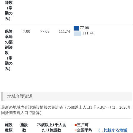
師数
（常
勤の
み）
77.08
保険
7.00
77.08
111.74
111.74
薬局
の薬
剤師
数
（常
勤の
み）
地域介護資源
最新の地域内介護施設情報の集計値（75歳以上人口1千人あたりは、2020年
国勢調査総人口で計算）
施設
施設
75歳以上1千人あ
■
三戸町
種類
数
たり施設数
■
全国平均
（→比較する地域