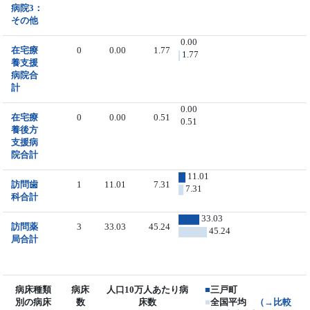
病院3：
その他
0.00
在宅療
0
0.00
1.77
1.77
養支援
病院合
計
0.00
在宅療
0
0.00
0.51
0.51
養後方
支援病
院合計
11.01
訪問歯
1
11.01
7.31
7.31
科合計
33.03
訪問薬
3
33.03
45.24
45.24
局合計
病床種類
病床
人口10万人あたり病
■
三戸町
別の病床
数
床数
■
全国平均
（→比較