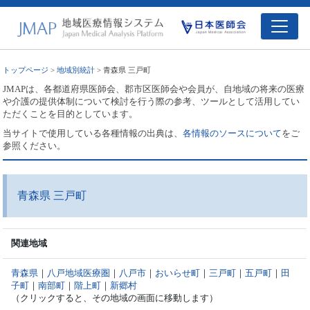
トップページ
>
地域別統計
> 青森県 三戸町
JMAPは、各都道府県医師会、郡市区医師会や会員が、自地域の将来の医療
や介護の提供体制について検討を行う際の参考、ツールとして活用してい
ただくことを目的としています。
当サイトで使用している各種情報の出典は、
各情報のソースについて
をご
参照ください。
青森県 三戸町
関連地域
青森県
｜
八戸地域医療圏
｜
八戸市
｜
おいらせ町
｜
三戸町
｜
五戸町
｜
田
子町
｜
南部町
｜
階上町
｜
新郷村
（クリックすると、その地域の画面に移動します）