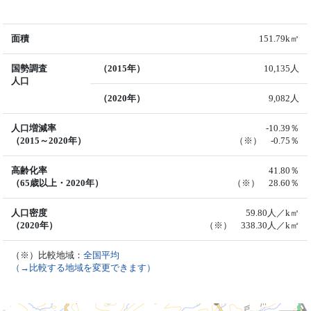
面積
151.79k㎡
国勢調査
（2015年）
10,135人
人口
（2020年）
9,082人
人口増減率
-10.39％
（2015～2020年）
（※） -0.75％
高齢化率
41.80％
（65歳以上・2020年）
（※） 28.60％
人口密度
59.80人／k㎡
（2020年）
（※） 338.30人／k㎡
（※）比較地域：
全国平均
（→比較する地域を変更できます）