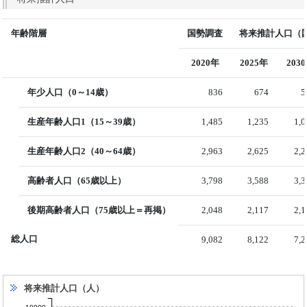
年齢階層
国勢調査
将来推計人口（国
2020年
2025年
203
年少人口（0～14歳）
836
674
5
生産年齢人口1（15～39歳）
1,485
1,235
1,
生産年齢人口2（40～64歳）
2,963
2,625
2,
高齢者人口（65歳以上）
3,798
3,588
3,
後期高齢者人口（75歳以上＝再掲）
2,048
2,117
2,
総人口
9,082
8,122
7,
将来推計人口（人）