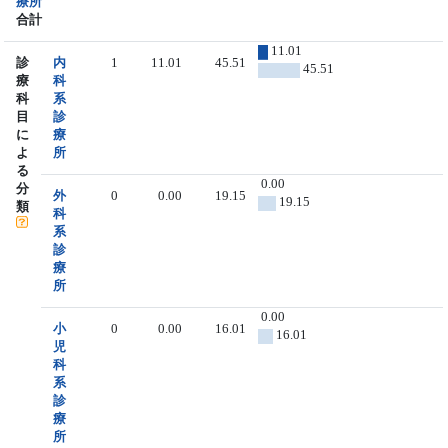
療所
合計
11.01
診
内
1
11.01
45.51
45.51
療
科
科
系
目
診
に
療
よ
所
る
0.00
分
外
0
0.00
19.15
19.15
類
科
系
診
療
所
0.00
小
0
0.00
16.01
16.01
児
科
系
診
療
所