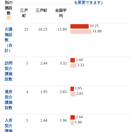
別の
を変更できます）
施設
三戸
三戸町
全国平
数
町
均
10.25
介護
21
10.25
11.89
11.89
施設
数
（合
計）
2.44
訪問
5
2.44
3.32
3.32
型介
護施
設数
1.95
通所
4
1.95
2.85
2.85
型介
護施
設数
2.44
入所
5
2.44
1.96
1.96
型介
護施