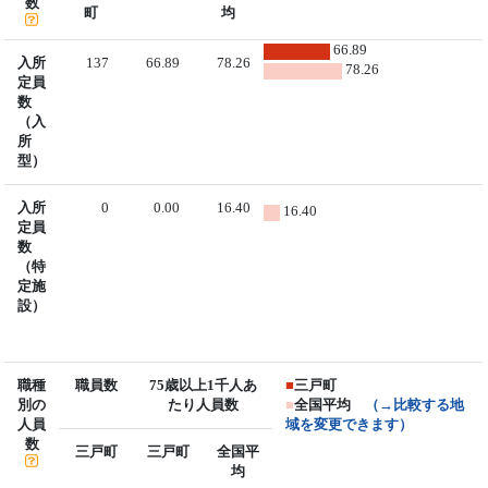
数
町
均
66.89
入所
137
66.89
78.26
78.26
定員
数
（入
所
型）
入所
0
0.00
16.40
16.40
定員
数
（特
定施
設）
職種
職員数
75歳以上1千人あ
■
三戸町
別の
たり人員数
■
全国平均
（→比較する地
人員
域を変更できます）
数
三戸町
三戸町
全国平
均