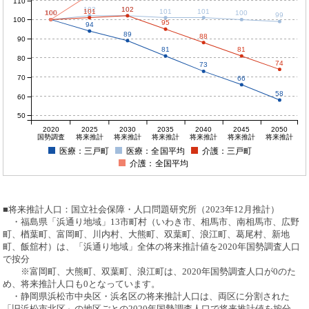
110
102
102
102
101
101
101
100
100
100
100
100
99
100
95
94
89
88
90
81
81
80
74
73
70
66
58
60
50
2020
2025
2030
2035
2040
2045
2050
国勢調査
将来推計
将来推計
将来推計
将来推計
将来推計
将来推計
医療：三戸町
医療：全国平均
介護：三戸町
介護：全国平均
■将来推計人口：国立社会保障・人口問題研究所（2023年12月推計）
・福島県「浜通り地域」13市町村（いわき市、相馬市、南相馬市、広野
町、楢葉町、富岡町、川内村、大熊町、双葉町、浪江町、葛尾村、新地
町、飯舘村）は、「浜通り地域」全体の将来推計値を2020年国勢調査人口
で按分
※富岡町、大熊町、双葉町、浪江町は、2020年国勢調査人口が0のた
め、将来推計人口も0となっています。
・静岡県浜松市中央区・浜名区の将来推計人口は、両区に分割された
「旧浜松市北区」の地区ごとの2020年国勢調査人口で将来推計値を按分