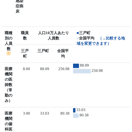
感染
症病
床
職種
職員
人口10万人あたり
■
三戸町
別の
数
人員数
■
全国平均
（→比較する地
人員
域を変更できます）
数
三戸
三戸町
全国平
町
均
88.09
医療
8.00
88.09
256.98
256.98
機関
の医
師数
（常
勤の
み）
33.03
医療
3.00
33.03
80.38
80.38
機関
の歯
科医