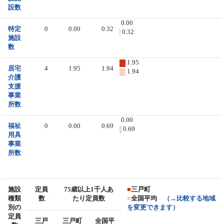
設数
0.00
特定
0
0.00
0.32
0.32
施設
数
1.95
居宅
4
1.95
1.94
1.94
介護
支援
事業
所数
0.00
福祉
0
0.00
0.69
0.69
用具
事業
所数
施設
定員
75歳以上1千人あ
■
三戸町
種類
数
たり定員数
■
全国平均
（→比較する地域
別の
を変更できます）
定員
三戸
三戸町
全国平