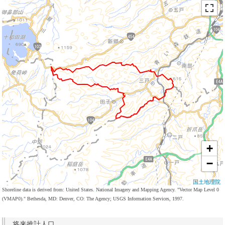
+
−
国土地理院
Shoreline data is derived from: United States. National Imagery and Mapping Agency. "Vector Map Level 0
(VMAP0)." Bethesda, MD: Denver, CO: The Agency; USGS Information Services, 1997.
将来推計人口