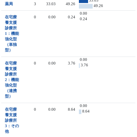
33.03
薬局
3
33.03
49.26
49.26
0.00
在宅療
0
0.00
0.24
0.24
養支援
診療所
1：機能
強化型
（単独
型）
0.00
在宅療
0
0.00
3.76
3.76
養支援
診療所
2：機能
強化型
（連携
型）
0.00
在宅療
0
0.00
8.64
8.64
養支援
診療所
3：その
他