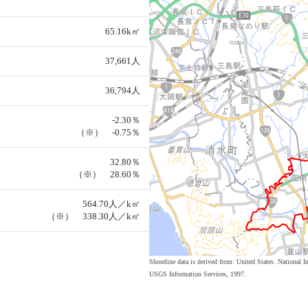
65.16k㎡
37,661人
36,794人
-2.30％
（※） -0.75％
32.80％
（※） 28.60％
564.70人／k㎡
（※） 338.30人／k㎡
Shoreline data is derived from: United States. Nation
USGS Information Services, 1997.