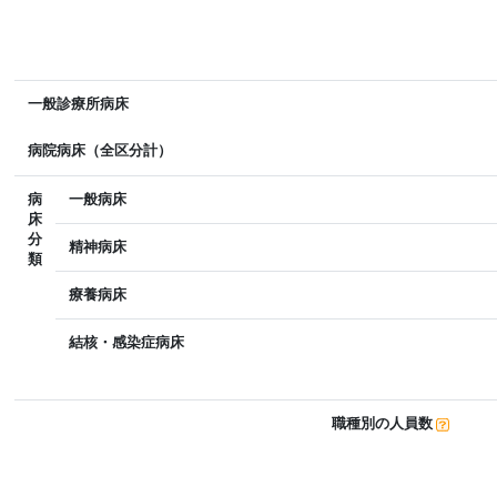
一般診療所病床
病院病床（全区分計）
病
一般病床
床
分
精神病床
類
療養病床
結核・感染症病床
職種別の人員数