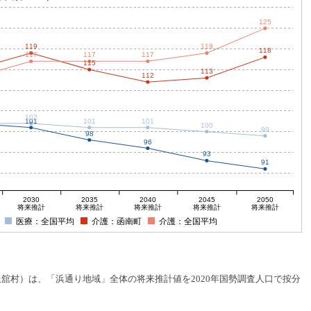
125
119
119
118
117
117
117
115
113
112
102
101
101
101
100
99
98
96
93
91
2030
2035
2040
2045
2050
将来推計
将来推計
将来推計
将来推計
将来推計
医療：全国平均
介護：函南町
介護：全国平均
村）は、「浜通り地域」全体の将来推計値を2020年国勢調査人口で按分