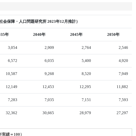
会保障・人口問題研究所 2023年12月推計）
035年
2040年
2045年
2050年
3,054
2,909
2,764
2,546
6,572
6,035
5,400
4,920
10,587
9,268
8,520
7,949
12,149
12,453
12,295
11,882
7,283
7,035
7,151
7,593
32,362
30,665
28,979
27,297
年実績＝100）