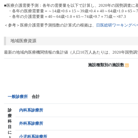
■医療介護需要予測：各年の需要量を以下で計算し、2020年の国勢調査に
・各年の医療需要量＝～14歳×0.6＋15～39歳×0.4＋40～64歳×1.0＋65～74
・各年の介護需要量＝40～64歳×1.0＋65～74歳×9.7＋75歳～×87.3
＜参考＞医療介護需要予測指数の計算式の根拠は、
日医総研ワーキングペー
地域医療資源
最新の地域内医療機関情報の集計値（人口10万人あたりは、2020年国勢
施設種類別の施設数
一般診療所
合計
診
内科系診療所
療
科
外科系診療所
目
に
小児科系診療所
よ