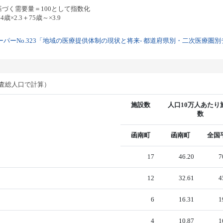
基づく需要量＝100として指数化
歳×2.3＋75歳～×3.9
パーNo.323「地域の医療提供体制の現状と将来- 都道府県別・二次医療圏別デー
調査総人口で計算）
施設数
人口10万人あたり
数
函南町
函南町
全国
17
46.20
7
12
32.61
4
6
16.31
1
4
10.87
1