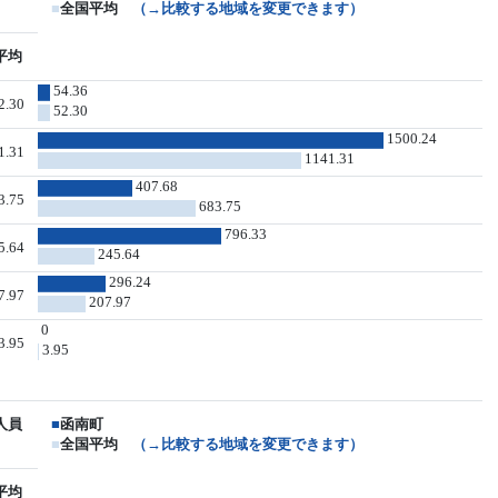
■
全国平均
（→比較する地域を変更できます）
平均
54.36
2.30
52.30
1500.24
1.31
1141.31
407.68
3.75
683.75
796.33
5.64
245.64
296.24
7.97
207.97
0
3.95
3.95
人員
■
函南町
■
全国平均
（→比較する地域を変更できます）
平均