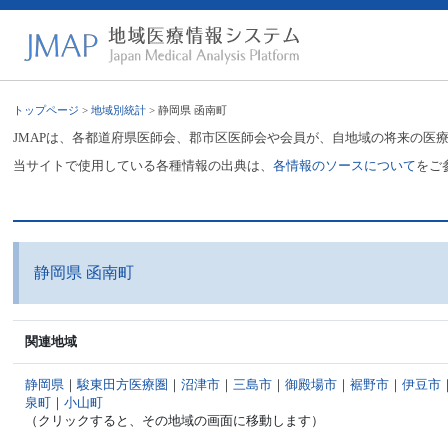
トップページ
>
地域別統計
> 静岡県 函南町
JMAPは、各都道府県医師会、郡市区医師会や会員が、自地域の将来の医
当サイトで使用している各種情報の出典は、
各情報のソースについて
をご
静岡県 函南町
関連地域
静岡県
｜
駿東田方医療圏
｜
沼津市
｜
三島市
｜
御殿場市
｜
裾野市
｜
伊豆市
泉町
｜
小山町
（クリックすると、その地域の画面に移動します）