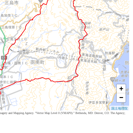
+
−
国土地理院
al Imagery and Mapping Agency. "Vector Map Level 0 (VMAP0)." Bethesda, MD: Denver, CO: The Agency;