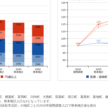
130
125
120
115
35
115
7151
113
7593
110
18
5144
4289
105
102
102
68
8520
100
100
100
100
7949
100
95
35
5400
4920
90
09
2764
2546
40
2045
2050
2020
2025
推計
将来推計
将来推計
国勢調査
将来推計
75歳以上
医療：函南町
、楢葉町、富岡町、川内村、大熊町、双葉町、浪江町、葛尾村、新地町、飯舘
め、将来推計人口も0となっています。
浜松市北区」の地区ごとの2020年国勢調査人口で将来推計値を按分