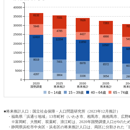
40000
6132
35000
7331
7626
7283
30000
70
5946
4785
25000
4427
4866
12410
54
12204
11650
20000
10587
92
15000
8019
10000
7401
6978
6572
60
5000
4287
3804
3336
3054
29
0
2020
2025
2030
2035
20
国勢調査
将来推計
将来推計
将来推計
将来
0～14歳
15～39歳
40～64歳
65～74歳
■将来推計人口：国立社会保障・人口問題研究所（2023年12月推計）
・福島県「浜通り地域」13市町村（いわき市、相馬市、南相馬市、広野町
※富岡町、大熊町、双葉町、浪江町は、2020年国勢調査人口が0のた
・静岡県浜松市中央区・浜名区の将来推計人口は、両区に分割された「旧