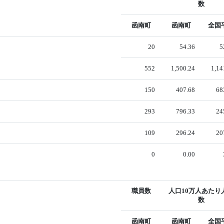
数
函南町
函南町
全国
20
54.36
5
552
1,500.24
1,14
150
407.68
68
293
796.33
24
109
296.24
20
0
0.00
職員数
人口10万人あたり
数
函南町
函南町
全国