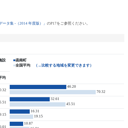
タ集 -（2014 年度版）」
のP17をご参照ください。
施設
■
函南町
■
全国平均
（→比較する地域を変更できます）
平均
46.20
0.32
70.32
32.61
5.51
45.51
16.31
9.15
19.15
10.87
6.01