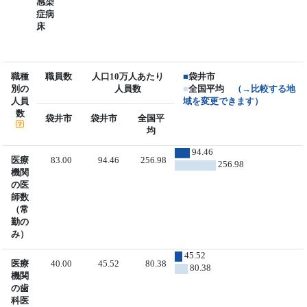
感染
症病
床
職種
職員数
人口10万人あたり
■
袋井市
別の
人員数
■
全国平均
（→比較する地
人員
域を変更できます）
数
袋井市
袋井市
全国平
均
94.46
医療
83.00
94.46
256.98
256.98
機関
の医
師数
（常
勤の
み）
45.52
医療
40.00
45.52
80.38
80.38
機関
の歯
科医