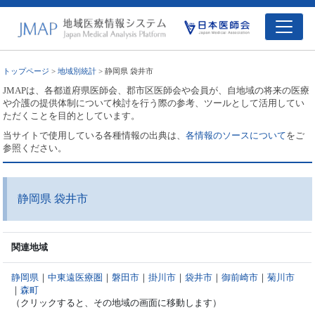
トップページ
>
地域別統計
> 静岡県 袋井市
JMAPは、各都道府県医師会、郡市区医師会や会員が、自地域の将来の医療
や介護の提供体制について検討を行う際の参考、ツールとして活用してい
ただくことを目的としています。
当サイトで使用している各種情報の出典は、
各情報のソースについて
をご
参照ください。
静岡県 袋井市
関連地域
静岡県
｜
中東遠医療圏
｜
磐田市
｜
掛川市
｜
袋井市
｜
御前崎市
｜
菊川市
｜
森町
（クリックすると、その地域の画面に移動します）