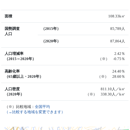
面積
108.33k㎡
国勢調査
（2015年）
85,789人
人口
（2020年）
87,864人
人口増減率
2.42％
（2015～2020年）
（※） -0.75％
高齢化率
24.40％
（65歳以上・2020年）
（※） 28.60％
人口密度
811.10人／k㎡
（2020年）
（※） 338.30人／k㎡
（※）比較地域：
全国平均
（→比較する地域を変更できます）