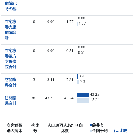
病院3：
その他
0.00
在宅療
0
0.00
1.77
1.77
養支援
病院合
計
0.00
在宅療
0
0.00
0.51
0.51
養後方
支援病
院合計
3.41
訪問歯
3
3.41
7.31
7.31
科合計
43.25
訪問薬
38
43.25
45.24
45.24
局合計
病床種類
病床
人口10万人あたり病
■
袋井市
別の病床
数
床数
■
全国平均
（→比較