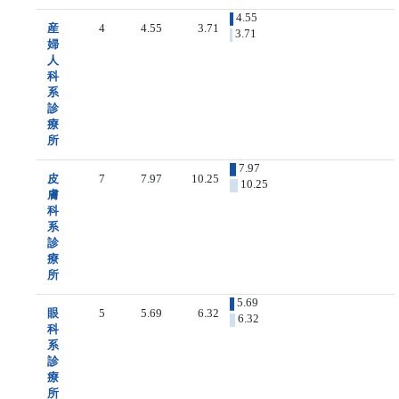
4.55
産
4
4.55
3.71
3.71
婦
人
科
系
診
療
所
7.97
皮
7
7.97
10.25
10.25
膚
科
系
診
療
所
5.69
眼
5
5.69
6.32
6.32
科
系
診
療
所