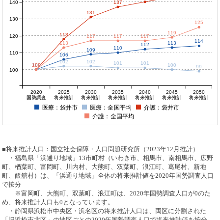
140
137
131
130
125
119
118
120
117
117
117
114
113
113
112
110
109
110
106
102
102
101
101
100
100
100
100
100
99
100
2020
2025
2030
2035
2040
2045
2050
国勢調査
将来推計
将来推計
将来推計
将来推計
将来推計
将来推計
医療：袋井市
医療：全国平均
介護：袋井市
介護：全国平均
■将来推計人口：国立社会保障・人口問題研究所（2023年12月推計）
・福島県「浜通り地域」13市町村（いわき市、相馬市、南相馬市、広野
町、楢葉町、富岡町、川内村、大熊町、双葉町、浪江町、葛尾村、新地
町、飯舘村）は、「浜通り地域」全体の将来推計値を2020年国勢調査人口
で按分
※富岡町、大熊町、双葉町、浪江町は、2020年国勢調査人口が0のた
め、将来推計人口も0となっています。
・静岡県浜松市中央区・浜名区の将来推計人口は、両区に分割された
「旧浜松市北区」の地区ごとの2020年国勢調査人口で将来推計値を按分