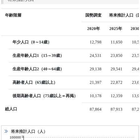
年齢階層
国勢調査
将来推計人口（国
2020年
2025年
203
年少人口（0～14歳）
12,798
11,650
10,5
生産年齢人口1（15～39歳）
24,531
23,850
23,5
生産年齢人口2（40～64歳）
29,138
29,541
29,4
高齢者人口（65歳以上）
21,397
22,872
23,6
後期高齢者人口（75歳以上＝再掲）
10,178
12,359
13,9
総人口
87,864
87,913
87,2
将来推計人口（人）
100000