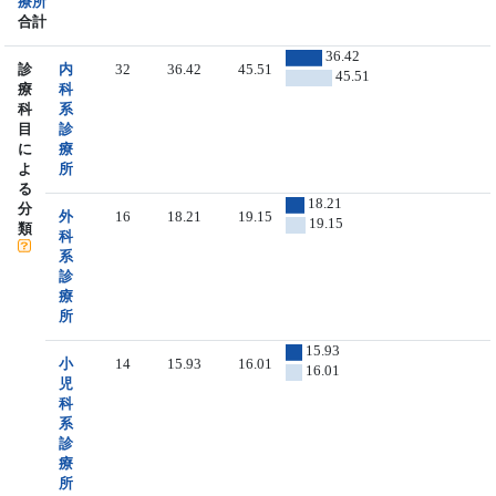
療所
合計
36.42
診
内
32
36.42
45.51
45.51
療
科
科
系
目
診
に
療
よ
所
る
18.21
分
外
16
18.21
19.15
19.15
類
科
系
診
療
所
15.93
小
14
15.93
16.01
16.01
児
科
系
診
療
所