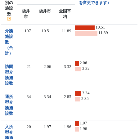
別の
を変更できます）
施設
袋井
袋井市
全国平
数
市
均
10.51
介護
107
10.51
11.89
11.89
施設
数
（合
計）
2.06
訪問
21
2.06
3.32
3.32
型介
護施
設数
3.34
通所
34
3.34
2.85
2.85
型介
護施
設数
1.97
入所
20
1.97
1.96
1.96
型介
護施