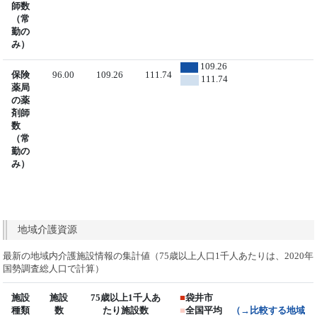
師数
（常
勤の
み）
109.26
保険
96.00
109.26
111.74
111.74
薬局
の薬
剤師
数
（常
勤の
み）
地域介護資源
最新の地域内介護施設情報の集計値（75歳以上人口1千人あたりは、2020年
国勢調査総人口で計算）
施設
施設
75歳以上1千人あ
■
袋井市
種類
数
たり施設数
■
全国平均
（→比較する地域