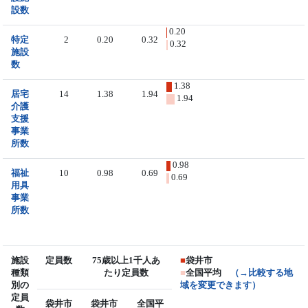
設数
0.20
特定
2
0.20
0.32
0.32
施設
数
1.38
居宅
14
1.38
1.94
1.94
介護
支援
事業
所数
0.98
福祉
10
0.98
0.69
0.69
用具
事業
所数
施設
定員数
75歳以上1千人あ
■
袋井市
種類
たり定員数
■
全国平均
（→比較する地
別の
域を変更できます）
定員
袋井市
袋井市
全国平