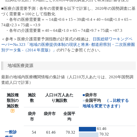
■医療介護需要予測：各年の需要量を以下で計算し、2020年の国勢調査に基
づく需要量＝100として指数化
・各年の医療需要量＝～14歳×0.6＋15～39歳×0.4＋40～64歳×1.0＋65～
74歳×2.3＋75歳～×3.9
・各年の介護需要量＝40～64歳×1.0＋65～74歳×9.7＋75歳～×87.3
＜参考＞医療介護需要予測指数の計算式の根拠は、
日医総研ワーキングペ
ーパーNo.323「地域の医療提供体制の現状と将来- 都道府県別・二次医療圏
別データ集 -（2014 年度版）」
のP17をご参照ください。
地域医療資源
最新の地域内医療機関情報の集計値（人口10万人あたりは、2020年国勢調
査総人口で計算）
施設種
施設
人口10万人あた
■
袋井市
類別の
数
り施設数
■
全国平均
（→比較する
施設数
地域を変更できます）
袋井
袋井市
全国平
市
均
61.46
一般診
54
61.46
70.32
70.32