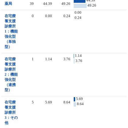
44.39
薬局
39
44.39
49.26
49.26
0.00
在宅療
0
0.00
0.24
0.24
養支援
診療所
1：機能
強化型
（単独
型）
1.14
在宅療
1
1.14
3.76
3.76
養支援
診療所
2：機能
強化型
（連携
型）
5.69
在宅療
5
5.69
8.64
8.64
養支援
診療所
3：その
他