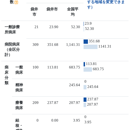
数
する地域を変更できま
す）
袋井
袋井市
全国平
市
均
23.9
一般診療
21
23.90
52.30
52.30
所病床
351.68
病院病床
309
351.68
1,141.31
1141.31
（全区分
計）
113.81
病
一般
100
113.81
683.75
683.75
床
病床
分
0
類
精神
245.64
245.64
病床
237.87
療養
209
237.87
207.97
207.97
病床
0
結
0
0.00
3.95
3.95
核・