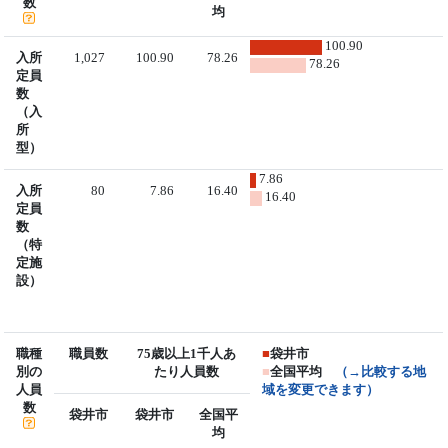
数
均
100.90
入所
1,027
100.90
78.26
78.26
定員
数
（入
所
型）
7.86
入所
80
7.86
16.40
16.40
定員
数
（特
定施
設）
職種
職員数
75歳以上1千人あ
■
袋井市
別の
たり人員数
■
全国平均
（→比較する地
人員
域を変更できます）
数
袋井市
袋井市
全国平
均