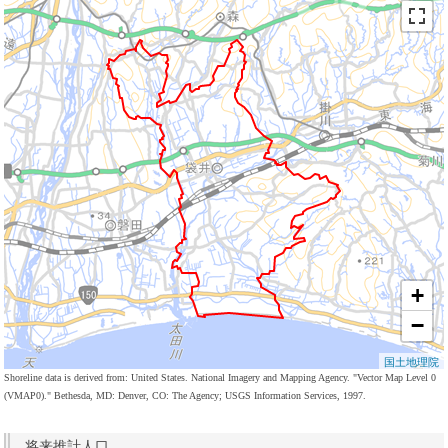
+
−
国土地理院
Shoreline data is derived from: United States. National Imagery and Mapping Agency. "Vector Map Level 0
(VMAP0)." Bethesda, MD: Denver, CO: The Agency; USGS Information Services, 1997.
将来推計人口