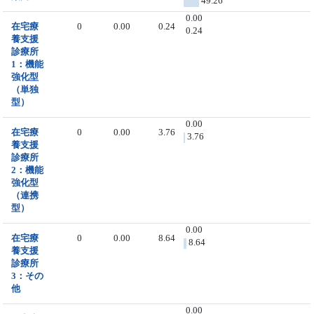
49.26
0.00
在宅療
0
0.00
0.24
0.24
養支援
診療所
1：機能
強化型
（単独
型）
0.00
在宅療
0
0.00
3.76
3.76
養支援
診療所
2：機能
強化型
（連携
型）
0.00
在宅療
0
0.00
8.64
8.64
養支援
診療所
3：その
他
0.00