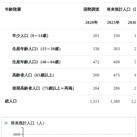
年齢階層
国勢調査
将来推計人口（国
2020年
2025年
203
年少人口（0～14歳）
201
194
1
生産年齢人口1（15～39歳）
338
303
2
生産年齢人口2（40～64歳）
472
408
3
高齢者人口（65歳以上）
500
475
4
後期高齢者人口（75歳以上＝再掲）
264
286
2
総人口
1,511
1,380
1,
将来推計人口（人）
1600