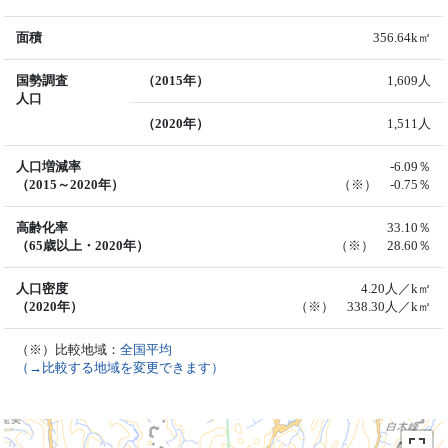
面積
356.64k㎡
国勢調査
（2015年）
1,609人
人口
（2020年）
1,511人
人口増減率
-6.09％
（2015～2020年）
（※） -0.75％
高齢化率
33.10％
（65歳以上・2020年）
（※） 28.60％
人口密度
4.20人／k㎡
（2020年）
（※） 338.30人／k㎡
（※）比較地域：
全国平均
（→比較する地域を変更できます）