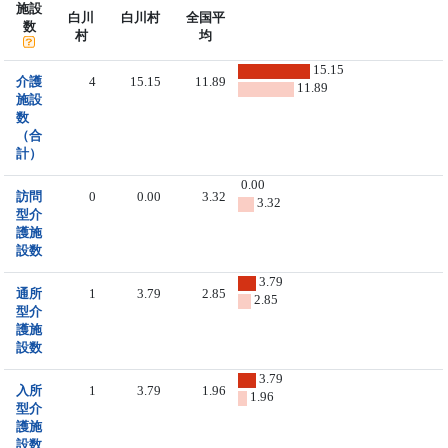
施設
白川
白川村
全国平
数
村
均
15.15
介護
4
15.15
11.89
11.89
施設
数
（合
計）
0.00
訪問
0
0.00
3.32
3.32
型介
護施
設数
3.79
通所
1
3.79
2.85
2.85
型介
護施
設数
3.79
入所
1
3.79
1.96
1.96
型介
護施
設数