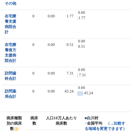
その他
0.00
在宅療
0
0.00
1.77
1.77
養支援
病院合
計
0.00
在宅療
0
0.00
0.51
0.51
養後方
支援病
院合計
0.00
訪問歯
0
0.00
7.31
7.31
科合計
0.00
訪問薬
0
0.00
45.24
45.24
局合計
病床種類
病床
人口10万人あたり
■
白川村
別の病床
数
病床数
■
全国平均
（→比較す
数
る地域を変更できます）