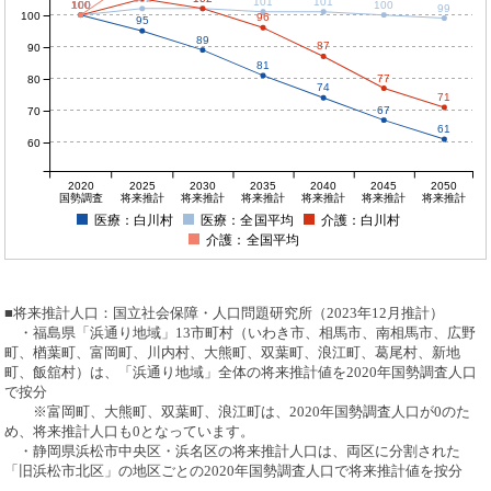
101
101
100
100
100
100
100
99
100
96
95
89
87
90
81
77
80
74
71
67
70
61
60
2020
2025
2030
2035
2040
2045
2050
国勢調査
将来推計
将来推計
将来推計
将来推計
将来推計
将来推計
医療：白川村
医療：全国平均
介護：白川村
介護：全国平均
■将来推計人口：国立社会保障・人口問題研究所（2023年12月推計）
・福島県「浜通り地域」13市町村（いわき市、相馬市、南相馬市、広野
町、楢葉町、富岡町、川内村、大熊町、双葉町、浪江町、葛尾村、新地
町、飯舘村）は、「浜通り地域」全体の将来推計値を2020年国勢調査人口
で按分
※富岡町、大熊町、双葉町、浪江町は、2020年国勢調査人口が0のた
め、将来推計人口も0となっています。
・静岡県浜松市中央区・浜名区の将来推計人口は、両区に分割された
「旧浜松市北区」の地区ごとの2020年国勢調査人口で将来推計値を按分