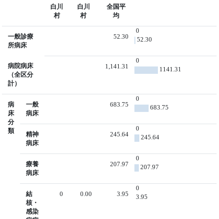
白川
白川
全国平
村
村
均
0
一般診療
52.30
52.30
所病床
0
病院病床
1,141.31
1141.31
（全区分
計）
0
病
一般
683.75
683.75
床
病床
分
0
類
精神
245.64
245.64
病床
0
療養
207.97
207.97
病床
0
結
0
0.00
3.95
3.95
核・
感染