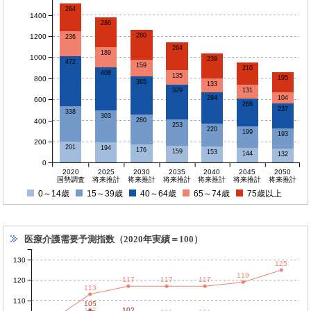
264
1400
286
280
1200
236
264
189
1000
239
472
159
210
408
135
195
800
365
133
329
131
294
104
600
266
237
338
303
280
400
253
220
199
193
200
201
194
176
159
153
144
132
0
2020
2025
2030
2035
2040
2045
2050
国勢調査
将来推計
将来推計
将来推計
将来推計
将来推計
将来推計
0～14歳
15～39歳
40～64歳
65～74歳
75歳以上
医療介護需要予測指数（2020年実績＝100）
130
125
119
117
117
117
120
113
110
105
102
102
102