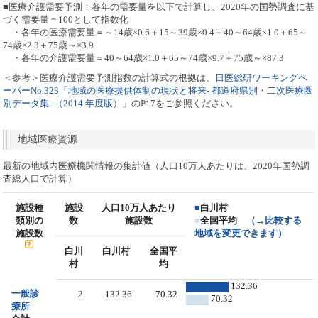
■医療介護需要予測：各年の需要量を以下で計算し、2020年の国勢調査に基
づく需要量＝100として指数化
・各年の医療需要量＝～14歳×0.6＋15～39歳×0.4＋40～64歳×1.0＋65～
74歳×2.3＋75歳～×3.9
・各年の介護需要量＝40～64歳×1.0＋65～74歳×9.7＋75歳～×87.3
＜参考＞医療介護需要予測指数の計算式の根拠は、
日医総研ワーキングペ
ーパーNo.323「地域の医療提供体制の現状と将来- 都道府県別・二次医療圏
別データ集 -（2014 年度版）」
のP17をご参照ください。
地域医療資源
最新の地域内医療機関情報の集計値（人口10万人あたりは、2020年国勢調
査総人口で計算）
施設種
施設
人口10万人あたり
■
白川村
類別の
数
施設数
■
全国平均
（→比較する
施設数
地域を変更できます）
白川
白川村
全国平
村
均
132.36
一般診
2
132.36
70.32
70.32
療所