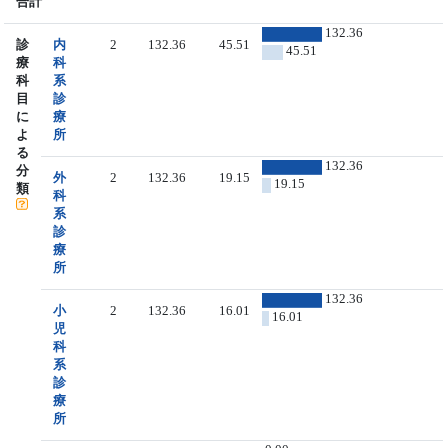
合計
132.36
診
内
2
132.36
45.51
45.51
療
科
科
系
目
診
に
療
よ
所
る
132.36
分
外
2
132.36
19.15
19.15
類
科
系
診
療
所
132.36
小
2
132.36
16.01
16.01
児
科
系
診
療
所