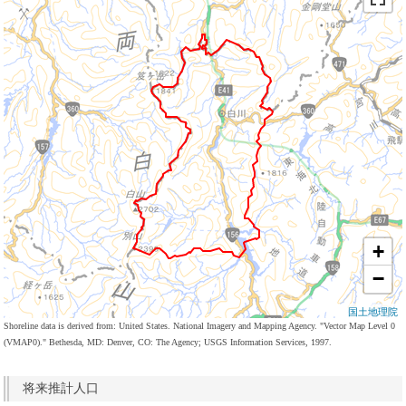
+
−
国土地理院
Shoreline data is derived from: United States. National Imagery and Mapping Agency. "Vector Map Level 0
(VMAP0)." Bethesda, MD: Denver, CO: The Agency; USGS Information Services, 1997.
将来推計人口