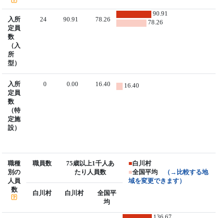
90.91
入所
24
90.91
78.26
78.26
定員
数
（入
所
型）
入所
0
0.00
16.40
16.40
定員
数
（特
定施
設）
職種
職員数
75歳以上1千人あ
■
白川村
別の
たり人員数
■
全国平均
（→比較する地
人員
域を変更できます）
数
白川村
白川村
全国平
均
136.67