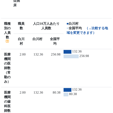
症病
床
職種
職員
人口10万人あたり
■
白川村
別の
数
人員数
■
全国平均
（→比較する地
人員
域を変更できます）
数
白川
白川村
全国平
村
均
132.36
医療
2.00
132.36
256.98
256.98
機関
の医
師数
（常
勤の
み）
132.36
医療
2.00
132.36
80.38
80.38
機関
の歯
科医
師数