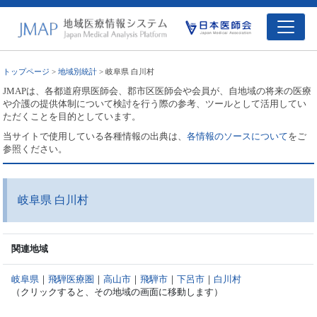
トップページ
>
地域別統計
> 岐阜県 白川村
JMAPは、各都道府県医師会、郡市区医師会や会員が、自地域の将来の医療
や介護の提供体制について検討を行う際の参考、ツールとして活用してい
ただくことを目的としています。
当サイトで使用している各種情報の出典は、
各情報のソースについて
をご
参照ください。
岐阜県 白川村
関連地域
岐阜県
｜
飛騨医療圏
｜
高山市
｜
飛騨市
｜
下呂市
｜
白川村
（クリックすると、その地域の画面に移動します）