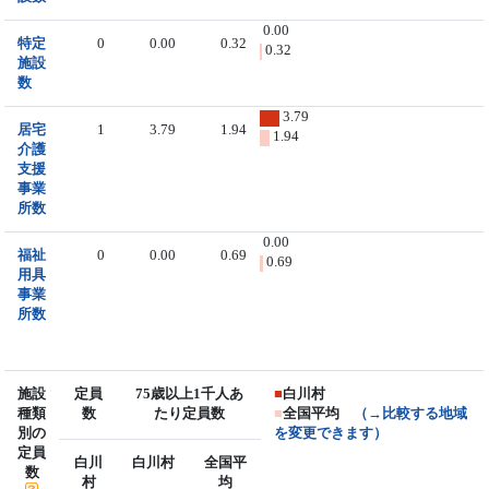
0.00
特定
0
0.00
0.32
0.32
施設
数
3.79
居宅
1
3.79
1.94
1.94
介護
支援
事業
所数
0.00
福祉
0
0.00
0.69
0.69
用具
事業
所数
施設
定員
75歳以上1千人あ
■
白川村
種類
数
たり定員数
■
全国平均
（→比較する地域
別の
を変更できます）
定員
白川
白川村
全国平
数
村
均