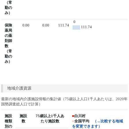
（常
勤の
み）
0
保険
0.00
0.00
111.74
111.74
薬局
の薬
剤師
数
（常
勤の
み）
地域介護資源
最新の地域内介護施設情報の集計値（75歳以上人口1千人あたりは、2020年
国勢調査総人口で計算）
施設
施設
75歳以上1千人あ
■
白川村
種類
数
たり施設数
■
全国平均
（→比較する地域
別の
を変更できます）