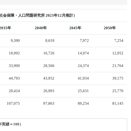
会保障・人口問題研究所 2023年12月推計）
2035年
2040年
2045年
2050年
9,390
8,619
7,972
7,254
18,992
16,726
14,974
12,952
33,900
28,566
24,374
21,764
44,793
43,952
41,934
39,175
28,424
26,993
25,631
25,770
107,075
97,863
89,254
81,145
年実績＝100）