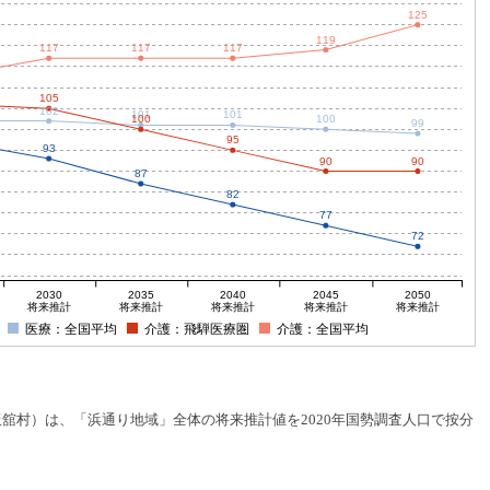
125
119
117
117
117
105
102
101
101
100
100
99
95
93
90
90
87
82
77
72
2030
2035
2040
2045
2050
将来推計
将来推計
将来推計
将来推計
将来推計
医療：全国平均
介護：飛騨医療圏
介護：全国平均
村）は、「浜通り地域」全体の将来推計値を2020年国勢調査人口で按分