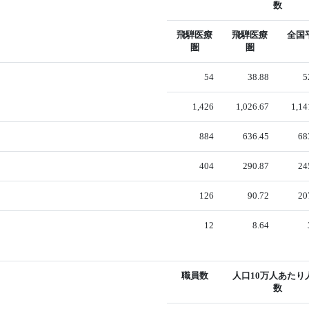
数
飛騨医療
飛騨医療
全国
圏
圏
54
38.88
5
1,426
1,026.67
1,14
884
636.45
68
404
290.87
24
126
90.72
20
12
8.64
職員数
人口10万人あたり
数