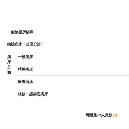
一般診療所病床
病院病床（全区分計）
病
一般病床
床
分
精神病床
類
療養病床
結核・感染症病床
職種別の人員数