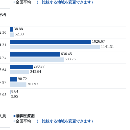
■
全国平均
（→比較する地域を変更できます）
平均
38.88
2.30
52.30
1026.67
1.31
1141.31
636.45
3.75
683.75
290.87
5.64
245.64
90.72
7.97
207.97
8.64
3.95
3.95
人員
■
飛騨医療圏
■
全国平均
（→比較する地域を変更できます）