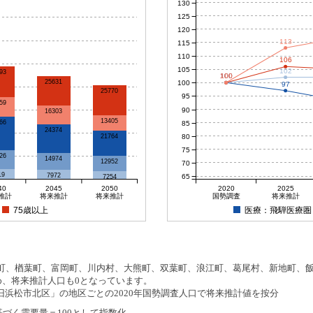
130
125
120
113
115
110
106
105
102
93
100
100
100
100
25631
100
97
25770
95
59
90
16303
13405
66
85
24374
80
21764
75
26
14974
12952
70
19
7972
65
7254
40
2045
2050
2020
2025
推計
将来推計
将来推計
国勢調査
将来推計
75歳以上
医療：飛騨医療圏
、楢葉町、富岡町、川内村、大熊町、双葉町、浪江町、葛尾村、新地町、飯舘
め、将来推計人口も0となっています。
浜松市北区」の地区ごとの2020年国勢調査人口で将来推計値を按分
基づく需要量＝100として指数化