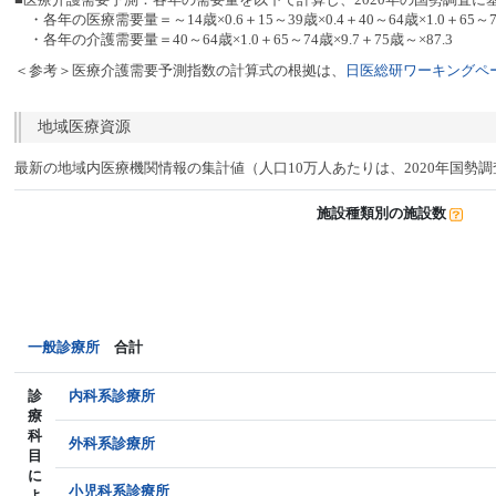
・各年の医療需要量＝～14歳×0.6＋15～39歳×0.4＋40～64歳×1.0＋65～74
・各年の介護需要量＝40～64歳×1.0＋65～74歳×9.7＋75歳～×87.3
＜参考＞医療介護需要予測指数の計算式の根拠は、
日医総研ワーキングペー
地域医療資源
最新の地域内医療機関情報の集計値（人口10万人あたりは、2020年国勢
施設種類別の施設数
一般診療所
合計
診
内科系診療所
療
科
外科系診療所
目
に
小児科系診療所
よ