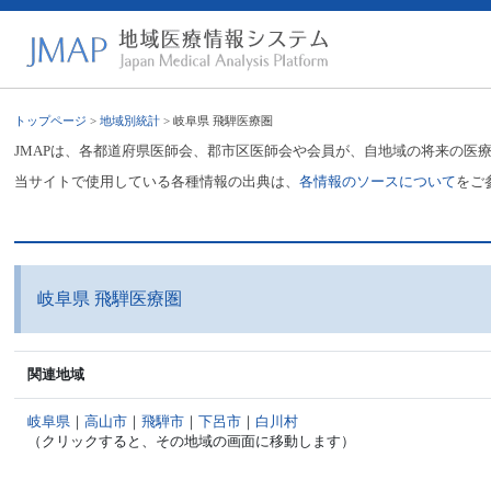
トップページ
>
地域別統計
> 岐阜県 飛騨医療圏
JMAPは、各都道府県医師会、郡市区医師会や会員が、自地域の将来の医
当サイトで使用している各種情報の出典は、
各情報のソースについて
をご
岐阜県 飛騨医療圏
関連地域
岐阜県
｜
高山市
｜
飛騨市
｜
下呂市
｜
白川村
（クリックすると、その地域の画面に移動します）