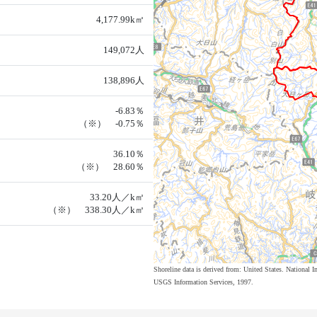
4,177.99k㎡
149,072人
138,896人
-6.83％
（※） -0.75％
36.10％
（※） 28.60％
33.20人／k㎡
（※） 338.30人／k㎡
Shoreline data is derived from: United States. Nation
USGS Information Services, 1997.