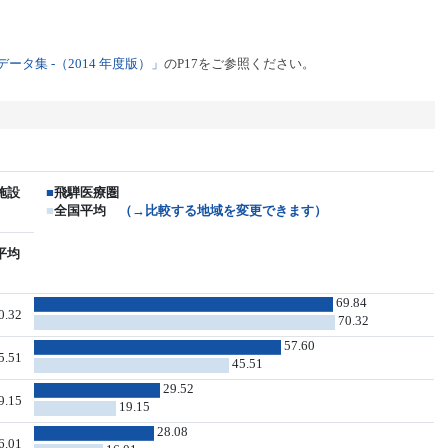
タ集 -（2014 年度版）」
のP17をご参照ください。
施設
■
飛騨医療圏
■
全国平均
（→比較する地域を変更できます）
平均
69.84
0.32
70.32
57.60
5.51
45.51
29.52
9.15
19.15
28.08
6.01