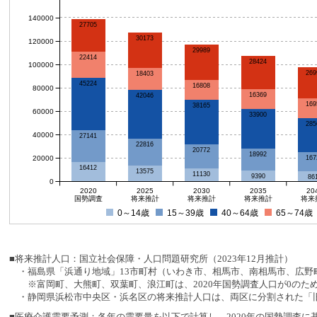
140000
27705
30173
120000
29989
22414
28424
100000
269
18403
45224
16808
80000
16369
42046
169
38165
60000
33900
285
40000
27141
22816
20772
18992
20000
167
16412
13575
11130
9390
86
0
2020
2025
2030
2035
20
国勢調査
将来推計
将来推計
将来推計
将来
0～14歳
15～39歳
40～64歳
65～74歳
■将来推計人口：国立社会保障・人口問題研究所（2023年12月推計）
・福島県「浜通り地域」13市町村（いわき市、相馬市、南相馬市、広野町
※富岡町、大熊町、双葉町、浪江町は、2020年国勢調査人口が0のた
・静岡県浜松市中央区・浜名区の将来推計人口は、両区に分割された「旧
■医療介護需要予測：各年の需要量を以下で計算し、2020年の国勢調査に