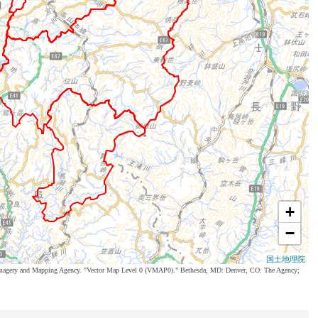
+
−
国土地理院
al Imagery and Mapping Agency. "Vector Map Level 0 (VMAP0)." Bethesda, MD: Denver, CO: The Agency;