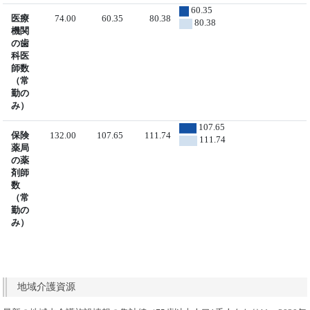
60.35
医療
74.00
60.35
80.38
80.38
機関
の歯
科医
師数
（常
勤の
み）
107.65
保険
132.00
107.65
111.74
111.74
薬局
の薬
剤師
数
（常
勤の
み）
地域介護資源