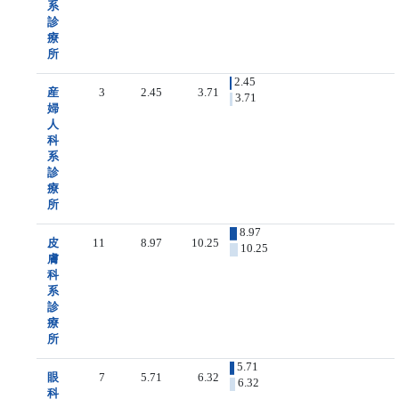
系
診
療
所
2.45
産
3
2.45
3.71
3.71
婦
人
科
系
診
療
所
8.97
皮
11
8.97
10.25
10.25
膚
科
系
診
療
所
5.71
眼
7
5.71
6.32
6.32
科