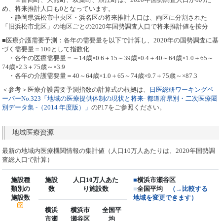
め、将来推計人口も0となっています。
・静岡県浜松市中央区・浜名区の将来推計人口は、両区に分割された
「旧浜松市北区」の地区ごとの2020年国勢調査人口で将来推計値を按分
■医療介護需要予測：各年の需要量を以下で計算し、2020年の国勢調査に基
づく需要量＝100として指数化
・各年の医療需要量＝～14歳×0.6＋15～39歳×0.4＋40～64歳×1.0＋65～
74歳×2.3＋75歳～×3.9
・各年の介護需要量＝40～64歳×1.0＋65～74歳×9.7＋75歳～×87.3
＜参考＞医療介護需要予測指数の計算式の根拠は、
日医総研ワーキングペ
ーパーNo.323「地域の医療提供体制の現状と将来- 都道府県別・二次医療圏
別データ集 -（2014 年度版）」
のP17をご参照ください。
地域医療資源
最新の地域内医療機関情報の集計値（人口10万人あたりは、2020年国勢調
査総人口で計算）
施設種
施設
人口10万人あた
■
横浜市瀬谷区
類別の
数
り施設数
■
全国平均
（→比較する
施設数
地域を変更できます）
横浜
横浜市
全国平
市瀬
瀬谷区
均