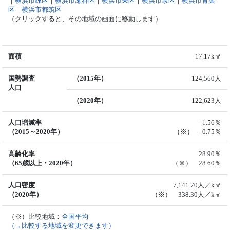
｜
横浜市緑区
｜
横浜市瀬谷区
｜
横浜市栄区
｜
横浜市泉区
｜
横浜市青葉
区
｜
横浜市都筑区
（クリックすると、その地域の画面に移動します）
面積
17.17k㎡
国勢調査
（2015年）
124,560人
人口
（2020年）
122,623人
人口増減率
-1.56％
（2015～2020年）
（※） -0.75％
高齢化率
28.90％
（65歳以上・2020年）
（※） 28.60％
人口密度
7,141.70人／k㎡
（2020年）
（※） 338.30人／k㎡
（※）比較地域：
全国平均
（→比較する地域を変更できます）