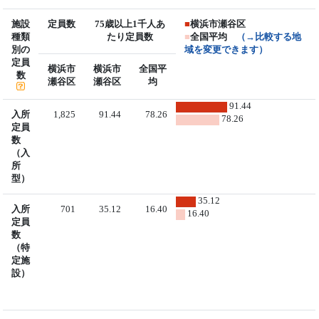
施設
定員数
75歳以上1千人あ
■
横浜市瀬谷区
種類
たり定員数
■
全国平均
（→比較する地
別の
域を変更できます）
定員
横浜市
横浜市
全国平
数
瀬谷区
瀬谷区
均
91.44
入所
1,825
91.44
78.26
78.26
定員
数
（入
所
型）
35.12
入所
701
35.12
16.40
16.40
定員
数
（特
定施
設）