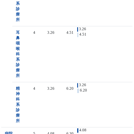
系
診
療
所
3.26
耳
4
3.26
4.51
4.51
鼻
咽
喉
科
系
診
療
所
3.26
精
4
3.26
6.20
6.20
神
科
系
診
療
所
4.08
病院
5
4.08
6.30