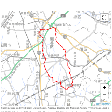
+
−
国土地理院
Shoreline data is derived from: United States. National Imagery and Mapping Agency. "Vector Map Level 0