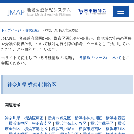
トップページ
>
地域別統計
> 神奈川県 横浜市瀬谷区
JMAPは、各都道府県医師会、郡市区医師会や会員が、自地域の将来の医療
や介護の提供体制について検討を行う際の参考、ツールとして活用してい
ただくことを目的としています。
当サイトで使用している各種情報の出典は、
各情報のソースについて
をご
参照ください。
神奈川県 横浜市瀬谷区
関連地域
神奈川県
｜
横浜医療圏
｜
横浜市鶴見区
｜
横浜市神奈川区
｜
横浜市西区
｜
横浜市中区
｜
横浜市南区
｜
横浜市保土ケ谷区
｜
横浜市磯子区
｜
横浜
市金沢区
｜
横浜市港北区
｜
横浜市戸塚区
｜
横浜市港南区
｜
横浜市旭区