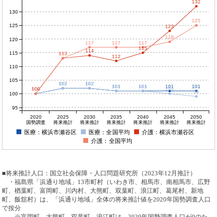
132
130
125
125
123
119
120
117
117
117
115
114
115
113
113
112
110
105
102
102
102
102
101
101
101
101
101
101
100
100
100
100
100
99
100
95
2020
2025
2030
2035
2040
2045
2050
国勢調査
将来推計
将来推計
将来推計
将来推計
将来推計
将来推計
医療：横浜市瀬谷区
医療：全国平均
介護：横浜市瀬谷区
介護：全国平均
■将来推計人口：国立社会保障・人口問題研究所（2023年12月推計）
・福島県「浜通り地域」13市町村（いわき市、相馬市、南相馬市、広野
町、楢葉町、富岡町、川内村、大熊町、双葉町、浪江町、葛尾村、新地
町、飯舘村）は、「浜通り地域」全体の将来推計値を2020年国勢調査人口
で按分
※富岡町、大熊町、双葉町、浪江町は、2020年国勢調査人口が0のた