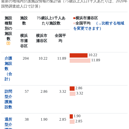
最新の地域内介護施設情報の集計値（75歳以上人口1千人あたりは、2020年
国勢調査総人口で計算）
施設
施設
75歳以上1千人あ
■
横浜市瀬谷区
種類
数
たり施設数
■
全国平均
（→比較する地域
別の
を変更できます）
施設
横浜
横浜市
全国平
数
市瀬
瀬谷区
均
谷区
10.22
介護
204
10.22
11.89
11.89
施設
数
（合
計）
2.86
訪問
57
2.86
3.32
3.32
型介
護施
設数
1.90
通所
38
1.90
2.85
2.85
型介