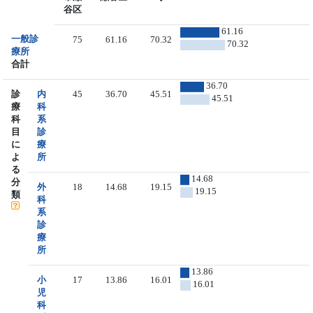
谷区
61.16
一般診
75
61.16
70.32
70.32
療所
合計
36.70
診
内
45
36.70
45.51
45.51
療
科
科
系
目
診
に
療
よ
所
る
14.68
分
外
18
14.68
19.15
19.15
類
科
系
診
療
所
13.86
小
17
13.86
16.01
16.01
児
科