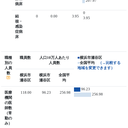
207.97
病床
0
結
0
0.00
3.95
3.95
核・
感染
症病
床
職種
職員数
人口10万人あたり
■
横浜市瀬谷区
別の
人員数
■
全国平均
（→比較する
人員
地域を変更できます）
数
横浜市
横浜市
全国平
瀬谷区
瀬谷区
均
96.23
医療
118.00
96.23
256.98
256.98
機関
の医
師数
（常
勤の
み）