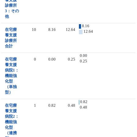
診療所
3：その
他
8.16
在宅療
10
8.16
12.64
12.64
養支援
診療所
合計
0.00
在宅療
0
0.00
0.25
0.25
養支援
病院1：
機能強
化型
（単独
型）
0.82
在宅療
1
0.82
0.48
0.48
養支援
病院2：
機能強
化型
（連携