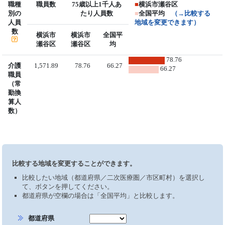
職種
職員数
75歳以上1千人あ
■
横浜市瀬谷区
別の
たり人員数
■
全国平均
（→比較する
人員
地域を変更できます）
数
横浜市
横浜市
全国平
瀬谷区
瀬谷区
均
78.76
介護
1,571.89
78.76
66.27
66.27
職員
（常
勤換
算人
数）
比較する地域を変更することができます。
比較したい地域（都道府県／二次医療圏／市区町村）を選択し
て、ボタンを押してください。
都道府県が空欄の場合は「全国平均」と比較します。
都道府県