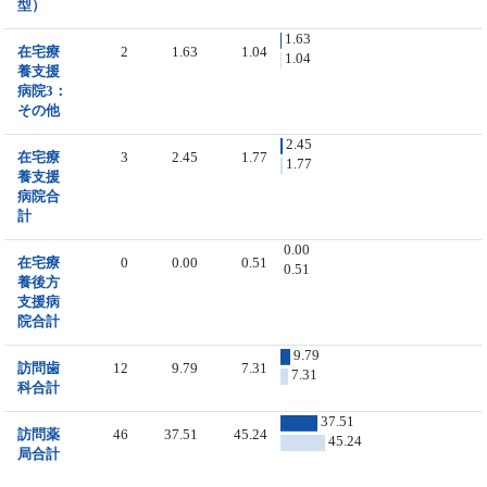
型）
1.63
在宅療
2
1.63
1.04
1.04
養支援
病院3：
その他
2.45
在宅療
3
2.45
1.77
1.77
養支援
病院合
計
0.00
在宅療
0
0.00
0.51
0.51
養後方
支援病
院合計
9.79
訪問歯
12
9.79
7.31
7.31
科合計
37.51
訪問薬
46
37.51
45.24
45.24
局合計