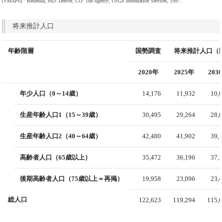
(VMAP0)." Bethesda, MD: Denver, CO: The Agency; USGS Information Services, 1997.
将来推計人口
年齢階層
国勢調査
将来推計人口（国
2020年
2025年
203
年少人口（0～14歳）
14,176
11,932
10,
生産年齢人口1（15～39歳）
30,495
29,264
28,
生産年齢人口2（40～64歳）
42,480
41,902
39,
高齢者人口（65歳以上）
35,472
36,196
37,
後期高齢者人口（75歳以上＝再掲）
19,958
23,096
23,
総人口
122,623
119,294
115,