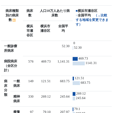
病床種類
病床
人口10万人あたり病
■
横浜市瀬谷区
別の病床
数
床数
■
全国平均
（→比較
数
する地域を変更できま
す）
横浜
横浜市
全国平
市瀬
瀬谷区
均
谷区
0
一般診療
52.30
52.30
所病床
469.73
病院病床
576
469.73
1,141.31
1141.31
（全区分
計）
121.51
病
一般
149
121.51
683.75
683.75
床
病床
分
269.12
類
精神
330
269.12
245.64
245.64
病床
79.1
療養
97
79.10
207.97