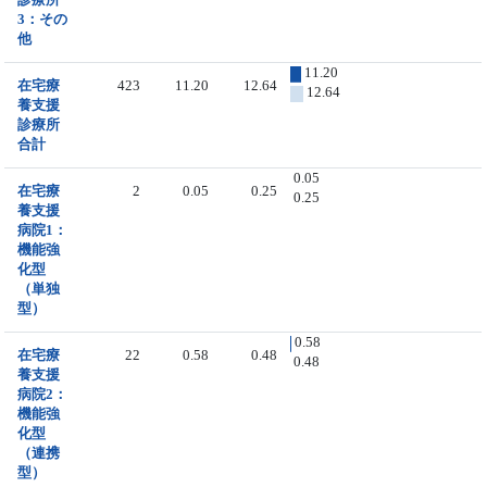
3：その
他
11.20
在宅療
423
11.20
12.64
12.64
養支援
診療所
合計
0.05
在宅療
2
0.05
0.25
0.25
養支援
病院1：
機能強
化型
（単独
型）
0.58
在宅療
22
0.58
0.48
0.48
養支援
病院2：
機能強
化型
（連携
型）