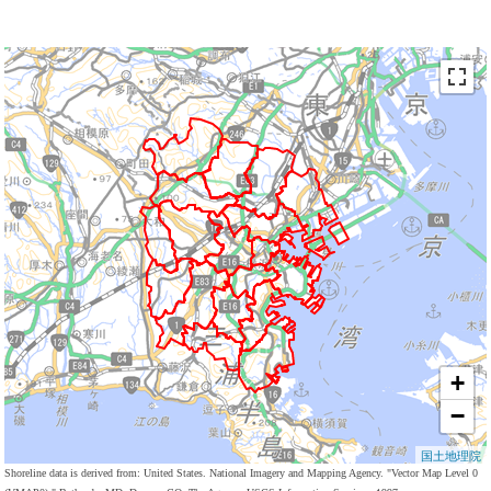
+
−
国土地理院
Shoreline data is derived from: United States. National Imagery and Mapping Agency. "Vector Map Level 0