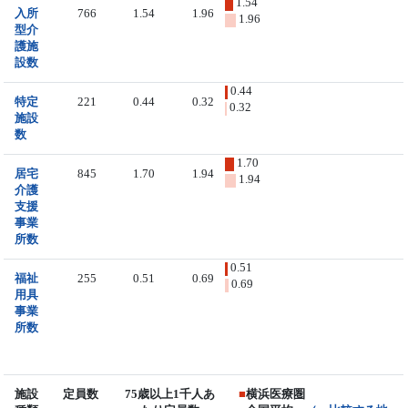
1.54
入所
766
1.54
1.96
1.96
型介
護施
設数
0.44
特定
221
0.44
0.32
0.32
施設
数
1.70
居宅
845
1.70
1.94
1.94
介護
支援
事業
所数
0.51
福祉
255
0.51
0.69
0.69
用具
事業
所数
施設
定員数
75歳以上1千人あ
■
横浜医療圏