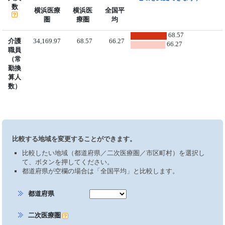
数
横浜医療
横浜医
全国平
圏
療圏
均
68.57
介護
34,169.97
68.57
66.27
66.27
職員
（常
勤換
算人
数）
比較する地域を変更することができます。
比較したい地域（都道府県／二次医療圏／市区町村）を選択し
て、ボタンを押してください。
都道府県が空欄の場合は「全国平均」と比較します。
都道府県
二次医療圏