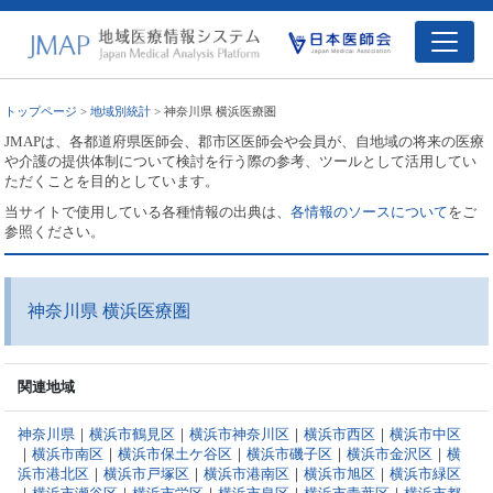
トップページ
>
地域別統計
> 神奈川県 横浜医療圏
JMAPは、各都道府県医師会、郡市区医師会や会員が、自地域の将来の医療
や介護の提供体制について検討を行う際の参考、ツールとして活用してい
ただくことを目的としています。
当サイトで使用している各種情報の出典は、
各情報のソースについて
をご
参照ください。
神奈川県 横浜医療圏
関連地域
神奈川県
｜
横浜市鶴見区
｜
横浜市神奈川区
｜
横浜市西区
｜
横浜市中区
｜
横浜市南区
｜
横浜市保土ケ谷区
｜
横浜市磯子区
｜
横浜市金沢区
｜
横
浜市港北区
｜
横浜市戸塚区
｜
横浜市港南区
｜
横浜市旭区
｜
横浜市緑区