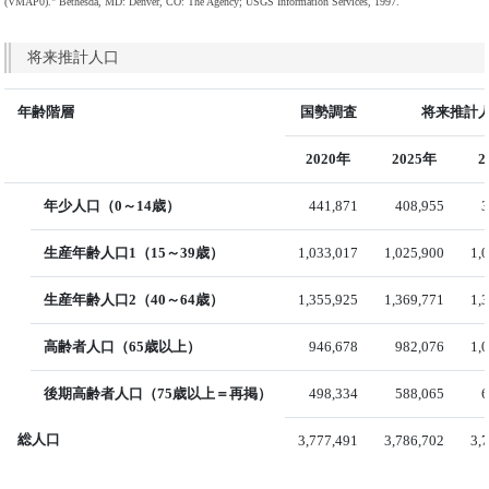
(VMAP0)." Bethesda, MD: Denver, CO: The Agency; USGS Information Services, 1997.
将来推計人口
年齢階層
国勢調査
将来推計人
2020年
2025年
2
年少人口（0～14歳）
441,871
408,955
3
生産年齢人口1（15～39歳）
1,033,017
1,025,900
1,
生産年齢人口2（40～64歳）
1,355,925
1,369,771
1,
高齢者人口（65歳以上）
946,678
982,076
1,
後期高齢者人口（75歳以上＝再掲）
498,334
588,065
6
総人口
3,777,491
3,786,702
3,