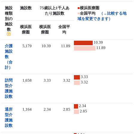
施設
施設数
75歳以上1千人あ
■
横浜医療圏
種類
たり施設数
■
全国平均
（→比較する地
別の
域を変更できます）
施設
横浜医
横浜医
全国平
数
療圏
療圏
均
10.39
介護
5,179
10.39
11.89
11.89
施設
数
（合
計）
3.33
訪問
1,658
3.33
3.32
3.32
型介
護施
設数
2.34
通所
1,164
2.34
2.85
2.85
型介
護施
設数