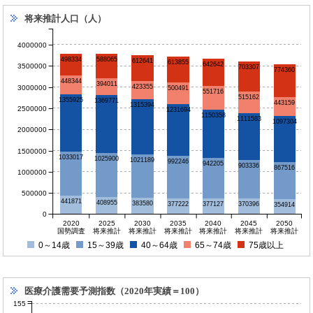
将来推計人口（人）
4000000
588065
498334
612641
613855
642642
3500000
703307
774360
448344
394011
423355
3000000
500491
551716
515162
1355925
1369771
443159
1315394
2500000
1231694
1150358
1111583
1097304
2000000
1500000
1033017
1025900
1021189
992246
942205
903336
867516
1000000
500000
441871
408955
383580
377222
377127
370396
354914
0
2020
2025
2030
2035
2040
2045
2050
国勢調査
将来推計
将来推計
将来推計
将来推計
将来推計
将来推計
0～14歳
15～39歳
40～64歳
65～74歳
75歳以上
医療介護需要予測指数（2020年実績＝100）
155