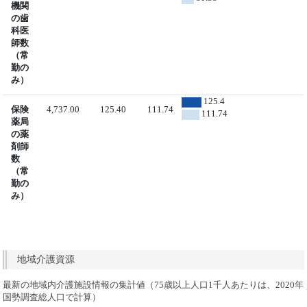
機関
の歯
科医
師数
（常
勤の
み）
125.4
保険
4,737.00
125.40
111.74
111.74
薬局
の薬
剤師
数
（常
勤の
み）
地域介護資源
最新の地域内介護施設情報の集計値（75歳以上人口1千人あたりは、2020年
国勢調査総人口で計算）