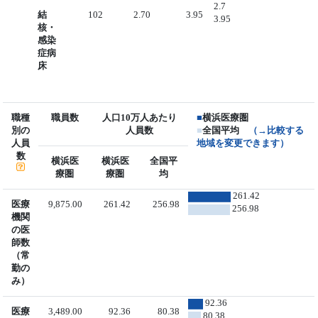
2.7
結
102
2.70
3.95
3.95
核・
感染
症病
床
職種
職員数
人口10万人あたり
■
横浜医療圏
別の
人員数
■
全国平均
（→比較する
人員
地域を変更できます）
数
横浜医
横浜医
全国平
療圏
療圏
均
261.42
医療
9,875.00
261.42
256.98
256.98
機関
の医
師数
（常
勤の
み）
92.36
医療
3,489.00
92.36
80.38
80.38