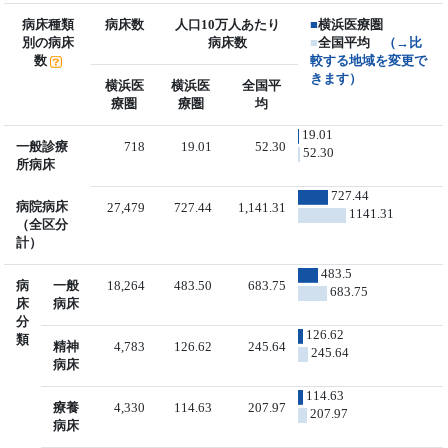
病床種類
病床数
人口10万人あたり
■
横浜医療圏
別の病床
病床数
■
全国平均
（→比
数
較する地域を変更で
きます）
横浜医
横浜医
全国平
療圏
療圏
均
19.01
一般診療
718
19.01
52.30
52.30
所病床
727.44
病院病床
27,479
727.44
1,141.31
1141.31
（全区分
計）
483.5
病
一般
18,264
483.50
683.75
683.75
床
病床
分
126.62
類
精神
4,783
126.62
245.64
245.64
病床
114.63
療養
4,330
114.63
207.97
207.97
病床