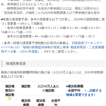
め、将来推計人口も0となっています。
・静岡県浜松市中央区・浜名区の将来推計人口は、両区に分割された
「旧浜松市北区」の地区ごとの2020年国勢調査人口で将来推計値を按分
■医療介護需要予測：各年の需要量を以下で計算し、2020年の国勢調査に基
づく需要量＝100として指数化
・各年の医療需要量＝～14歳×0.6＋15～39歳×0.4＋40～64歳×1.0＋65～
74歳×2.3＋75歳～×3.9
・各年の介護需要量＝40～64歳×1.0＋65～74歳×9.7＋75歳～×87.3
＜参考＞医療介護需要予測指数の計算式の根拠は、
日医総研ワーキングペ
ーパーNo.323「地域の医療提供体制の現状と将来- 都道府県別・二次医療圏
別データ集 -（2014 年度版）」
のP17をご参照ください。
地域医療資源
最新の地域内医療機関情報の集計値（人口10万人あたりは、2020年国勢調
査総人口で計算）
施設種
施設数
人口10万人あた
■
横浜医療圏
類別の
り施設数
■
全国平均
（→比較する
施設数
地域を変更できます）
横浜医
横浜医
全国平
療圏
療圏
均