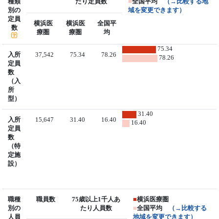
種類
たり定員数
■
全国平均
（→比較する地
別の
域を変更できます）
定員
横浜医
横浜医
全国平
数
療圏
療圏
均
75.34
入所
37,542
75.34
78.26
78.26
定員
数
（入
所
型）
31.40
入所
15,647
31.40
16.40
16.40
定員
数
（特
定施
設）
職種
職員数
75歳以上1千人あ
■
横浜医療圏
別の
たり人員数
■
全国平均
（→比較する
人員
地域を変更できます）