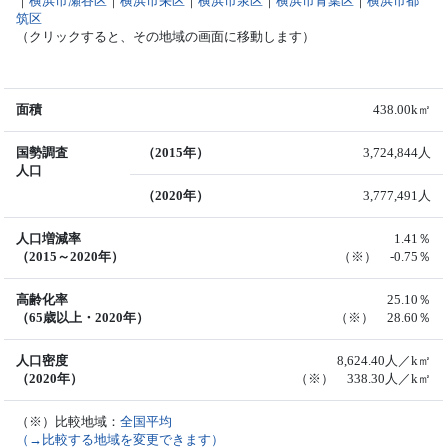
｜
横浜市瀬谷区
｜
横浜市栄区
｜
横浜市泉区
｜
横浜市青葉区
｜
横浜市都
筑区
（クリックすると、その地域の画面に移動します）
面積
438.00k㎡
国勢調査
（2015年）
3,724,844人
人口
（2020年）
3,777,491人
人口増減率
1.41％
（2015～2020年）
（※） -0.75％
高齢化率
25.10％
（65歳以上・2020年）
（※） 28.60％
人口密度
8,624.40人／k㎡
（2020年）
（※） 338.30人／k㎡
（※）比較地域：
全国平均
（→比較する地域を変更できます）