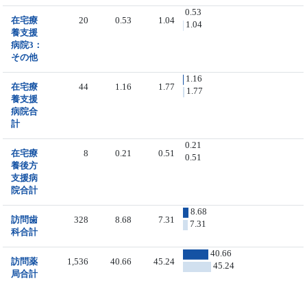
0.53
在宅療
20
0.53
1.04
1.04
養支援
病院3：
その他
1.16
在宅療
44
1.16
1.77
1.77
養支援
病院合
計
0.21
在宅療
8
0.21
0.51
0.51
養後方
支援病
院合計
8.68
訪問歯
328
8.68
7.31
7.31
科合計
40.66
訪問薬
1,536
40.66
45.24
45.24
局合計