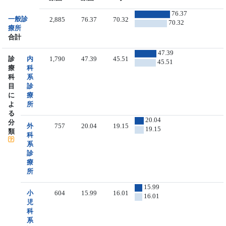
76.37
一般診
2,885
76.37
70.32
70.32
療所
合計
47.39
診
内
1,790
47.39
45.51
45.51
療
科
科
系
目
診
に
療
よ
所
る
20.04
分
外
757
20.04
19.15
19.15
類
科
系
診
療
所
15.99
小
604
15.99
16.01
16.01
児
科
系