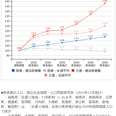
148
150
145
140
137
135
130
127
125
125
121
120
119
120
117
117
117
115
114
113
115
112
110
108
110
106
104
105
102
102
101
101
100
100
100
100
100
99
100
95
2020
2025
2030
2035
2040
2045
2050
国勢調査
将来推計
将来推計
将来推計
将来推計
将来推計
将来推計
医療：横浜医療圏
医療：全国平均
介護：横浜医療圏
介護：全国平均
■将来推計人口：国立社会保障・人口問題研究所（2023年12月推計）
・福島県「浜通り地域」13市町村（いわき市、相馬市、南相馬市、広野
町、楢葉町、富岡町、川内村、大熊町、双葉町、浪江町、葛尾村、新地
町、飯舘村）は、「浜通り地域」全体の将来推計値を2020年国勢調査人口
で按分
※富岡町、大熊町、双葉町、浪江町は、2020年国勢調査人口が0のた