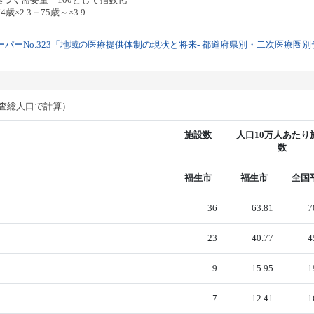
歳×2.3＋75歳～×3.9
パーNo.323「地域の医療提供体制の現状と将来- 都道府県別・二次医療圏別デー
調査総人口で計算）
施設数
人口10万人あたり
数
福生市
福生市
全国
36
63.81
7
23
40.77
4
9
15.95
1
7
12.41
1