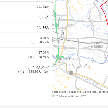
10.16k㎡
58,395人
56,414人
-3.39％
（※） -0.75％
27.00％
（※） 28.60％
5,552.60人／k㎡
（※） 338.30人／k㎡
Shoreline data is derived from: United States. Nation
USGS Information Services, 1997.