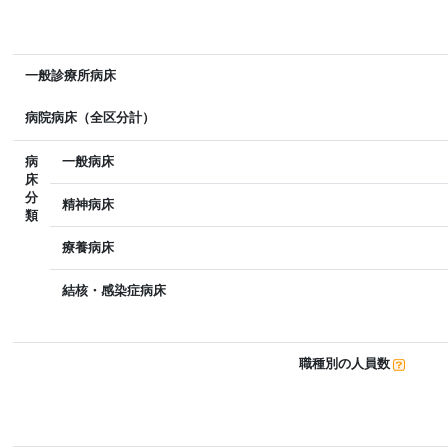
一般診療所病床
病院病床（全区分計）
病
一般病床
床
分
精神病床
類
療養病床
結核・感染症病床
職種別の人員数