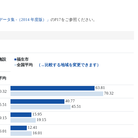
タ集 -（2014 年度版）」
のP17をご参照ください。
施設
■
福生市
■
全国平均
（→比較する地域を変更できます）
平均
63.81
0.32
70.32
40.77
5.51
45.51
15.95
9.15
19.15
12.41
6.01
16.01