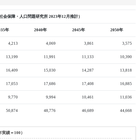
会保障・人口問題研究所 2023年12月推計）
035年
2040年
2045年
2050年
4,213
4,069
3,861
3,575
13,199
11,991
11,133
10,390
16,409
15,030
14,287
13,818
17,053
17,686
17,408
16,885
9,770
9,994
10,461
11,036
50,874
48,776
46,689
44,668
年実績＝100）