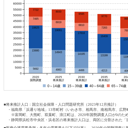
60000
55000
7722
8930
9595
50000
9770
99
7495
45000
6919
6810
40000
19825
7283
19061
76
35000
17816
16409
30000
150
25000
20000
15680
14943
14195
13199
15000
119
10000
5000
5692
4983
4466
4213
40
0
2020
2025
2030
2035
20
国勢調査
将来推計
将来推計
将来推計
将来
0～14歳
15～39歳
40～64歳
65～74歳
■将来推計人口：国立社会保障・人口問題研究所（2023年12月推計）
・福島県「浜通り地域」13市町村（いわき市、相馬市、南相馬市、広野町
※富岡町、大熊町、双葉町、浪江町は、2020年国勢調査人口が0のた
・静岡県浜松市中央区・浜名区の将来推計人口は、両区に分割された「旧
■医療介護需要予測：各年の需要量を以下で計算し、2020年の国勢調査に