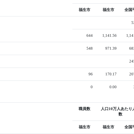
福生市
福生市
全国
5
644
1,141.56
1,14
548
971.39
68
24
96
170.17
20
0
0.00
職員数
人口10万人あたり
数
福生市
福生市
全国