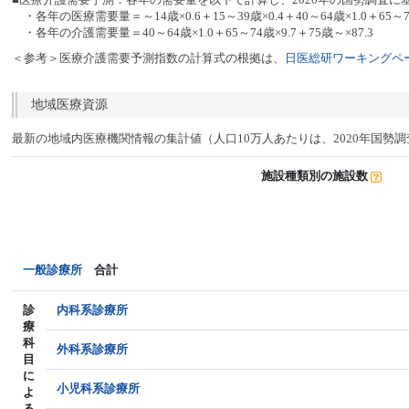
・各年の医療需要量＝～14歳×0.6＋15～39歳×0.4＋40～64歳×1.0＋65～74
・各年の介護需要量＝40～64歳×1.0＋65～74歳×9.7＋75歳～×87.3
＜参考＞医療介護需要予測指数の計算式の根拠は、
日医総研ワーキングペー
地域医療資源
最新の地域内医療機関情報の集計値（人口10万人あたりは、2020年国勢
施設種類別の施設数
一般診療所
合計
診
内科系診療所
療
科
外科系診療所
目
に
小児科系診療所
よ
る