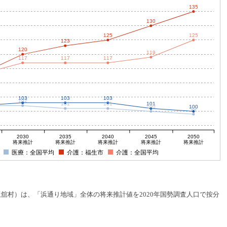
135
130
125
125
123
120
119
117
117
117
103
103
103
102
101
101
101
100
100
99
2030
2035
2040
2045
2050
将来推計
将来推計
将来推計
将来推計
将来推計
医療：全国平均
介護：福生市
介護：全国平均
村）は、「浜通り地域」全体の将来推計値を2020年国勢調査人口で按分