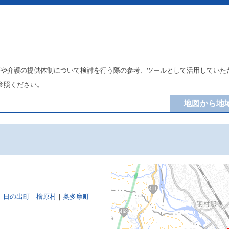
療や介護の提供体制について検討を行う際の参考、ツールとして活用していた
参照ください。
地図から地
｜
日の出町
｜
檜原村
｜
奥多摩町