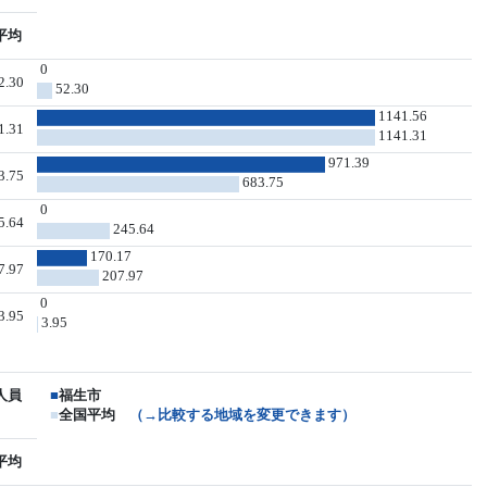
平均
0
2.30
52.30
1141.56
1.31
1141.31
971.39
3.75
683.75
0
5.64
245.64
170.17
7.97
207.97
0
3.95
3.95
人員
■
福生市
■
全国平均
（→比較する地域を変更できます）
平均