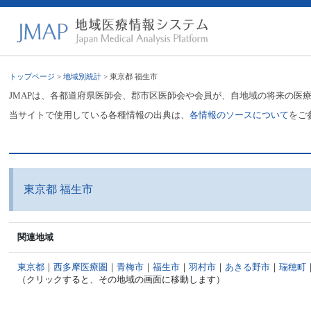
トップページ
>
地域別統計
> 東京都 福生市
JMAPは、各都道府県医師会、郡市区医師会や会員が、自地域の将来の医
当サイトで使用している各種情報の出典は、
各情報のソースについて
をご
東京都 福生市
関連地域
東京都
｜
西多摩医療圏
｜
青梅市
｜
福生市
｜
羽村市
｜
あきる野市
｜
瑞穂町
（クリックすると、その地域の画面に移動します）