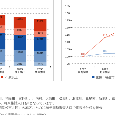
135
130
94
10461
125
11036
120
92
6947
5849
115
113
113
30
14287
13818
110
105
102
102
91
11133
10390
100
100
100
100
100
95
69
3861
3575
40
2045
2050
2020
2025
推計
将来推計
将来推計
国勢調査
将来推計
75歳以上
医療：福生市
、楢葉町、富岡町、川内村、大熊町、双葉町、浪江町、葛尾村、新地町、飯舘
め、将来推計人口も0となっています。
浜松市北区」の地区ごとの2020年国勢調査人口で将来推計値を按分
基づく需要量＝100として指数化