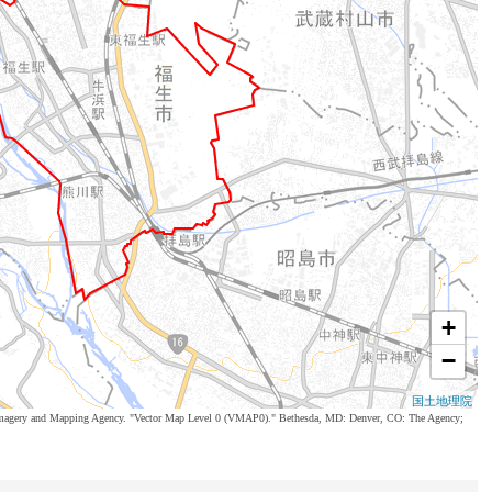
+
−
国土地理院
al Imagery and Mapping Agency. "Vector Map Level 0 (VMAP0)." Bethesda, MD: Denver, CO: The Agency;